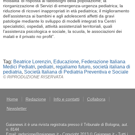
modalita’ di risposta ai fabbisogni della popolazione; la
riorganizzazione di Servizi di emergenza-urgenza pediatrica; la
riduzione di ricoveri inappropriati in età pediatrica; il miglioramento
dell’assistenza ai bambini e agli adolescenti affetti da gravi
patologie mediante lo sviluppo di modelli integrati tra Centri
specialistici, ospedali, attività assistenziali territoriali, quali
l’assistenza psicologica e sociale, la scuola, le associazioni dei
malati e il privato no profit”.
Tag:
Beatrice Lorenzin
,
Educazione
,
Federazione Italiana
Medici Pediatri
,
pediatri
,
regaliamo futuro
,
società italiana di
pediatria
,
Società Italiana di Pediatria Preventiva e Sociale
© RIPRODUZIONE RISERVATA
Home
Redazione
Info e contatti
Collabora
Newsletter
Gaianews.it è una rivista registrata presso il Tribunale di Bologna, aut.
n. 8144
Email: redazione@gaianews.it - Copyright 2013 © Gaianews.it - Tutti i