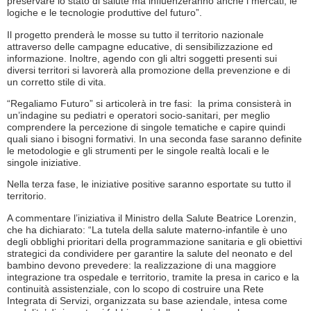
preservare lo stato di salute ma influenzeranno anche i mercati, le
logiche e le tecnologie produttive del futuro”.
Il progetto prenderà le mosse su tutto il territorio nazionale
attraverso delle campagne educative, di sensibilizzazione ed
informazione. Inoltre, agendo con gli altri soggetti presenti sui
diversi territori si lavorerà alla promozione della prevenzione e di
un corretto stile di vita.
“Regaliamo Futuro” si articolerà in tre fasi: la prima consisterà in
un’indagine su pediatri e operatori socio-sanitari, per meglio
comprendere la percezione di singole tematiche e capire quindi
quali siano i bisogni formativi. In una seconda fase saranno definite
le metodologie e gli strumenti per le singole realtà locali e le
singole iniziative.
Nella terza fase, le iniziative positive saranno esportate su tutto il
territorio.
A commentare l’iniziativa il Ministro della Salute Beatrice Lorenzin,
che ha dichiarato: “La tutela della salute materno-infantile è uno
degli obblighi prioritari della programmazione sanitaria e gli obiettivi
strategici da condividere per garantire la salute del neonato e del
bambino devono prevedere: la realizzazione di una maggiore
integrazione tra ospedale e territorio, tramite la presa in carico e la
continuità assistenziale, con lo scopo di costruire una Rete
Integrata di Servizi, organizzata su base aziendale, intesa come