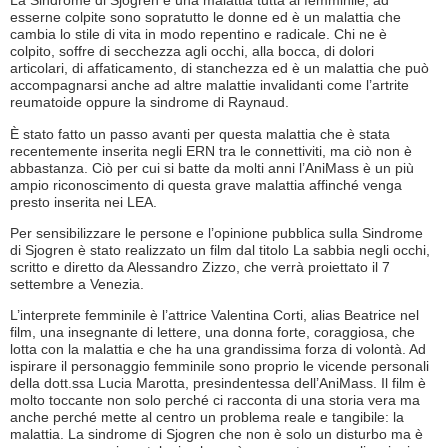
La Sindrome di Sjogren è una malattia tutta al femminile, ad
esserne colpite sono sopratutto le donne ed è un malattia che
cambia lo stile di vita in modo repentino e radicale. Chi ne è
colpito, soffre di secchezza agli occhi, alla bocca, di dolori
articolari, di affaticamento, di stanchezza ed è un malattia che può
accompagnarsi anche ad altre malattie invalidanti come l’artrite
reumatoide oppure la sindrome di Raynaud.
È stato fatto un passo avanti per questa malattia che è stata
recentemente inserita negli ERN tra le connettiviti, ma ciò non è
abbastanza. Ciò per cui si batte da molti anni l’AniMass è un più
ampio riconoscimento di questa grave malattia affinché venga
presto inserita nei LEA.
Per sensibilizzare le persone e l’opinione pubblica sulla Sindrome
di Sjogren è stato realizzato un film dal titolo La sabbia negli occhi,
scritto e diretto da Alessandro Zizzo, che verrà proiettato il 7
settembre a Venezia.
L’interprete femminile è l’attrice Valentina Corti, alias Beatrice nel
film, una insegnante di lettere, una donna forte, coraggiosa, che
lotta con la malattia e che ha una grandissima forza di volontà. Ad
ispirare il personaggio femminile sono proprio le vicende personali
della dott.ssa Lucia Marotta, presindentessa dell’AniMass. Il film è
molto toccante non solo perché ci racconta di una storia vera ma
anche perché mette al centro un problema reale e tangibile: la
malattia. La sindrome di Sjogren che non è solo un disturbo ma è