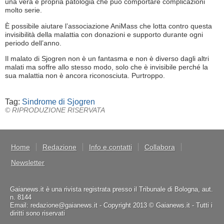
una vera e propria patologia che può comportare complicazioni
molto serie.
È possibile aiutare l’associazione AniMass che lotta contro questa
invisibilità della malattia con donazioni e supporto durante ogni
periodo dell’anno.
Il malato di Sjogren non è un fantasma e non è diverso dagli altri
malati ma soffre allo stesso modo, solo che è invisibile perché la
sua malattia non è ancora riconosciuta. Purtroppo.
Tag:
Sindrome di Sjogren
© RIPRODUZIONE RISERVATA
Home
Redazione
Info e contatti
Collabora
Newsletter
Gaianews.it è una rivista registrata presso il Tribunale di Bologna, aut.
n. 8144
Email: redazione@gaianews.it - Copyright 2013 © Gaianews.it - Tutti i
diritti sono riservati