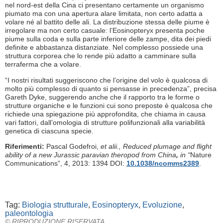
nel nord-est della Cina ci presentano certamente un organismo
piumato ma con una apertura alare limitata, non certo adatta a
volare né al battito delle ali. La distribuzione stessa delle piume è
irregolare ma non certo casuale: l’Eosinopteryx presenta poche
piume sulla coda e sulla parte inferiore delle zampe, dita dei piedi
definite e abbastanza distanziate. Nel complesso possiede una
struttura corporea che lo rende più adatto a camminare sulla
terraferma che a volare.
“I nostri risultati suggeriscono che l’origine del volo è qualcosa di
molto più complesso di quanto si pensasse in precedenza”, precisa
Gareth Dyke, suggerendo anche che il rapporto tra le forme o
strutture organiche e le funzioni cui sono preposte è qualcosa che
richiede una spiegazione più approfondita, che chiama in causa
vari fattori, dall’omologia di strutture polifunzionali alla variabilità
genetica di ciascuna specie.
Riferimenti:
Pascal Godefroi,
et alii., Reduced plumage and flight
ability of a new Jurassic paravian theropod from China
,
in “
Nature
Communications”, 4, 2013: 1394 DOI:
10.1038/ncomms2389
.
Tag:
Biologia strutturale
,
Eosinopteryx
,
Evoluzione
,
paleontologia
© RIPRODUZIONE RISERVATA