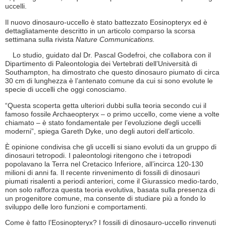
uccelli.
Il nuovo dinosauro-uccello è stato battezzato Eosinopteryx ed è
dettagliatamente descritto in un articolo comparso la scorsa
settimana sulla rivista
Nature Communications.
Lo studio, guidato dal Dr. Pascal Godefroi, che collabora con il
Dipartimento di Paleontologia dei Vertebrati dell’Università di
Southampton, ha dimostrato che questo dinosauro piumato di circa
30 cm di lunghezza è l’antenato comune da cui si sono evolute le
specie di uccelli che oggi conosciamo.
“Questa scoperta getta ulteriori dubbi sulla teoria secondo cui il
famoso fossile Archaeopteryx – o primo uccello, come viene a volte
chiamato – è stato fondamentale per l’evoluzione degli uccelli
moderni”, spiega Gareth Dyke, uno degli autori dell’articolo.
È opinione condivisa che gli uccelli si siano evoluti da un gruppo di
dinosauri tetropodi. I paleontologi ritengono che i tetropodi
popolavano la Terra nel Cretacico Inferiore, all’incirca 120-130
milioni di anni fa. Il recente rinvenimento di fossili di dinosauri
piumati risalenti a periodi anteriori, come il Giurassico medio-tardo,
non solo rafforza questa teoria evolutiva, basata sulla presenza di
un progenitore comune, ma consente di studiare più a fondo lo
sviluppo delle loro funzioni e comportamenti.
Come è fatto l’Eosinopteryx? I fossili di dinosauro-uccello rinvenuti