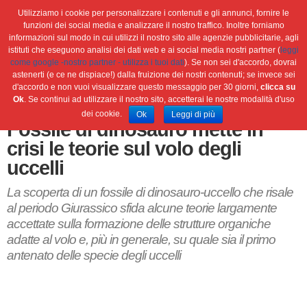
Utilizziamo i cookie per personalizzare i contenuti e gli annunci, fornire le
funzioni dei social media e analizzare il nostro traffico. Inoltre forniamo
informazioni sul modo in cui utilizzi il nostro sito alle agenzie pubblicitarie, agli
istituti che eseguono analisi dei dati web e ai social media nostri partner (
leggi
Home
Ambiente
Attualità
Cultura e società
come google -nostro partner - utilizza i tuoi dati
). Se non sei d'accordo, dovrai
Green economy
Salute
Scienza&tec
Libri
astenerti (e ce ne dispiace!) dalla fruizione dei nostri contenuti; se invece sei
d'accordo e non vuoi visualizzare questo messaggio per 30 giorni,
clicca su
Blog
Viaggi
Ok
. Se continui ad utilizzare il nostro sito, accetterai le nostre modalità d'uso
dei cookie.
Ok
Leggi di più
Fossile di dinosauro mette in
crisi le teorie sul volo degli
uccelli
La scoperta di un fossile di dinosauro-uccello che risale
al periodo Giurassico sfida alcune teorie largamente
accettate sulla formazione delle strutture organiche
adatte al volo e, più in generale, su quale sia il primo
antenato delle specie degli uccelli