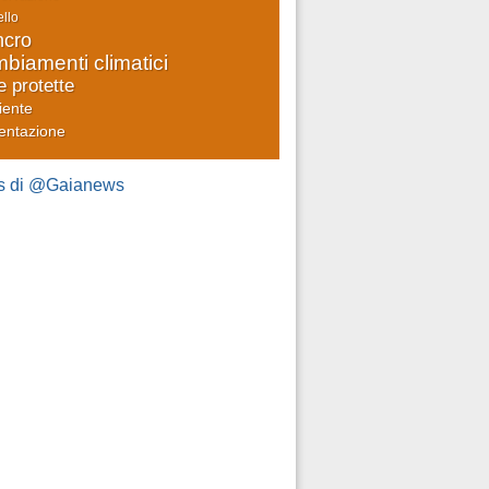
llo
cro
biamenti climatici
e protette
iente
entazione
s di @Gaianews