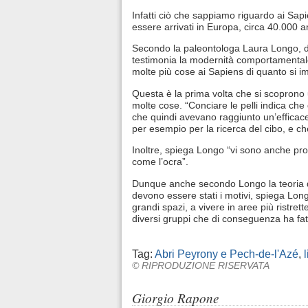
Infatti ciò che sappiamo riguardo ai Sapi
essere arrivati in Europa, circa 40.000 an
Secondo la paleontologa Laura Longo, dei
testimonia la modernità comportamenta
molte più cose ai Sapiens di quanto si i
Questa è la prima volta che si scoprono ut
molte cose. “Conciare le pelli indica ch
che quindi avevano raggiunto un’efficace 
per esempio per la ricerca del cibo, e ch
Inoltre, spiega Longo “vi sono anche prove
come l’ocra”.
Dunque anche secondo Longo la teoria de
devono essere stati i motivi, spiega Long
grandi spazi, a vivere in aree più ristrette
diversi gruppi che di conseguenza ha fatt
Tag:
Abri Peyrony e Pech-de-l'Azé
,
l
© RIPRODUZIONE RISERVATA
Giorgio Rapone