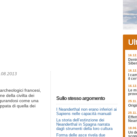
Ul
16.12
Deni
Siber
16.12
3.08.2013
I cam
il ce
16.12
archeologici francesi,
Le mi
prov
e della civilta dei
Sullo stesso argomento
igurandosi come una
25.11
uppata di quella dei
Origi
I Neanderthal non erano inferiori ai
25.11
Sapiens nelle capacità manuali
Effet
La storia dell’estinzione dei
Nean
Neanderthal in Spagna narrata
dagli strumenti della loro cultura
18.06
Un de
Forma delle asce rivela due
scopr