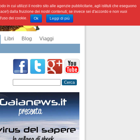
o in cui utilizzi il nostro sito alle agenzie pubblicitarie, agli istituti che eseguono
iace!) dalla fruizione dei nostri contenuti; se invece sei d'accordo e non vuoi
 d'uso dei cookie.
Ok
Leggi di più
Libri
Blog
Viaggi