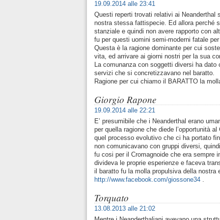
19.09.2014 alle 23:41
Questi reperti trovati relativi ai Neandertha
nostra stessa fattispecie. Ed allora perché s
stanziale e quindi non avere rapporto con al
fu per questi uomini semi-moderni fatale per
Questa è la ragione dominante per cui sosten
vita, ed arrivare ai giorni nostri per la sua 
La comunanza con soggetti diversi ha dato co
servizi che si concretizzavano nel baratto.
Ragione per cui chiamo il BARATTO la molla 
Giorgio Rapone
19.09.2014 alle 22:21
E’ presumibile che i Neanderthal erano umani
per quella ragione che diede l’opportunità a
quel processo evolutivo che ci ha portato fino
non comunicavano con gruppi diversi, quindi 
fu cosi per il Cromagnoide che era sempre in
divideva le proprie esperienze e faceva tran
il baratto fu la molla propulsiva della nostra
http://www.facebook.com/giossone34
.
Torquato
13.08.2013 alle 21:02
Mentre i Neanderthaliani avevano una strutt