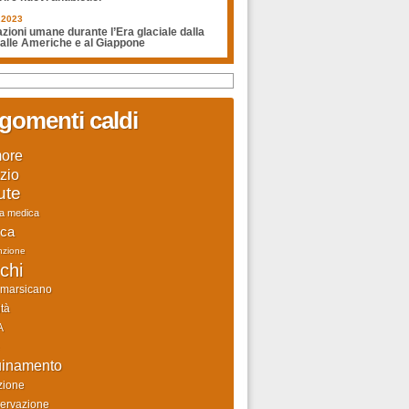
.2023
zioni umane durante l’Era glaciale dalla
 alle Americhe e al Giappone
gomenti caldi
ore
zio
ute
ca medica
rca
nzione
chi
 marsicano
tà
A
uinamento
zione
ervazione