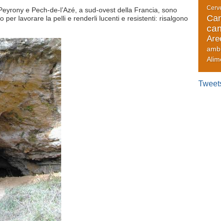
Cerve
i Peyrony e Pech-de-l’Azé, a sud-ovest della Francia, sono
Can
so per lavorare la pelli e renderli lucenti e resistenti: risalgono
cam
Are
amb
Alim
Tweet