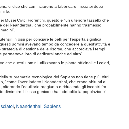
ens, ci dice che cominciarono a fabbricare i lisciatoi dopo
ni fa.
 Musei Civici Fiorentini, questo è “un ulteriore tassello che
le dei Neanderthal, che probabilmente hanno trasmesso
mmagini”.
ensili in ossi per conciare le pelli per l’esperta significa
e questi uomini avevano tempo da concedere a quest’attività e
strategia di gestione delle risorse, che accorciava i tempi
e permetteva loro di dedicarsi anche ad altro”.
 che questi uomini utilizzavano le piante officinali e i colori,
lla supremazia tecnologica dei Sapiens non tiene più. Altri
o, “come l’aver indotto i Neanderthal, che erano abituati ai
, alterando l’equilibrio raggiunto e riducendo gli incontri fra i
o diminuire il flusso genico e ha indebolito la popolazione”.
isciatoi
,
Neanderthal
,
Sapiens