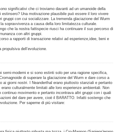
l sono significativi che ci troviamo davanti ad un umanoide della
i estinsero? Una motivazione plausibile può essere il loro vivere
tri gruppi con cui socializzare. La tremenda glaciazione del Wurm
 la sopravvivenza a causa della loro limitatezza culturale.
go che la nostra fattispecie riusci ha continuare il suo percorso di
comunanza con altri gruppi.
rso a rapporti di transazione relativi ad esperienze,idee, beni e
propulsiva dell’evoluzione.
 semi-moderni e si sono estinti solo per una ragione specifica,
l Cromagnoide di superare la glaciazione del Wurm e dare corso a
 ai giorni nostri. I Neanderthal erano piuttosto stanziali e pertanto
erano culturalmente limitati alle loro esperienze ambientali. Non
 continuo movimento e pertanto incontrava altri gruppi con i quali
sazioni del dare per avere, cioè il BARATTO. Infatti sostengo che
 evoluzione. Per saperne di più visitare:
ura fisica piuttosto robusta ma tozza, i Cro-Magnon (Sapiens)erano