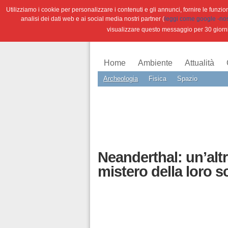
Utilizziamo i cookie per personalizzare i contenuti e gli annunci, fornire le funzioni
analisi dei dati web e ai social media nostri partner (
leggi come google -nostr
visualizzare questo messaggio per 30 giorn
Home
Ambiente
Attualità
Archeologia
Fisica
Spazio
Neanderthal: un’altr
mistero della loro 