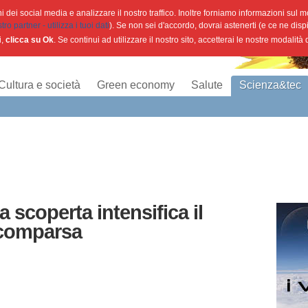
 dei social media e analizzare il nostro traffico. Inoltre forniamo informazioni sul mod
o partner - utilizza i tuoi dati
). Se non sei d'accordo, dovrai astenerti (e ce ne disp
i,
clicca su Ok
. Se continui ad utilizzare il nostro sito, accetterai le nostre modalità
Cultura e società
Green economy
Salute
Scienza&tec
a scoperta intensifica il
scomparsa