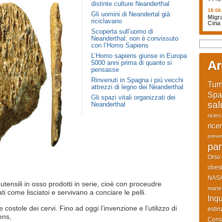
distinte culture Neanderthal
18.06
Gli uomini di Neandertal già
Migra
riciclavano
Cina
Scoperta sull’uomo di
Neanderthal: non è convissuto
con l’Homo Sapiens
L’Homo sapiens giunse in Europa
Ar
5000 anni prima di quanto si
pensasse
Rinvenuti in Spagna i più vecchi
Tum
attrezzi di legno dei Neanderthal
Spa
Gli spazi vitali organizzati dei
sal
Neanderthal
ricer
rice
preve
par
Orso
obesi
NAS
utensili in osso prodotti in serie, cioè con proceudre
marte
zati come lisciatoi e servivano a conciare le pelli.
Inq
 costole dei cervi. Fino ad oggi l’invenzione e l’utilizzo di
estin
ens,
Cons