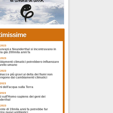
timissime
.2023
sovani e Neanderthal si incontravano in
ia già 200mila anni fa
.2023
biamenti climatici potrebbero influenzare
rvello umano
.2023
nacce più gravi ai delta dei fiumi non
engono dai cambiamenti climatici
.2023
ni dell’acqua sulla Terra
.2023
ti sull’Homo sapiens dei geni dei
derthal
.2023
nte di 19mila anni fa potrebbe far
ire nuovi antibiotici