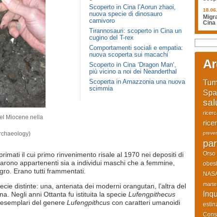
Scoperto in Cina l’Aorun zhaoi,
18.06
nuova specie di dinosauro
Migra
carnivoro
Cina
Tirannosauri: scoperto in Cina un
cugino del T-rex
Comportamenti sociali e empatia:
nuova scoperta sui macachi
Ar
Scoperto in Cina ‘Dragon Man’,
più vicino a noi dei Neanderthal
Scoperta in Amazzonia una nuova
Tum
scimmia
Spa
sal
ricer
del Miocene nella
rice
preve
Archaeology)
par
Orso
rimati il cui primo rinvenimento risale al 1970 nei depositi di
sultarono appartenenti sia a individui maschi che a femmine,
obesi
o. Erano tutti frammentati.
NAS
marte
specie distinte: una, antenata dei moderni orangutan, l’altra del
Inq
 Negli anni Ottanta fu istituita la specie
Lufengpithecus
li esemplari del genere
Lufengpithcus
con caratteri umanoidi
estin
Cons