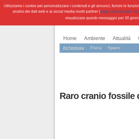
Utilizziamo i cookie per personalizzare i contenuti e gli annunci, fornire le funzioni
analisi dei dati web e ai social media nostri partner (
leggi come google -nostr
visualizzare questo messaggio per 30 giorn
Home
Ambiente
Attualità
Archeologia
Fisica
Spazio
Raro cranio fossile