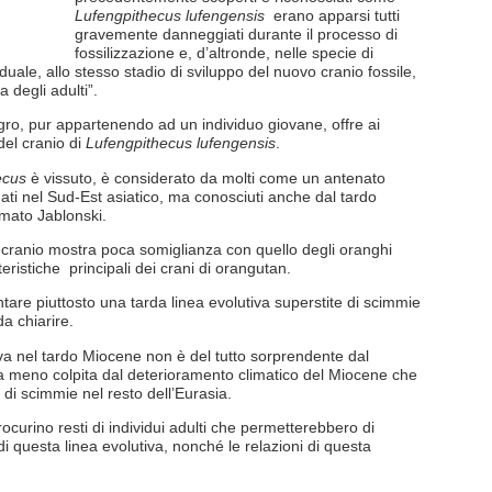
Lufengpithecus lufengensis
erano apparsi tutti
gravemente danneggiati durante il processo di
fossilizzazione e, d’altronde, nelle specie di
duale, allo stesso stadio di sviluppo del nuovo cranio fossile,
 degli adulti”.
egro, pur appartenendo ad un individuo giovane, offre ai
 del cranio di
Lufengpithecus lufengensis
.
ecus
è vissuto, è considerato da molti come un antenato
nati nel Sud-Est asiatico, ma conosciuti anche dal tardo
rmato Jablonski.
il cranio mostra poca somiglianza con quello degli oranghi
teristiche principali dei crani di orangutan.
are piuttosto una tarda linea evolutiva superstite di scimmie
a chiarire.
va nel tardo Miocene non è del tutto sorprendente dal
 meno colpita dal deterioramento climatico del Miocene che
 di scimmie nel resto dell’Eurasia.
procurino resti di individui adulti che permetterebbero di
di questa linea evolutiva, nonché le relazioni di questa