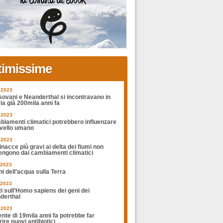
timissime
.2023
sovani e Neanderthal si incontravano in
ia già 200mila anni fa
.2023
biamenti climatici potrebbero influenzare
rvello umano
.2023
nacce più gravi ai delta dei fiumi non
engono dai cambiamenti climatici
.2023
ni dell’acqua sulla Terra
.2023
ti sull’Homo sapiens dei geni dei
derthal
.2023
nte di 19mila anni fa potrebbe far
ire nuovi antibiotici