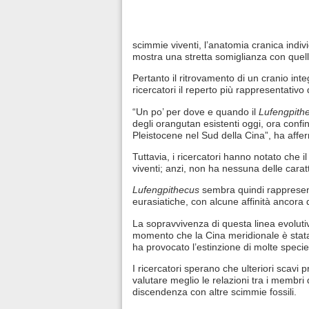
scimmie viventi, l’anatomia cranica indivi
mostra una stretta somiglianza con quella
Pertanto il ritrovamento di un cranio int
ricercatori il reperto più rappresentativo
“Un po’ per dove e quando il
Lufengpith
degli orangutan esistenti oggi, ora confi
Pleistocene nel Sud della Cina”, ha affe
Tuttavia, i ricercatori hanno notato che 
viventi; anzi, non ha nessuna delle carat
Lufengpithecus
sembra quindi rappresent
eurasiatiche, con alcune affinità ancora d
La sopravvivenza di questa linea evoluti
momento che la Cina meridionale è stata
ha provocato l’estinzione di molte specie
I ricercatori sperano che ulteriori scavi 
valutare meglio le relazioni tra i membri 
discendenza con altre scimmie fossili.