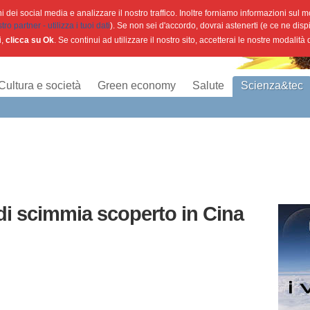
 dei social media e analizzare il nostro traffico. Inoltre forniamo informazioni sul mod
o partner - utilizza i tuoi dati
). Se non sei d'accordo, dovrai astenerti (e ce ne disp
i,
clicca su Ok
. Se continui ad utilizzare il nostro sito, accetterai le nostre modalità
Cultura e società
Green economy
Salute
Scienza&tec
 di scimmia scoperto in Cina