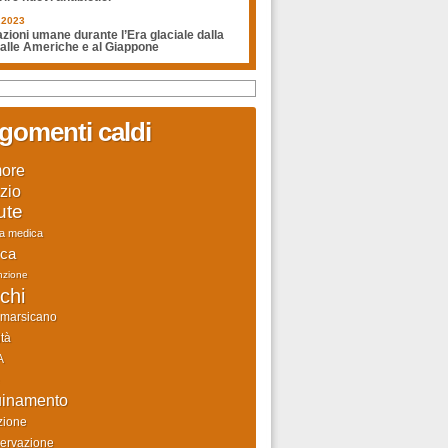
.2023
zioni umane durante l’Era glaciale dalla
 alle Americhe e al Giappone
gomenti caldi
ore
zio
ute
ca medica
rca
nzione
chi
 marsicano
tà
A
uinamento
zione
ervazione