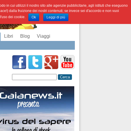
o in cui utilizzi il nostro sito alle agenzie pubblicitarie, agli istituti che eseguono
iace!) dalla fruizione dei nostri contenuti; se invece sei d'accordo e non vuoi
 d'uso dei cookie.
Ok
Leggi di più
Libri
Blog
Viaggi