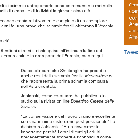
Cerve
nili di scimmie antropomorfe sono estremamente rari nella
Can
lli di neonati e di individui in giovanissima età.
cam
 secondo cranio relativamente completo di un esemplare
Are
anni fa; una prova che scimmie fossili abitarono il Vecchio
amb
Alim
sua età.
6 milioni di anni e risale quindi all’incirca alla fine del
Tweet
 erano estinte in gran parte dell’Eurasia, mentre qui
Da sottolineare che Shuitangba ha prodotto
anche resti della scimmia fossile
Mesopithecus
che rappresenta la prima scimmia comparsa
nell’Asia orientale.
Jablonski, come co-autore, ha pubblicato lo
studio sulla rivista on line
Bollettino Cinese delle
Scienze
.
“La conservazione del nuovo cranio è eccellente,
con una minima distorsione post-posizionale” ha
dichiarato Jablonski. “E’ un rinvenimento
importante perché i crani di tutti gli adulti
precedentemente scoperti e riconosciuti come