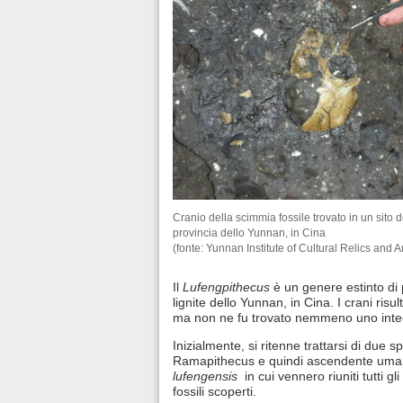
Cranio della scimmia fossile trovato in un sito 
provincia dello Yunnan, in Cina
(fonte: Yunnan Institute of Cultural Relics and 
Il
Lufengpithecus
è un genere estinto di p
lignite dello Yunnan, in Cina. I crani ri
ma non ne fu trovato nemmeno uno integr
Inizialmente, si ritenne trattarsi di due 
Ramapithecus e quindi ascendente umana.
lufengensis
in cui vennero riuniti tutti g
fossili scoperti.