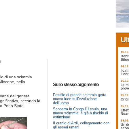
Ul
16.12
Deni
Siber
3
16.12
I cam
il ce
nio di una scimmia
16.12
 Miocene, nella
Sullo stesso argomento
Le mi
prov
Fossile di grande scimmia getta
ovane del genere
25.11
nuova luce sull’evoluzione
Origi
gnificativo, secondo la
dell’uomo
la Penn State
25.11
Scoperta in Congo il Lesula, una
Effet
nuova scimmia: è già a rischio di
Nean
estinzione
18.06
Il cranio di Ardi, collegamento con
Un de
gli esseri umani
scopr