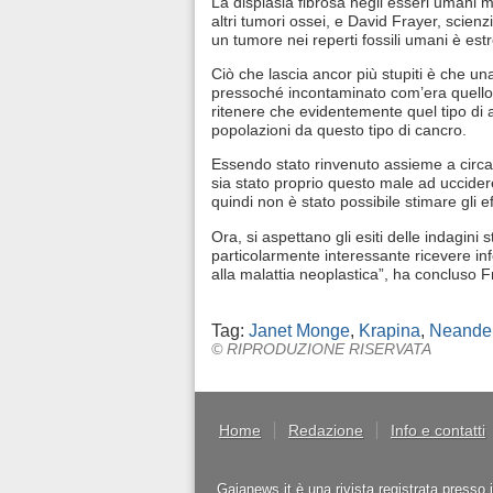
La displasia fibrosa negli esseri umani 
altri tumori ossei, e David Frayer, scienz
un tumore nei reperti fossili umani è es
Ciò che lascia ancor più stupiti è che u
pressoché incontaminato com’era quello 
ritenere che evidentemente quel tipo di 
popolazioni da questo tipo di cancro.
Essendo stato rinvenuto assieme a circa 900
sia stato proprio questo male ad uccidere
quindi non è stato possibile stimare gli ef
Ora, si aspettano gli esiti delle indagini
particolarmente interessante ricevere inf
alla malattia neoplastica”, ha concluso F
Tag:
Janet Monge
,
Krapina
,
Neander
© RIPRODUZIONE RISERVATA
Home
Redazione
Info e contatti
Gaianews.it è una rivista registrata presso 