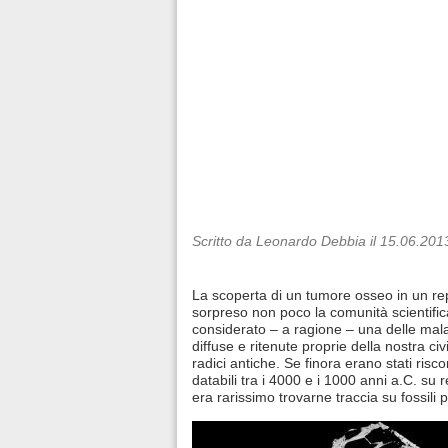
Scritto da Leonardo Debbia il 15.06.201
La scoperta di un tumore osseo in un re
sorpreso non poco la comunità scientifica
considerato – a ragione – una delle mal
diffuse e ritenute proprie della nostra ci
radici antiche. Se finora erano stati risco
databili tra i 4000 e i 1000 anni a.C. su re
era rarissimo trovarne traccia su fossili pr