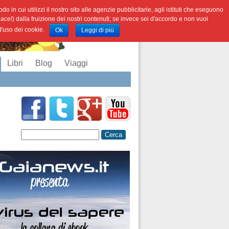
o in cui utilizzi il nostro sito alle agenzie pubblicitarie, agli istituti che eseguono
iace!) dalla fruizione dei nostri contenuti; se invece sei d'accordo e non vuoi
 d'uso dei cookie.
Ok
Leggi di più
Libri
Blog
Viaggi