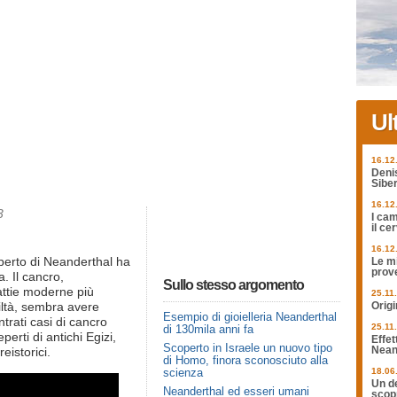
Ul
16.12
Deni
Siber
16.12
3
I cam
il ce
16.12
perto di Neanderthal ha
Le mi
prov
. Il cancro,
Sullo stesso argomento
attie moderne più
25.11
viltà, sembra avere
Origi
Esempio di gioielleria Neanderthal
ntrati casi di cancro
25.11
di 130mila anni fa
perti di antichi Egizi,
Effet
Scoperto in Israele un nuovo tipo
Nean
eistorici.
di Homo, finora sconosciuto alla
scienza
18.06
Un de
Neanderthal ed esseri umani
scopr