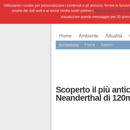
Utilizziamo i cookie per personalizzare i contenuti e gli annunci, fornire le funzioni
analisi dei dati web e ai social media nostri partner (
leggi come google -nostr
visualizzare questo messaggio per 30 giorn
Home
Ambiente
Attualità
Archeologia
Fisica
Spazio
Scoperto il più ant
Neanderthal di 120m