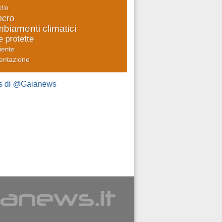
llo
cro
biamenti climatici
e protette
iente
entazione
s di @Gaianews