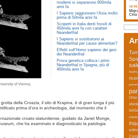
moderni si separarono 800mila
anni fa
18.06
Migra
I Sapiens raggiunsero l’Asia molto
Cina
prima di 50mila anni fa
Scoperti in Italia denti fossili di
450mila anni fa con caratteri
Neanderthal
Ar
I Sapiens si sostituirono ai
Neanderthal per cause alimentari?
Effetti sull’Homo sapiens dei geni
Tum
dei Neanderthal
Spa
Prova genetica colloca i primi
sal
Neanderthal in Spagna, più di
400mila anni fa
ricer
rice
iversity of Vienna,
preve
par
Orso
otta della Croazia, il sito di Krapina, è di gran lunga il più
obesi
ntificato prima d’ora in archeologia, dal momento che il
NAS
marte
ternazionale croato-statunitense, guidato da Janet Monge,
Inq
Museum, che ha esaminato e diagnosticato la patologia
estin
Cons