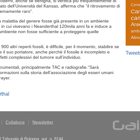
moderni, anche se benigna, si verifica più frequentemente di
Cerve
iato dell’Università del Kansas, afferma che “il ritrovamento di
Can
tremamente raro”.
cam
na malattia del genere fosse già presente in un ambiente
Are
in cui vivevano i Neanderthal 120mila anni fa e induce a
amb
ambiente non fosse sufficiente a proteggere quelle
Alim
 altri reperti fossili, è difficile, per il momento, stabilire se
 il suo portatore, anche perchè il fossile è incompleto e
Tweet
fetti complessivi del tumore sull’individuo.
 strumentali, principalmente TAC e radiografie.“Sarà
ormazioni sulla storia dell’associazione degli esseri umani
rayer.
thal
Collabora
Newsletter
il Tribunale di Bologna, aut. n. 8144