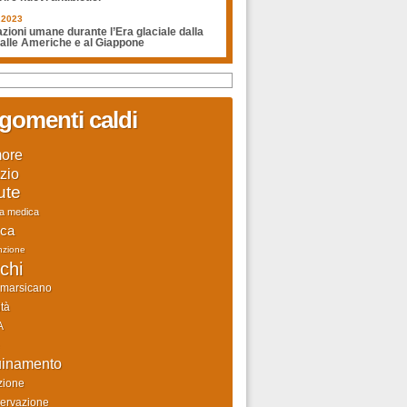
.2023
zioni umane durante l’Era glaciale dalla
 alle Americhe e al Giappone
gomenti caldi
ore
zio
ute
ca medica
rca
nzione
chi
 marsicano
tà
A
uinamento
zione
ervazione