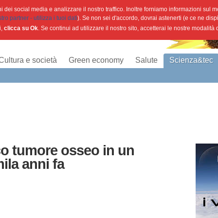
 dei social media e analizzare il nostro traffico. Inoltre forniamo informazioni sul mod
o partner - utilizza i tuoi dati
). Se non sei d'accordo, dovrai astenerti (e ce ne disp
i,
clicca su Ok
. Se continui ad utilizzare il nostro sito, accetterai le nostre modalità
Cultura e società
Green economy
Salute
Scienza&tec
ico tumore osseo in un
ila anni fa