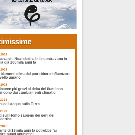
timissime
.2023
sovani e Neanderthal si incontravano in
ia già 200mila anni fa
.2023
biamenti climatici potrebbero influenzare
rvello umano
.2023
nacce più gravi ai delta dei fiumi non
engono dai cambiamenti climatici
.2023
ni dell’acqua sulla Terra
.2023
ti sull’Homo sapiens dei geni dei
derthal
.2023
nte di 19mila anni fa potrebbe far
ire nuovi antibiotici