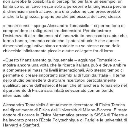
non avrebbe la possibilità di percepirle: per fare un esempio, un
lombrico su un cavo riesce solo a percepirne la lunghezza perché
di dimensioni simili al cavo, ma una pulce ne comprenderebbe
anche la larghezza, proprio perché più piccola del cavo stesso.
«I nostri sensi – spiega Alessandro Tomasiello – ci permettono di
comprendere e raffigurarci tre dimensioni. Per dimostrare
l’esistenza di altre dimensioni è innanzitutto necessario capire che
forma hanno, tenendo conto che l’ipotesi attuale è che queste
dimensioni aggiuntive siano arrotolate su se stesse come delle
chiocciole infinitamente piccole e tutte collegate fra di loro».
«Questo finanziamento quinquennale – aggiunge Tomasiello –
mostra ancora una volta che la ricerca italiana può e deve ambire
a competere ai massimi livelli internazionali. Allo stesso tempo ci
permette di creare importanti scambi al di fuori dall’Italia». ll tema
dello studio permetterà di attirare ricercatori particolarmente
qualificati anche dall’estero: il team che affiancherà Tomasiello nel
dipartimento di Fisica sarà infatti selezionato con un bando
internazionale.
Alessandro Tomasiello è attualmente ricercatore di Fisica Teorica
nel dipartimento di Fisica dell’Università di Milano-Bicocca. E’ stato
dottore di ricerca in Fisica Matematica presso la SISSA di Trieste e
ha lavorato presso l’École Polytechnique di Parigi e le università di
Harvard e Stanford.