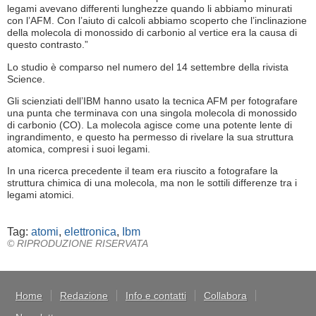
legami avevano differenti lunghezze quando li abbiamo minurati
con l’AFM. Con l’aiuto di calcoli abbiamo scoperto che l’inclinazione
della molecola di monossido di carbonio al vertice era la causa di
questo contrasto.”
Lo studio è comparso nel numero del 14 settembre della rivista
Science.
Gli scienziati dell’IBM hanno usato la tecnica AFM per fotografare
una punta che terminava con una singola molecola di monossido
di carbonio (CO). La molecola agisce come una potente lente di
ingrandimento, e questo ha permesso di rivelare la sua struttura
atomica, compresi i suoi legami.
In una ricerca precedente il team era riuscito a fotografare la
struttura chimica di una molecola, ma non le sottili differenze tra i
legami atomici.
Tag:
atomi
,
elettronica
,
Ibm
© RIPRODUZIONE RISERVATA
Home
Redazione
Info e contatti
Collabora