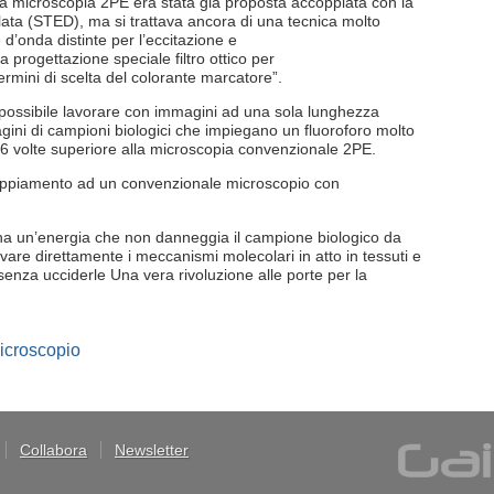
la microscopia 2PE era stata già proposta accoppiata con la
lata (STED), ma si trattava ancora di una tecnica molto
d’onda distinte per l’eccitazione e
 progettazione speciale filtro ottico per
ermini di scelta del colorante marcatore”.
 possibile lavorare con immagini ad una sola lunghezza
ni di campioni biologici che impiegano un fluoroforo molto
 volte superiore alla microscopia convenzionale 2PE.
coppiamento ad un convenzionale microscopio con
io ha un’energia che non danneggia il campione biologico da
vare direttamente i meccanismi molecolari in atto in tessuti e
 senza ucciderle Una vera rivoluzione alle porte per la
icroscopio
Collabora
Newsletter