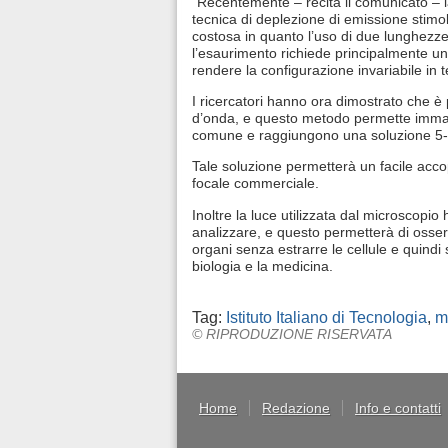
“Recentemente – recita il comunicato – 
tecnica di deplezione di emissione stimo
costosa in quanto l’uso di due lunghezze 
l’esaurimento richiede principalmente una
rendere la configurazione invariabile in t
I ricercatori hanno ora dimostrato che è
d’onda, e questo metodo permette immagi
comune e raggiungono una soluzione 5-6
Tale soluzione permetterà un facile ac
focale commerciale.
Inoltre la luce utilizzata dal microscop
analizzare, e questo permetterà di osser
organi senza estrarre le cellule e quindi
biologia e la medicina.
Tag:
Istituto Italiano di Tecnologia
,
m
© RIPRODUZIONE RISERVATA
Home
Redazione
Info e contatti