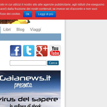
o in cui utilizzi il nostro sito alle agenzie pubblicitarie, agli istituti che eseguono
iace!) dalla fruizione dei nostri contenuti; se invece sei d'accordo e non vuoi
 d'uso dei cookie.
Ok
Leggi di più
Libri
Blog
Viaggi