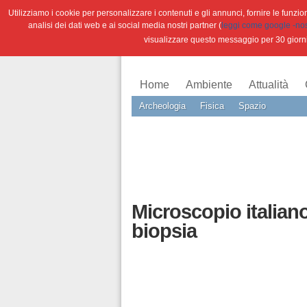
Utilizziamo i cookie per personalizzare i contenuti e gli annunci, fornire le funzioni
analisi dei dati web e ai social media nostri partner (
leggi come google -nostr
visualizzare questo messaggio per 30 giorn
Home
Ambiente
Attualità
Archeologia
Fisica
Spazio
Microscopio italian
biopsia