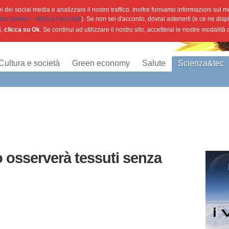
 dei social media e analizzare il nostro traffico. Inoltre forniamo informazioni sul mod
o partner - utilizza i tuoi dati
). Se non sei d'accordo, dovrai astenerti (e ce ne disp
i,
clicca su Ok
. Se continui ad utilizzare il nostro sito, accetterai le nostre modalità
Cultura e società
Green economy
Salute
Scienza&tec
o osserverà tessuti senza