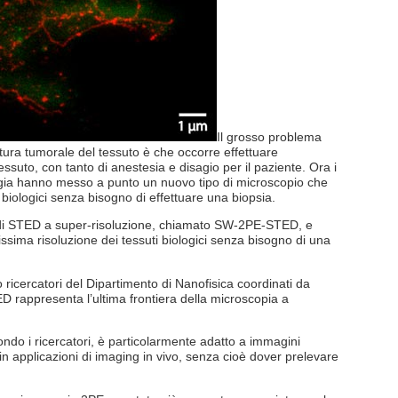
Il grosso problema
atura tumorale del tessuto è che occorre effettuare
essuto, con tanto di anestesia e disagio per il paziente. Ora i
nologia hanno messo a punto un nuovo tipo di microscopio che
i biologici senza bisogno di effettuare una biopsia.
o di STED a super-risoluzione, chiamato SW-2PE-STED, e
ltissima risoluzione dei tessuti biologici senza bisogno di una
o ricercatori del Dipartimento di Nanofisica coordinati da
ED rappresenta l’ultima frontiera della microscopia a
ondo i ricercatori, è particolarmente adatto a immagini
 in applicazioni di imaging in vivo, senza cioè dover prelevare