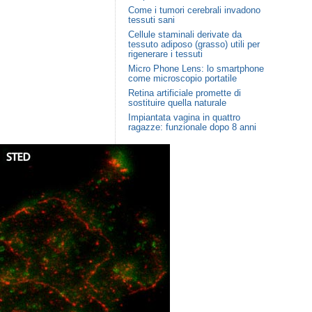
Come i tumori cerebrali invadono
tessuti sani
Cellule staminali derivate da
tessuto adiposo (grasso) utili per
rigenerare i tessuti
Micro Phone Lens: lo smartphone
come microscopio portatile
Retina artificiale promette di
sostituire quella naturale
Impiantata vagina in quattro
ragazze: funzionale dopo 8 anni