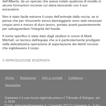
dell’Alberta, da un operaio che aveva notato qualcosa di insolito in
alcune formazioni rocciose cui stava lavorando con il suo
escavatore.
Non è stato facile estrarre il corpo dell’animale dalla roccia, se si
pensa che per rimuoverlo senza danneggiarlo sono stati necessari
cinque anni e mezzo di duro lavoro, portato avanti pazientemente
per salvaguardare l’integrità del fossile.
Il nome specifico è stato dato dagli studiosi in onore di Mark
Mitchell, un tecnico dell’équipe che si è particolarmente prodigato
nella delicatissima operazione di asportazione dei detriti rocciosi
che inglobavano il corpo.
© RIPRODUZIONE RISERVATA
Home
Redazione
Info e contatti
Collabora
Newsletter
Gaianews.it è una rivista registrata presso il Tribunale di Bologna, aut.
n. 8144
Email: redazione@gaianews.it - Copyright 2013 © Gaianews.it - Tutti i