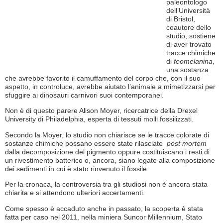
paleontologo
dell’Università
di Bristol,
coautore dello
studio, sostiene
di aver trovato
tracce chimiche
di
feomelanina
,
una sostanza
che avrebbe favorito il camuffamento del corpo che, con il suo
aspetto, in controluce, avrebbe aiutato l’animale a mimetizzarsi per
sfuggire ai dinosauri carnivori suoi contemporanei.
Non è di questo parere Alison Moyer, ricercatrice della Drexel
University di Philadelphia, esperta di tessuti molli fossilizzati.
Secondo la Moyer, lo studio non chiarisce se le tracce colorate di
sostanze chimiche possano essere state rilasciate
post mortem
dalla decomposizione del pigmento oppure costituiscano i resti di
un rivestimento batterico o, ancora, siano legate alla composizione
dei sedimenti in cui è stato rinvenuto il fossile.
Per la cronaca, la controversia tra gli studiosi non è ancora stata
chiarita e si attendono ulteriori accertamenti.
Come spesso è accaduto anche in passato, la scoperta è stata
fatta per caso nel 2011, nella miniera Suncor Millennium, Stato