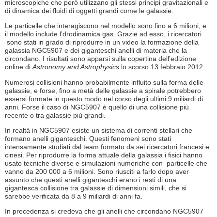
microscopiche che però utilizzano gli stessi principi gravitazionali e
di dinamica dei fluidi di oggetti grandi come le galassie.
Le particelle che interagiscono nel modello sono fino a 6 milioni, e
il modello include l’drodinamica gas. Grazie ad esso, i ricercatori
sono stati in grado di riprodurre in un video la formazione della
galassia NGC5907 e dei giganteschi anelli di materia che la
circondano. I risultati sono apparsi sulla copertina dell’edizione
online di
Astronomy and Astrophysics
lo scorso 13 febbraio 2012.
Numerosi collisioni hanno probabilmente influito sulla forma delle
galassie, e forse, fino a metà delle galassie a spirale potrebbero
essersi formate in questo modo nel corso degli ultimi 9 miliardi di
anni. Forse il caso di NGC5907 è quello di una collisione più
recente o tra galassie più grandi.
In realtà in NGC5907 esiste un sistema di correnti stellari che
formano anelli giganteschi. Questi fenomeni sono stati
intensamente studiati dal team formato da sei ricercatori francesi e
cinesi. Per riprodurre la forma attuale della galassia i fisici hanno
usato tecniche diverse e simulazioni numeriche con particelle che
vanno da 200 000 a 6 milioni. Sono riusciti a farlo dopo aver
assunto che questi anelli giganteschi erano i resti di una
gigantesca collisione tra galassie di dimensioni simili, che si
sarebbe verificata da 8 a 9 miliardi di anni fa.
In precedenza si credeva che gli anelli che circondano NGC5907