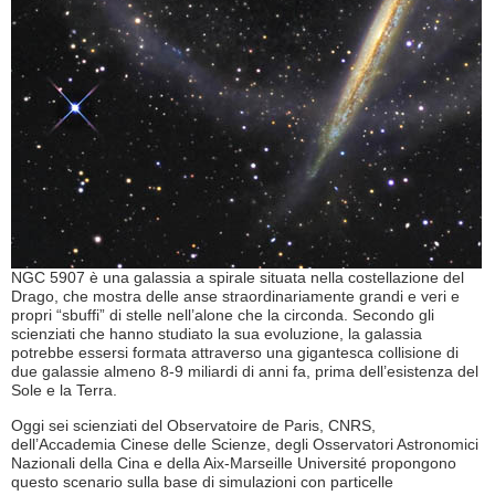
NGC 5907 è una galassia a spirale situata nella costellazione del
Drago, che mostra delle anse straordinariamente grandi e veri e
propri “sbuffi” di stelle nell’alone che la circonda. Secondo gli
scienziati che hanno studiato la sua evoluzione, la galassia
potrebbe essersi formata attraverso una gigantesca collisione di
due galassie almeno 8-9 miliardi di anni fa, prima dell’esistenza del
Sole e la Terra.
Oggi sei scienziati del Observatoire de Paris, CNRS,
dell’Accademia Cinese delle Scienze, degli Osservatori Astronomici
Nazionali della Cina e della Aix-Marseille Université propongono
questo scenario sulla base di simulazioni con particelle