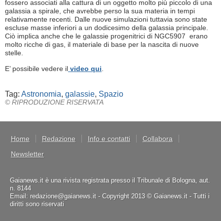
fossero associati alla cattura di un oggetto molto più piccolo di una
galassia a spirale, che avrebbe perso la sua materia in tempi
relativamente recenti. Dalle nuove simulazioni tuttavia sono state
escluse masse inferiori a un dodicesimo della galassia principale.
Ciò implica anche che le galassie progenitrici di NGC5907 erano
molto ricche di gas, il materiale di base per la nascita di nuove
stelle.
E’ possibile vedere il
video qui
.
Tag:
Astronomia
,
galassie
,
Spazio
© RIPRODUZIONE RISERVATA
Home
Redazione
Info e contatti
Collabora
Newsletter
Gaianews.it è una rivista registrata presso il Tribunale di Bologna, aut.
n. 8144
Email: redazione@gaianews.it - Copyright 2013 © Gaianews.it - Tutti i
diritti sono riservati