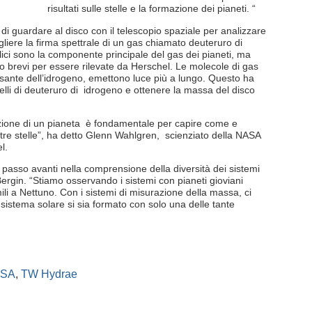
risultati sulle stelle e la formazione dei pianeti. “
 di guardare al disco con il telescopio spaziale per analizzare
iere la firma spettrale di un gas chiamato deuteruro di
ici sono la componente principale del gas dei pianeti, ma
 brevi per essere rilevate da Herschel. Le molecole di gas
esante dell’idrogeno, emettono luce più a lungo. Questo ha
elli di deuteruro di idrogeno e ottenere la massa del disco
zione di un pianeta è fondamentale per capire come e
ltre stelle”, ha detto Glenn Wahlgren, scienziato della NASA
l.
te passo avanti nella comprensione della diversità dei sistemi
Bergin. “Stiamo osservando i sistemi con pianeti gioviani
li a Nettuno. Con i sistemi di misurazione della massa, ci
sistema solare si sia formato con solo una delle tante
SA
,
TW Hydrae