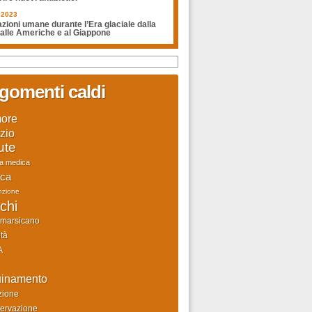
.2023
zioni umane durante l’Era glaciale dalla
 alle Americhe e al Giappone
gomenti caldi
ore
zio
ute
ca medica
rca
nzione
chi
 marsicano
tà
A
uinamento
zione
ervazione