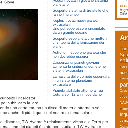
Acqua trovata in giovane sistema
ome Giove.
planetario
18.06
Scoperto sistema di tre stelle che
Migra
Cina
fanno l’hula-hop
Kepler: trovati nuovi pianeti
extrasolari
Uno potrebbe essere circondato
da un grande oceano
Ar
Scoperto esopianeta che mette in
crisi teoria della formazione dei
pianeti
Tum
Astronomi scoprono pianeta che
Spa
non dovrebbe esserci
sal
L’assenza di pianeti gioviani
aumenta la cintura di comete nei
ricer
sistemi extrasolari
rice
La nascita delle comete osservata
preve
in un sistema planetario
par
extrasolare
Pianeta abitabile attorno a Tau
Orso
Ceti, a soli 12 anni luce da noi
obesi
riosito i ricercatori
NAS
poi pubblicato la loro
 avendo una certa età, ha un disco di materia attorno a sè
marte
orse anche di più di quelli del nostro sistema solare.
Inq
estin
e di distanza, TW Hydrae è relativamente vicina alla Terra per
 formazione dei pianeti è stato ben studiato. TW Hydrae è
Cons