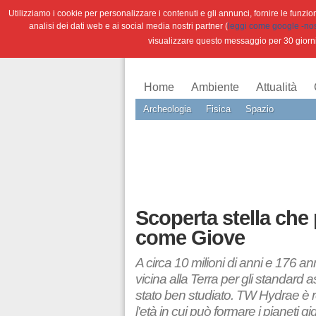
Utilizziamo i cookie per personalizzare i contenuti e gli annunci, fornire le funzioni
analisi dei dati web e ai social media nostri partner (
leggi come google -nostr
visualizzare questo messaggio per 30 giorn
Home
Ambiente
Attualità
Archeologia
Fisica
Spazio
Scoperta stella che 
come Giove
A circa 10 milioni di anni e 176 a
vicina alla Terra per gli standard a
stato ben studiato. TW Hydrae è r
l'età in cui può formare i pianeti gi