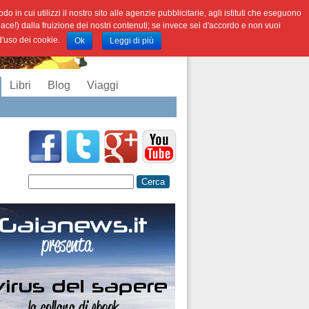
o in cui utilizzi il nostro sito alle agenzie pubblicitarie, agli istituti che eseguono
iace!) dalla fruizione dei nostri contenuti; se invece sei d'accordo e non vuoi
 d'uso dei cookie.
Ok
Leggi di più
Libri
Blog
Viaggi