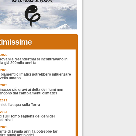
timissime
.2023
sovani e Neanderthal si incontravano in
ia già 200mila anni fa
.2023
biamenti climatici potrebbero influenzare
rvello umano
.2023
nacce più gravi ai delta dei fiumi non
engono dai cambiamenti climatici
.2023
ni dell’acqua sulla Terra
.2023
ti sull’Homo sapiens dei geni dei
derthal
.2023
nte di 19mila anni fa potrebbe far
ire nuovi antibiotici