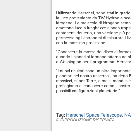
Utilizzando Herschel, sono stati in grado
la luce proveniente da TW Hydrae e scegl
idrogeno. Le molecole di idrogeno sempl
emettono luce a lunghezze d’onda troppo
contenenti deuterio, una versione più p
permesso agli astronomi di misurare i liv
con la massima precisione.
“Conoscere la massa del disco di forma
quando i pianeti si formano attorno ad a
a Washington per il programma Hersche
“I nuovi risultati sono un altro importan
planetari nel nostro universo”, ha detto 
massicci, super-Terre, e molti mondi simi
prefiggiamo di conoscere come il nostro 
possibili configurazioni planetarie.”
Tag:
Herschel Space Telescope
,
NA
© RIPRODUZIONE RISERVATA