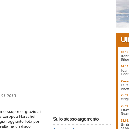
Ul
16.12
Deni
Siber
16.12
I cam
il ce
16.12
Le mi
prov
1.01.2013
25.11
Origi
25.11
Effet
anno scoperto, grazie ai
Nean
ale Europea Herschel
Sullo stesso argomento
18.06
ià raggiunto l’età per
Un de
realtà ha un disco
scopr