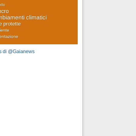
llo
cro
biamenti climatici
e protette
iente
entazione
s di @Gaianews