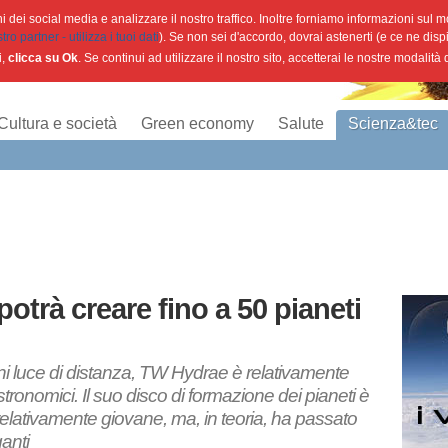
 dei social media e analizzare il nostro traffico. Inoltre forniamo informazioni sul mod
o partner - utilizza i tuoi dati
). Se non sei d'accordo, dovrai astenerti (e ce ne disp
i,
clicca su Ok
. Se continui ad utilizzare il nostro sito, accetterai le nostre modalità
Cultura e società
Green economy
Salute
Scienza&tec
potrà creare fino a 50 pianeti
nni luce di distanza, TW Hydrae è relativamente
stronomici. Il suo disco di formazione dei pianeti è
elativamente giovane, ma, in teoria, ha passato
ganti