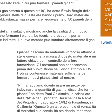
assato l’età in cui può formare i pianeti giganti.
Cerve
Can
 gas attorno a questa stella”, ha detto Edwin Bergin della
cam
enere stelle di questa età hanno ripulito il loro materiale
abbastanza massa per fare l’equivalente di 50 pianeti della
Are
amb
Alim
stella, i risultati dimostrano anche la validità di un nuovo
che formano i pianeti. Le tecniche precedenti per la
e indirette. Il nuovo metodo può sondare direttamente il gas
Tweet
I pianeti nascono da materiale vorticoso attorno a
stelle giovani, e la massa di questo materiale è un
fattore chiave per il controllo della loro
formazione. Gli astronomi non conoscevano
prima del nuovo studio se il disco attorno a TW
Hydrae contenesse materiale sufficiente per
formare nuovi pianeti simili al nostro.
“Prima, abbiamo dovuto usare un proxy per
indovinare la quantità di gas nel disco che forma i
pianeti,” ha detto Paul Goldsmith, lo scienziato
della NASA per il progetto Herschel della NASA
Jet Propulsion Laboratory (JPL) di Pasadena, in
California “Questo è un altro esempio di versatilità
di Herschel e la sensibilità sta dando importanti