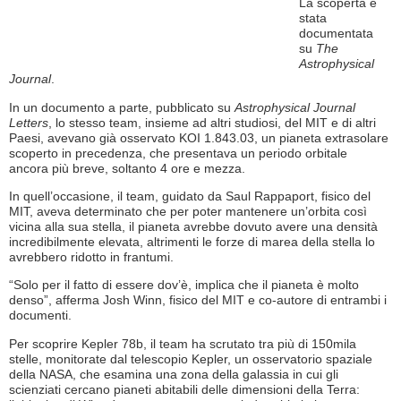
La scoperta è
stata
documentata
su
The
Astrophysical
Journal
.
In un documento a parte, pubblicato su
Astrophysical Journal
Letters
, lo stesso team, insieme ad altri studiosi, del MIT e di altri
Paesi, avevano già osservato KOI 1.843.03, un pianeta extrasolare
scoperto in precedenza, che presentava un periodo orbitale
ancora più breve, soltanto 4 ore e mezza.
In quell’occasione, il team, guidato da Saul Rappaport, fisico del
MIT, aveva determinato che per poter mantenere un’orbita così
vicina alla sua stella, il pianeta avrebbe dovuto avere una densità
incredibilmente elevata, altrimenti le forze di marea della stella lo
avrebbero ridotto in frantumi.
“Solo per il fatto di essere dov’è, implica che il pianeta è molto
denso”, afferma Josh Winn, fisico del MIT e co-autore di entrambi i
documenti.
Per scoprire Kepler 78b, il team ha scrutato tra più di 150mila
stelle, monitorate dal telescopio Kepler, un osservatorio spaziale
della NASA, che esamina una zona della galassia in cui gli
scienziati cercano pianeti abitabili delle dimensioni della Terra: