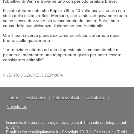
l’obiettivo di Winn è trovarne uno con periodo orbitale breve.
E’ stato determinato che Kepler 78b è 40 volte più vicino alla sua
stella della distanza Sole-Mercurio, che la stella è giovane e ruota
su se stessa due volte più velocemente del nostro Sole, ma a
causa della sua vicinanza, il pianetino non è abitabile.
Ora il team ricerca pianeti extra-solari orbitanti attorno a nane
brune, stelle quasi morte.
“La rotazione attorno ad una di queste stelle consentirebbe al
pianeta di mantenere una temperatura giusta per poter essere
considerato abitabile”.
© RIPRODUZIONE RISERVATA
Home
Redazione
Info e contatti
Collabora
Newsletter
Gaianews.it è una rivista registrata presso il Tribunale di Bologna, aut.
n. 8144
Email: redazione@gaianews.it - Copyright 2013 © Gaianews.it - Tutti i