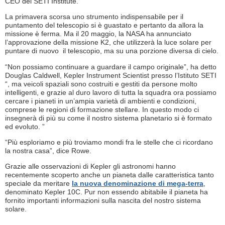
CEO del SETI Institute.
La primavera scorsa uno strumento indispensabile per il
puntamento del telescopio si è guastato e pertanto da allora la
missione è ferma. Ma il 20 maggio, la NASA ha annunciato
l’approvazione della missione K2, che utilizzerà la luce solare per
puntare di nuovo il telescopio, ma su una porzione diversa di cielo.
“Non possiamo continuare a guardare il campo originale”, ha detto
Douglas Caldwell, Kepler Instrument Scientist presso l’Istituto SETI
“, ma veicoli spaziali sono costruiti e gestiti da persone molto
intelligenti, e grazie al duro lavoro di tutta la squadra ora possiamo
cercare i pianeti in un’ampia varietà di ambienti e condizioni,
comprese le regioni di formazione stellare. In questo modo ci
insegnerà di più su come il nostro sistema planetario si è formato
ed evoluto. ”
“Più esploriamo e più troviamo mondi fra le stelle che ci ricordano
la nostra casa”, dice Rowe.
Grazie alle osservazioni di Kepler gli astronomi hanno
recentemente scoperto anche un pianeta dalle caratteristica tanto
speciale da meritare
la nuova denominazione di mega-terra
,
denominato Kepler 10C. Pur non essendo abitabile il pianeta ha
fornito importanti informazioni sulla nascita del nostro sistema
solare.