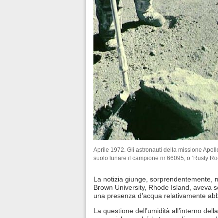
Aprile 1972. Gli astronauti della missione Apol
suolo lunare il campione nr 66095, o ‘Rusty Ro
La notizia giunge, sorprendentemente, 
Brown University, Rhode Island, aveva s
una presenza d’acqua relativamente ab
La questione dell’umidità all’interno de