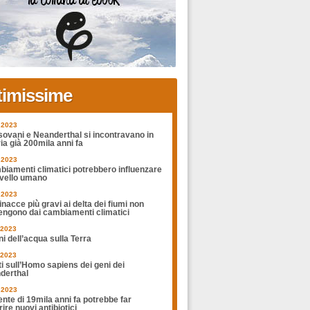
timissime
.2023
sovani e Neanderthal si incontravano in
ia già 200mila anni fa
.2023
biamenti climatici potrebbero influenzare
rvello umano
.2023
nacce più gravi ai delta dei fiumi non
engono dai cambiamenti climatici
.2023
ni dell’acqua sulla Terra
.2023
ti sull’Homo sapiens dei geni dei
derthal
.2023
nte di 19mila anni fa potrebbe far
ire nuovi antibiotici