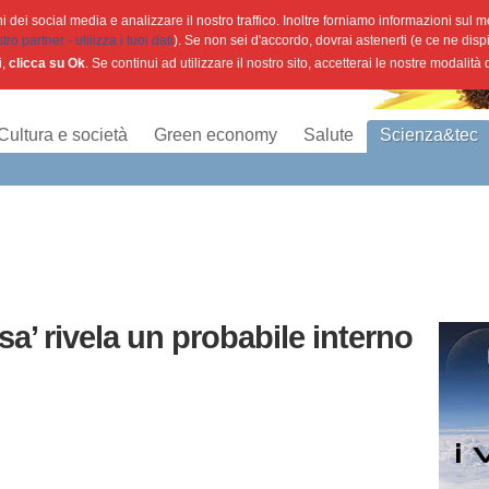
 dei social media e analizzare il nostro traffico. Inoltre forniamo informazioni sul mod
o partner - utilizza i tuoi dati
). Se non sei d'accordo, dovrai astenerti (e ce ne disp
i,
clicca su Ok
. Se continui ad utilizzare il nostro sito, accetterai le nostre modalità
Cultura e società
Green economy
Salute
Scienza&tec
a’ rivela un probabile interno