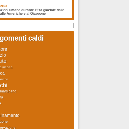
.2023
zioni umane durante l’Era glaciale dalla
 alle Americhe e al Giappone
gomenti caldi
ore
zio
ute
ca medica
rca
nzione
chi
 marsicano
tà
A
uinamento
zione
ervazione