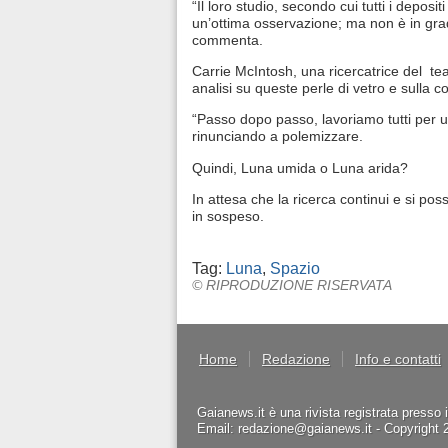
“Il loro studio, secondo cui tutti i deposit
un’ottima osservazione; ma non è in gra
commenta.
Carrie McIntosh, una ricercatrice del t
analisi su queste perle di vetro e sulla 
“Passo dopo passo, lavoriamo tutti per u
rinunciando a polemizzare.
Quindi, Luna umida o Luna arida?
In attesa che la ricerca continui e si
in sospeso.
Tag:
Luna
,
Spazio
© RIPRODUZIONE RISERVATA
Home
Redazione
Info e contatti
Gaianews.it è una rivista registrata presso 
Email: redazione@gaianews.it - Copyright 201