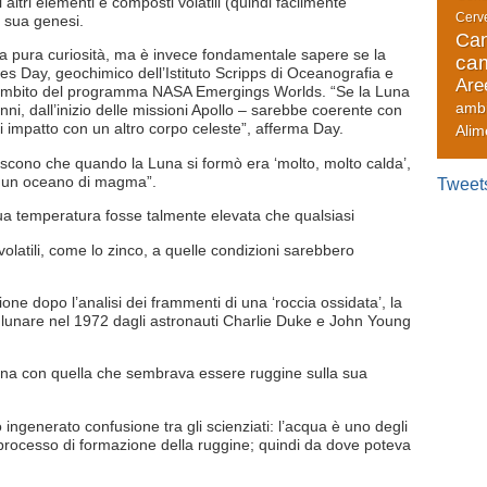
altri elementi e composti volatili (quindi facilmente
Cerve
a sua genesi.
Can
pura curiosità, ma è invece fondamentale sapere se la
cam
es Day, geochimico dell’Istituto Scripps di Oceanografia e
Are
ll’ambito del programma NASA Emergings Worlds. “Se la Luna
amb
ni, dall’inizio delle missioni Apollo – sarebbe coerente con
 impatto con un altro corpo celeste”, afferma Day.
Alim
riscono che quando la Luna si formò era ‘molto, molto calda’,
, un oceano di magma”.
Tweet
sua temperatura fosse talmente elevata che qualsiasi
volatili, come lo zinco, a quelle condizioni sarebbero
ione dopo l’analisi dei frammenti di una ‘roccia ossidata’, la
ie lunare nel 1972 dagli astronauti Charlie Duke e John Young
a Luna con quella che sembrava essere ruggine sulla sua
ingenerato confusione tra gli scienziati: l’acqua è uno degli
 processo di formazione della ruggine; quindi da dove poteva