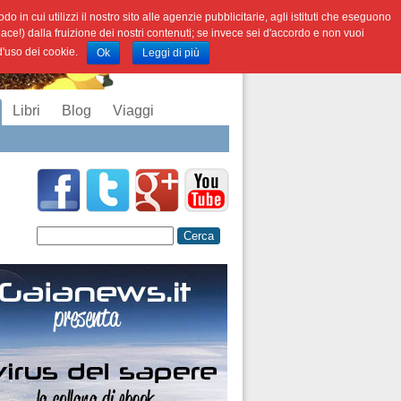
o in cui utilizzi il nostro sito alle agenzie pubblicitarie, agli istituti che eseguono
iace!) dalla fruizione dei nostri contenuti; se invece sei d'accordo e non vuoi
 d'uso dei cookie.
Ok
Leggi di più
Libri
Blog
Viaggi