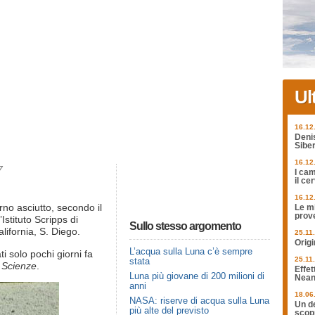
Ul
16.12
Deni
Siber
16.12
7
I cam
il ce
16.12
rno asciutto, secondo il
Le mi
prov
Istituto Scripps di
Sullo stesso argomento
lifornia, S. Diego.
25.11
Origi
L’acqua sulla Luna c’è sempre
ati solo pochi giorni fa
25.11
stata
e Scienze
.
Effet
Luna più giovane di 200 milioni di
Nean
anni
18.06
NASA: riserve di acqua sulla Luna
Un de
più alte del previsto
scopr