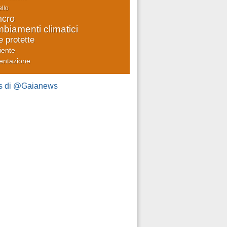
llo
cro
biamenti climatici
e protette
iente
entazione
s di @Gaianews