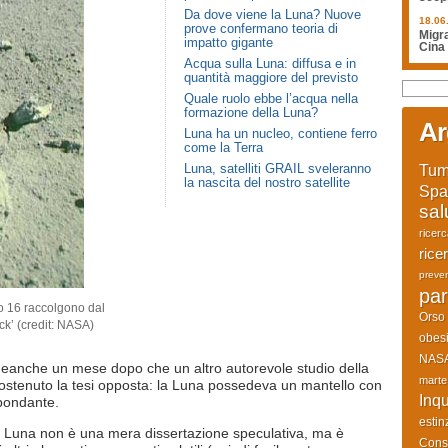
Da dove viene la Luna? Nuove
18.06
prove confermano teoria di
Migra
impatto gigante
Cina
Acqua sulla Luna: diffusa e in
quantità maggiore del previsto
Quale ruolo ebbe l’acqua nella
formazione della Luna?
Ar
Luna ha un nucleo, contiene ferro
come la Terra
Luna, satelliti GRAIL sveleranno
Tum
la nascita del nostro satellite
Spa
sal
ricer
rice
preve
par
lo 16 raccolgono dal
Orso
ck’ (credit: NASA)
obesi
NAS
neanche un mese dopo che un altro autorevole studio della
marte
ostenuto la tesi opposta: la Luna possedeva un mantello con
Inq
bondante.
estin
lla Luna non è una mera dissertazione speculativa, ma è
Cons