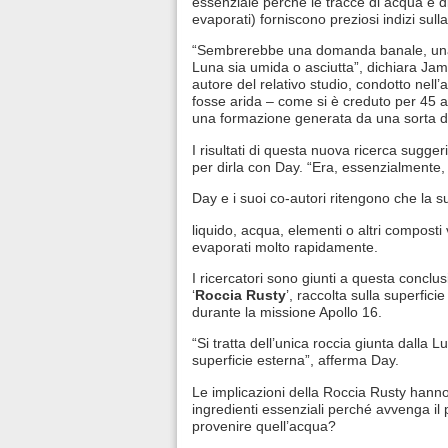
essenziale perché le tracce di acqua e di 
evaporati) forniscono preziosi indizi sull
“Sembrerebbe una domanda banale, una 
Luna sia umida o asciutta”, dichiara Jam
autore del relativo studio, condotto ne
fosse arida – come si è creduto per 45 an
una formazione generata da una sorta di
I risultati di questa nuova ricerca sugge
per dirla con Day. “Era, essenzialmente
Day e i suoi co-autori ritengono che la 
liquido, acqua, elementi o altri composti 
evaporati molto rapidamente.
I ricercatori sono giunti a questa conclus
‘
Roccia Rusty
’, raccolta sulla superfic
durante la missione Apollo 16.
“Si tratta dell’unica roccia giunta dall
superficie esterna”, afferma Day.
Le implicazioni della Roccia Rusty hanno 
ingredienti essenziali perché avvenga il
provenire quell’acqua?