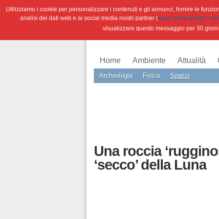
Utilizziamo i cookie per personalizzare i contenuti e gli annunci, fornire le funzioni
analisi dei dati web e ai social media nostri partner (
leggi come google -nostr
visualizzare questo messaggio per 30 giorn
Home
Ambiente
Attualità
Archeologia
Fisica
Spazio
Una roccia ‘rugginos
‘secco’ della Luna