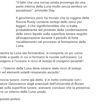
“Il fatto che una roccia umida provenga da una
parte interna della Luna molto secca sembra un
paradosso”, ammette Day.
Il geochimico però ha trovato che la ruggine della
Roccia Rusty contiene isotopi dello zinco più
leggeri, il che significherebbe che si tratta
probabilmente del prodotto della condensazione
dello zinco liquido sulla superficie lunare seguito
all’evaporazione durante il periodo di forte
riscaldamento nel processo di formazione della
Luna.
 mentre la Luna sta formandosi, si comporta un po’ come
imile a quello in cui si formano le nuvole sull’oceano. Le
ossigeno e l’oceano è ricco di isotopi di ossigeno pesante”.
– l’interno della Luna deve essere stato ricco di isotopi
ri ed elementi volatili rimanendo asciutto”.
occia lunare, come già detto, è in netto contrasto con i
ature Geoscience
dagli scienziati dell’Università di Brown
ovati sulla superficie lunare, avevano concluso che la presenza
rre un interno della Luna umido.
uesta ipotesi.