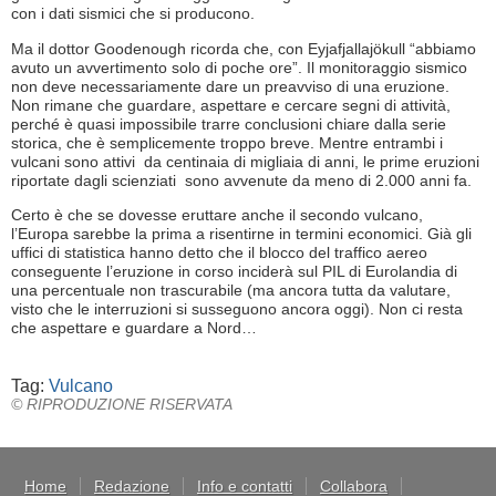
con i dati sismici che si producono.
Ma il dottor Goodenough ricorda che, con Eyjafjallajökull “abbiamo
avuto un avvertimento solo di poche ore”. Il monitoraggio sismico
non deve necessariamente dare un preavviso di una eruzione.
Non rimane che guardare, aspettare e cercare segni di attività,
perché è quasi impossibile trarre conclusioni chiare dalla serie
storica, che è semplicemente troppo breve. Mentre entrambi i
vulcani sono attivi da centinaia di migliaia di anni, le prime eruzioni
riportate dagli scienziati sono avvenute da meno di 2.000 anni fa.
Certo è che se dovesse eruttare anche il secondo vulcano,
l’Europa sarebbe la prima a risentirne in termini economici. Già gli
uffici di statistica hanno detto che il blocco del traffico aereo
conseguente l’eruzione in corso inciderà sul PIL di Eurolandia di
una percentuale non trascurabile (ma ancora tutta da valutare,
visto che le interruzioni si susseguono ancora oggi). Non ci resta
che aspettare e guardare a Nord…
Tag:
Vulcano
© RIPRODUZIONE RISERVATA
Home
Redazione
Info e contatti
Collabora