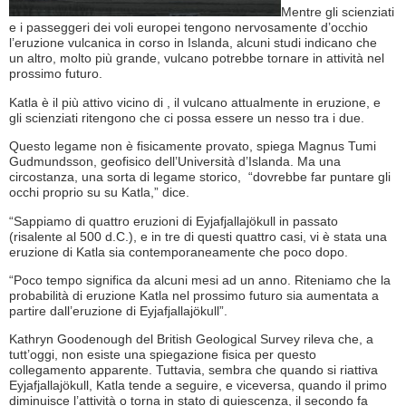
Mentre gli scienziati
e i passeggeri dei voli europei tengono nervosamente d’occhio
l’eruzione vulcanica in corso in Islanda, alcuni studi indicano che
un altro, molto più grande, vulcano potrebbe tornare in attività nel
prossimo futuro.
Katla è il più attivo vicino di , il vulcano attualmente in eruzione, e
gli scienziati ritengono che ci possa essere un nesso tra i due.
Questo legame non è fisicamente provato, spiega Magnus Tumi
Gudmundsson, geofisico dell’Università d’Islanda. Ma una
circostanza, una sorta di legame storico, “dovrebbe far puntare gli
occhi proprio su su Katla,” dice.
“Sappiamo di quattro eruzioni di Eyjafjallajökull in passato
(risalente al 500 d.C.), e in tre di questi quattro casi, vi è stata una
eruzione di Katla sia contemporaneamente che poco dopo.
“Poco tempo significa da alcuni mesi ad un anno. Riteniamo che la
probabilità di eruzione Katla nel prossimo futuro sia aumentata a
partire dall’eruzione di Eyjafjallajökull”.
Kathryn Goodenough del British Geological Survey rileva che, a
tutt’oggi, non esiste una spiegazione fisica per questo
collegamento apparente. Tuttavia, sembra che quando si riattiva
Eyjafjallajökull, Katla tende a seguire, e viceversa, quando il primo
diminuisce l’attività o torna in stato di quiescenza, il secondo fa