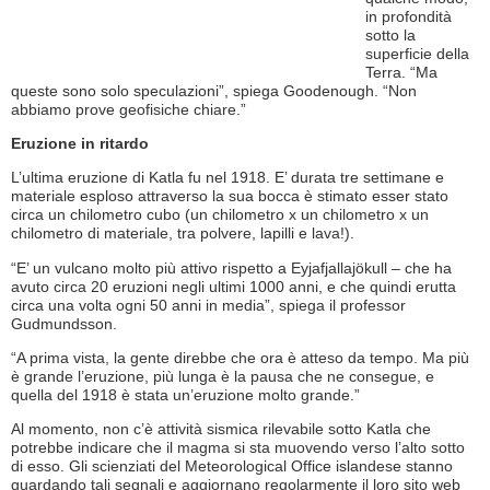
in profondità
sotto la
superficie della
Terra. “Ma
queste sono solo speculazioni”, spiega Goodenough. “Non
abbiamo prove geofisiche chiare.”
Eruzione in ritardo
L’ultima eruzione di Katla fu nel 1918. E’ durata tre settimane e
materiale esploso attraverso la sua bocca è stimato esser stato
circa un chilometro cubo (un chilometro x un chilometro x un
chilometro di materiale, tra polvere, lapilli e lava!).
“E’ un vulcano molto più attivo rispetto a Eyjafjallajökull – che ha
avuto circa 20 eruzioni negli ultimi 1000 anni, e che quindi erutta
circa una volta ogni 50 anni in media”, spiega il professor
Gudmundsson.
“A prima vista, la gente direbbe che ora è atteso da tempo. Ma più
è grande l’eruzione, più lunga è la pausa che ne consegue, e
quella del 1918 è stata un’eruzione molto grande.”
Al momento, non c’è attività sismica rilevabile sotto Katla che
potrebbe indicare che il magma si sta muovendo verso l’alto sotto
di esso. Gli scienziati del Meteorological Office islandese stanno
guardando tali segnali e aggiornano regolarmente il loro sito web