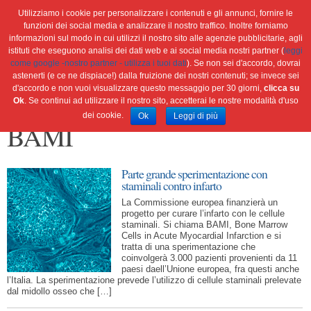
Utilizziamo i cookie per personalizzare i contenuti e gli annunci, fornire le
funzioni dei social media e analizzare il nostro traffico. Inoltre forniamo
informazioni sul modo in cui utilizzi il nostro sito alle agenzie pubblicitarie, agli
istituti che eseguono analisi dei dati web e ai social media nostri partner (
leggi
Home
Ambiente
Attualità
Cultura e società
come google -nostro partner - utilizza i tuoi dati
). Se non sei d'accordo, dovrai
Green economy
Salute
Scienza&tec
Libri
astenerti (e ce ne dispiace!) dalla fruizione dei nostri contenuti; se invece sei
d'accordo e non vuoi visualizzare questo messaggio per 30 giorni,
clicca su
Blog
Viaggi
Ok
. Se continui ad utilizzare il nostro sito, accetterai le nostre modalità d'uso
dei cookie.
Ok
Leggi di più
BAMI
Parte grande sperimentazione con
staminali contro infarto
La Commissione europea finanzierà un
progetto per curare l’infarto con le cellule
staminali. Si chiama BAMI, Bone Marrow
Cells in Acute Myocardial Infarction e si
tratta di una sperimentazione che
coinvolgerà 3.000 pazienti provenienti da 11
paesi daell’Unione europea, fra questi anche
l’Italia. La sperimentazione prevede l’utilizzo di cellule staminali prelevate
dal midollo osseo che […]