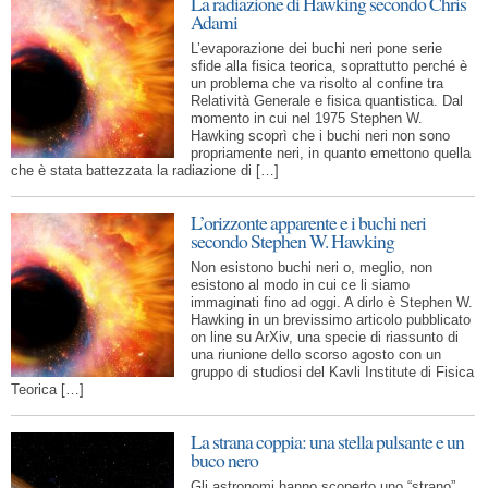
La radiazione di Hawking secondo Chris
Adami
L’evaporazione dei buchi neri pone serie
sfide alla fisica teorica, soprattutto perché è
un problema che va risolto al confine tra
Relatività Generale e fisica quantistica. Dal
momento in cui nel 1975 Stephen W.
Hawking scoprì che i buchi neri non sono
propriamente neri, in quanto emettono quella
che è stata battezzata la radiazione di […]
L’orizzonte apparente e i buchi neri
secondo Stephen W. Hawking
Non esistono buchi neri o, meglio, non
esistono al modo in cui ce li siamo
immaginati fino ad oggi. A dirlo è Stephen W.
Hawking in un brevissimo articolo pubblicato
on line su ArXiv, una specie di riassunto di
una riunione dello scorso agosto con un
gruppo di studiosi del Kavli Institute di Fisica
Teorica […]
La strana coppia: una stella pulsante e un
buco nero
Gli astronomi hanno scoperto uno “strano”