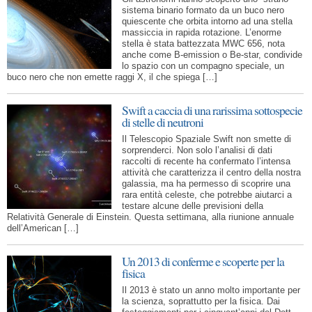
sistema binario formato da un buco nero
quiescente che orbita intorno ad una stella
massiccia in rapida rotazione. L’enorme
stella è stata battezzata MWC 656, nota
anche come B-emission o Be-star, condivide
lo spazio con un compagno speciale, un
buco nero che non emette raggi X, il che spiega […]
Swift a caccia di una rarissima sottospecie
di stelle di neutroni
Il Telescopio Spaziale Swift non smette di
sorprenderci. Non solo l’analisi di dati
raccolti di recente ha confermato l’intensa
attività che caratterizza il centro della nostra
galassia, ma ha permesso di scoprire una
rara entità celeste, che potrebbe aiutarci a
testare alcune delle previsioni della
Relatività Generale di Einstein. Questa settimana, alla riunione annuale
dell’American […]
Un 2013 di conferme e scoperte per la
fisica
Il 2013 è stato un anno molto importante per
la scienza, soprattutto per la fisica. Dai