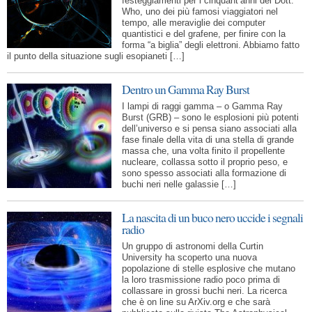
festeggiamenti per i cinquant’anni del Dott.
Who, uno dei più famosi viaggiatori nel
tempo, alle meraviglie dei computer
quantistici e del grafene, per finire con la
forma “a biglia” degli elettroni. Abbiamo fatto
il punto della situazione sugli esopianeti […]
Dentro un Gamma Ray Burst
I lampi di raggi gamma – o Gamma Ray
Burst (GRB) – sono le esplosioni più potenti
dell’universo e si pensa siano associati alla
fase finale della vita di una stella di grande
massa che, una volta finito il propellente
nucleare, collassa sotto il proprio peso, e
sono spesso associati alla formazione di
buchi neri nelle galassie […]
La nascita di un buco nero uccide i segnali
radio
Un gruppo di astronomi della Curtin
University ha scoperto una nuova
popolazione di stelle esplosive che mutano
la loro trasmissione radio poco prima di
collassare in grossi buchi neri. La ricerca
che è on line su ArXiv.org e che sarà