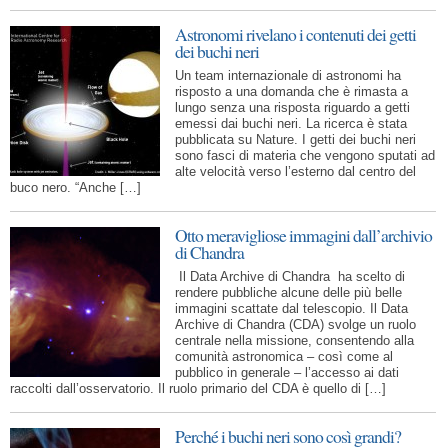
Astronomi rivelano i contenuti dei getti
dei buchi neri
Un team internazionale di astronomi ha
risposto a una domanda che è rimasta a
lungo senza una risposta riguardo a getti
emessi dai buchi neri. La ricerca è stata
pubblicata su Nature. I getti dei buchi neri
sono fasci di materia che vengono sputati ad
alte velocità verso l’esterno dal centro del
buco nero. “Anche […]
Otto meravigliose immagini dall’archivio
di Chandra
Il Data Archive di Chandra ha scelto di
rendere pubbliche alcune delle più belle
immagini scattate dal telescopio. Il Data
Archive di Chandra (CDA) svolge un ruolo
centrale nella missione, consentendo alla
comunità astronomica – così come al
pubblico in generale – l’accesso ai dati
raccolti dall’osservatorio. Il ruolo primario del CDA è quello di […]
Perché i buchi neri sono così grandi?