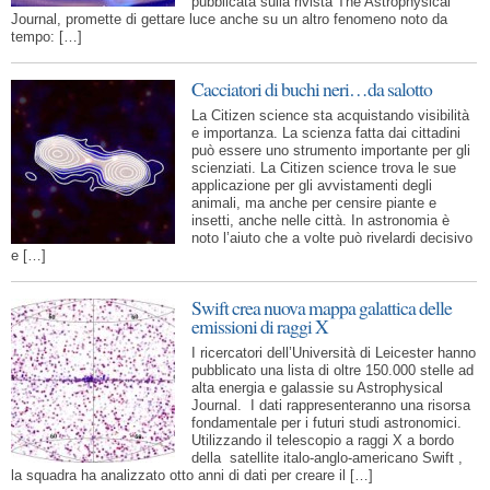
pubblicata sulla rivista The Astrophysical
Journal, promette di gettare luce anche su un altro fenomeno noto da
tempo: […]
Cacciatori di buchi neri…da salotto
La Citizen science sta acquistando visibilità
e importanza. La scienza fatta dai cittadini
può essere uno strumento importante per gli
scienziati. La Citizen science trova le sue
applicazione per gli avvistamenti degli
animali, ma anche per censire piante e
insetti, anche nelle città. In astronomia è
noto l’aiuto che a volte può rivelardi decisivo
e […]
Swift crea nuova mappa galattica delle
emissioni di raggi X
I ricercatori dell’Università di Leicester hanno
pubblicato una lista di oltre 150.000 stelle ad
alta energia e galassie su Astrophysical
Journal. I dati rappresenteranno una risorsa
fondamentale per i futuri studi astronomici.
Utilizzando il telescopio a raggi X a bordo
della satellite italo-anglo-americano Swift ,
la squadra ha analizzato otto anni di dati per creare il […]