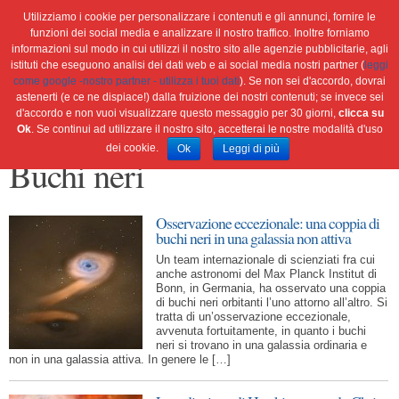
Utilizziamo i cookie per personalizzare i contenuti e gli annunci, fornire le
funzioni dei social media e analizzare il nostro traffico. Inoltre forniamo
informazioni sul modo in cui utilizzi il nostro sito alle agenzie pubblicitarie, agli
istituti che eseguono analisi dei dati web e ai social media nostri partner (
leggi
Home
Ambiente
Attualità
Cultura e società
come google -nostro partner - utilizza i tuoi dati
). Se non sei d'accordo, dovrai
Green economy
Salute
Scienza&tec
Libri
astenerti (e ce ne dispiace!) dalla fruizione dei nostri contenuti; se invece sei
d'accordo e non vuoi visualizzare questo messaggio per 30 giorni,
clicca su
Blog
Viaggi
Ok
. Se continui ad utilizzare il nostro sito, accetterai le nostre modalità d'uso
dei cookie.
Ok
Leggi di più
Buchi neri
Osservazione eccezionale: una coppia di
buchi neri in una galassia non attiva
Un team internazionale di scienziati fra cui
anche astronomi del Max Planck Institut di
Bonn, in Germania, ha osservato una coppia
di buchi neri orbitanti l’uno attorno all’altro. Si
tratta di un’osservazione eccezionale,
avvenuta fortuitamente, in quanto i buchi
neri si trovano in una galassia ordinaria e
non in una galassia attiva. In genere le […]