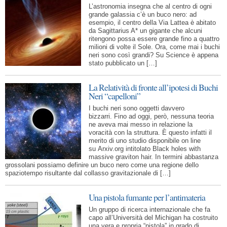
L’astronomia insegna che al centro di ogni
grande galassia c’è un buco nero: ad
esempio, il centro della Via Lattea è abitato
da Sagittarius A* un gigante che alcuni
ritengono possa essere grande fino a quattro
milioni di volte il Sole. Ora, come mai i buchi
neri sono così grandi? Su Science è appena
stato pubblicato un […]
La Relatività di fronte all’ipotesi di Buchi
Neri “capelloni”
I buchi neri sono oggetti davvero
bizzarri. Fino ad oggi, però, nessuna teoria
ne aveva mai messo in relazione la
voracità con la struttura. È questo infatti il
merito di uno studio disponibile on line
su Arxiv.org intitolato Black holes with
massive graviton hair. In termini abbastanza
grossolani possiamo definire un buco nero come una regione dello
spaziotempo risultante dal collasso gravitazionale di […]
Una pistola fumante per l’antimateria
Un gruppo di ricerca internazionale che fa
capo all’Università del Michigan ha costruito
una vera e propria “pistola” in grado di