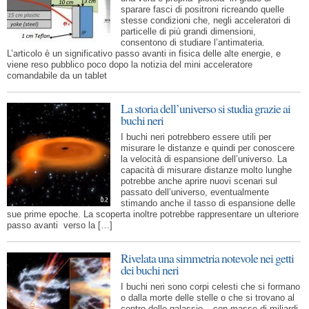
sparare fasci di positroni ricreando quelle
stesse condizioni che, negli acceleratori di
particelle di più grandi dimensioni,
consentono di studiare l’antimateria.
L’articolo è un significativo passo avanti in fisica delle alte energie, e
viene reso pubblico poco dopo la notizia del mini acceleratore
comandabile da un tablet
La storia dell’universo si studia grazie ai
buchi neri
I buchi neri potrebbero essere utili per
misurare le distanze e quindi per conoscere
la velocità di espansione dell’universo. La
capacità di misurare distanze molto lunghe
potrebbe anche aprire nuovi scenari sul
passato dell’universo, eventualmente
stimando anche il tasso di espansione delle
sue prime epoche. La scoperta inoltre potrebbe rappresentare un ulteriore
passo avanti verso la […]
Rivelata una simmetria notevole nei getti
dei buchi neri
I buchi neri sono corpi celesti che si formano
o dalla morte delle stelle o che si trovano al
centro delle galassie – con masse di miliardi