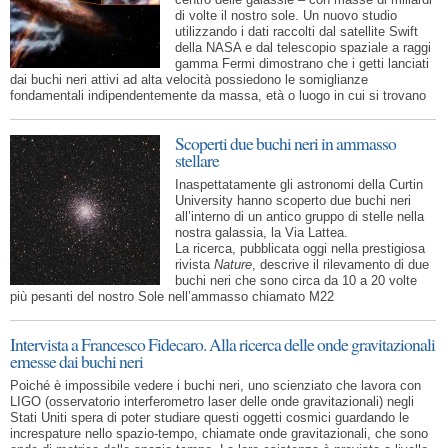
di volte il nostro sole. Un nuovo studio
utilizzando i dati raccolti dal satellite Swift
della NASA e dal telescopio spaziale a raggi
gamma Fermi dimostrano che i getti lanciati
dai buchi neri attivi ad alta velocità possiedono le somiglianze
fondamentali indipendentemente da massa, età o luogo in cui si trovano
Scoperti due buchi neri in ammasso
stellare
Inaspettatamente gli astronomi della Curtin
University hanno scoperto due buchi neri
all’interno di un antico gruppo di stelle nella
nostra galassia, la Via Lattea.
La ricerca, pubblicata oggi nella prestigiosa
rivista
Nature
, descrive il rilevamento di due
buchi neri che sono circa da 10 a 20 volte
più pesanti del nostro Sole nell’ammasso chiamato M22
Intervista a Francesco Fidecaro. Alla ricerca delle onde gravitazionali
emesse dai buchi neri
Poiché è impossibile vedere i buchi neri, uno scienziato che lavora con
LIGO (osservatorio interferometro laser delle onde gravitazionali) negli
Stati Uniti spera di poter studiare questi oggetti cosmici guardando le
increspature nello spazio-tempo, chiamate onde gravitazionali, che sono