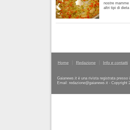
nostre mamme è 
altri tipi di dieta
Home
Redazione
Info e contatti
Gaianews.it è una rivista registrata presso 
Email: redazione@gaianews.it - Copyright 201