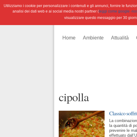
Utilizziamo i cookie per personalizzare i contenuti e gli annunci, fornire le funzioni
analisi dei dati web e ai social media nostri partner (
leggi come google -nostr
visualizzare questo messaggio per 30 giorn
Home
Ambiente
Attualità
cipolla
Classico soffri
La combinazione 
la quantità di p
prevenire le mal
effettuato dall’