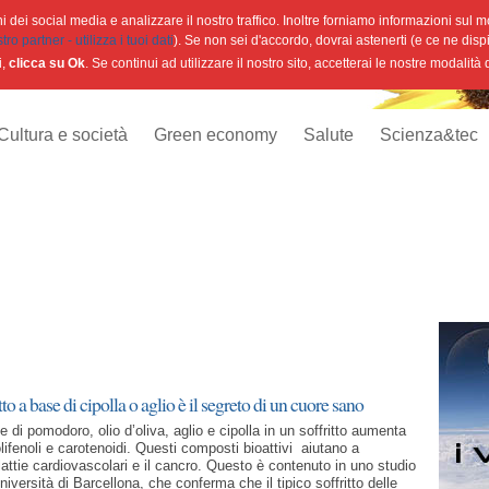
 dei social media e analizzare il nostro traffico. Inoltre forniamo informazioni sul mod
o partner - utilizza i tuoi dati
). Se non sei d'accordo, dovrai astenerti (e ce ne disp
i,
clicca su Ok
. Se continui ad utilizzare il nostro sito, accetterai le nostre modalità
Cultura e società
Green economy
Salute
Scienza&tec
tto a base di cipolla o aglio è il segreto di un cuore sano
di pomodoro, olio d’oliva, aglio e cipolla in un soffritto aumenta
olifenoli e carotenoidi. Questi composti bioattivi aiutano a
attie cardiovascolari e il cancro. Questo è contenuto in uno studio
Università di Barcellona, che conferma che il tipico soffritto delle