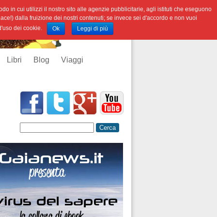
o in cui utilizzi il nostro sito alle agenzie pubblicitarie, agli istituti che eseguono
iace!) dalla fruizione dei nostri contenuti; se invece sei d'accordo e non vuoi
 d'uso dei cookie.
Ok
Leggi di più
Libri
Blog
Viaggi