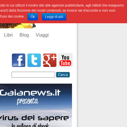
o in cui utilizzi il nostro sito alle agenzie pubblicitarie, agli istituti che eseguono
iace!) dalla fruizione dei nostri contenuti; se invece sei d'accordo e non vuoi
 d'uso dei cookie.
Ok
Leggi di più
Libri
Blog
Viaggi