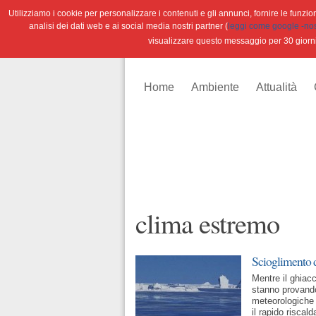
Utilizziamo i cookie per personalizzare i contenuti e gli annunci, fornire le funzioni
analisi dei dati web e ai social media nostri partner (
leggi come google -nostr
visualizzare questo messaggio per 30 giorn
Home
Ambiente
Attualità
clima estremo
Scioglimento de
Mentre il ghiac
stanno provando
meteorologiche 
il rapido riscal