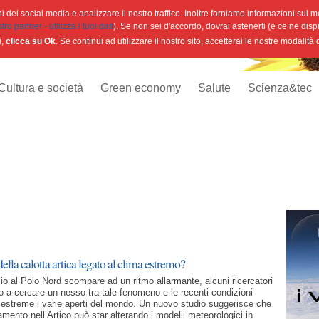
 dei social media e analizzare il nostro traffico. Inoltre forniamo informazioni sul mod
o partner - utilizza i tuoi dati
). Se non sei d'accordo, dovrai astenerti (e ce ne disp
i,
clicca su Ok
. Se continui ad utilizzare il nostro sito, accetterai le nostre modalità
Cultura e società
Green economy
Salute
Scienza&tec
lla calotta artica legato al clima estremo?
cio al Polo Nord scompare ad un ritmo allarmante, alcuni ricercatori
 a cercare un nesso tra tale fenomeno e le recenti condizioni
estreme i varie aperti del mondo. Un nuovo studio suggerisce che
damento nell’Artico può star alterando i modelli meteorologici in