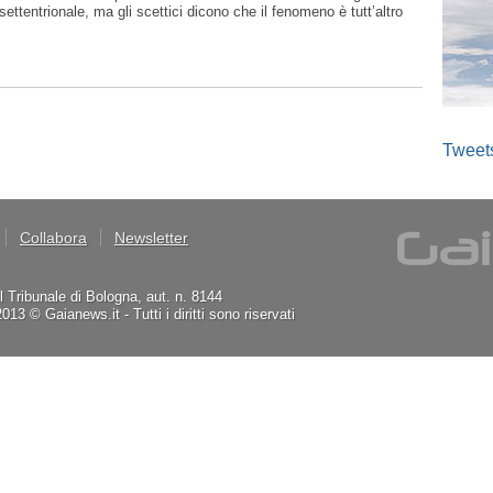
 settentrionale, ma gli scettici dicono che il fenomeno è tutt’altro
Tweet
Collabora
Newsletter
il Tribunale di Bologna, aut. n. 8144
3 © Gaianews.it - Tutti i diritti sono riservati