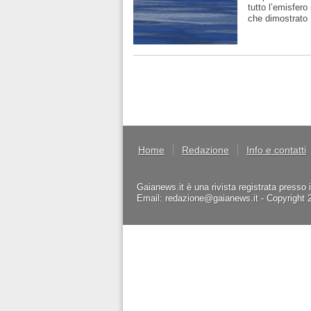
tutto l’emisfero
che dimostrato
Home
Redazione
Info e contatti
Gaianews.it è una rivista registrata presso 
Email: redazione@gaianews.it - Copyright 201