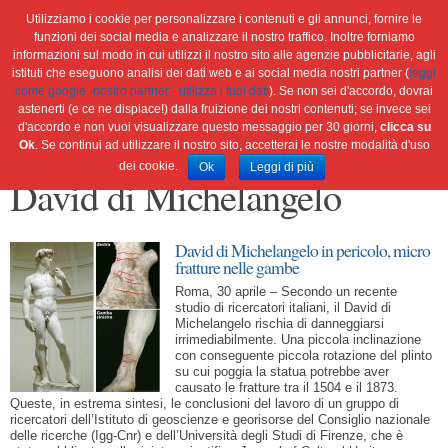
Utilizziamo i cookie per personalizzare i contenuti e gli annunci, fornire le
funzioni dei social media e analizzare il nostro traffico. Inoltre forniamo
informazioni sul modo in cui utilizzi il nostro sito alle agenzie pubblicitarie, agli
istituti che eseguono analisi dei dati web e ai social media nostri partner (
leggi
Home
Ambiente
Attualità
Cultura e società
come google -nostro partner - utilizza i tuoi dati
). Se non sei d'accordo, dovrai
Green economy
Salute
Scienza&tec
Libri
astenerti (e ce ne dispiace!) dalla fruizione dei nostri contenuti; se invece sei
d'accordo e non vuoi visualizzare questo messaggio per 30 giorni,
clicca su
Blog
Viaggi
Ok
. Se continui ad utilizzare il nostro sito, accetterai le nostre modalità d'uso
dei cookie.
Ok
Leggi di più
David di Michelangelo
David di Michelangelo in pericolo, micro
fratture nelle gambe
Roma, 30 aprile – Secondo un recente
studio di ricercatori italiani, il David di
Michelangelo rischia di danneggiarsi
irrimediabilmente. Una piccola inclinazione
con conseguente piccola rotazione del plinto
su cui poggia la statua potrebbe aver
causato le fratture tra il 1504 e il 1873.
Queste, in estrema sintesi, le conclusioni del lavoro di un gruppo di
ricercatori dell’Istituto di geoscienze e georisorse del Consiglio nazionale
delle ricerche (Igg-Cnr) e dell’Università degli Studi di Firenze, che è