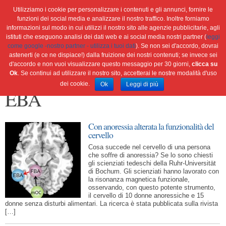
Utilizziamo i cookie per personalizzare i contenuti e gli annunci, fornire le
funzioni dei social media e analizzare il nostro traffico. Inoltre forniamo
informazioni sul modo in cui utilizzi il nostro sito alle agenzie pubblicitarie, agli
istituti che eseguono analisi dei dati web e ai social media nostri partner (
leggi
Home
Ambiente
Attualità
Cultura e società
come google -nostro partner - utilizza i tuoi dati
). Se non sei d'accordo, dovrai
Green economy
Salute
Scienza&tec
Libri
astenerti (e ce ne dispiace!) dalla fruizione dei nostri contenuti; se invece sei
d'accordo e non vuoi visualizzare questo messaggio per 30 giorni,
clicca su
Blog
Viaggi
Ok
. Se continui ad utilizzare il nostro sito, accetterai le nostre modalità d'uso
dei cookie.
Ok
Leggi di più
EBA
Con anoressia alterata la funzionalità del
cervello
Cosa succede nel cervello di una persona
che soffre di anoressia? Se lo sono chiesti
gli scienziati tedeschi della Ruhr-Universität
di Bochum. Gli scienziati hanno lavorato con
la risonanza magnetica funzionale,
osservando, con questo potente strumento,
il cervello di 10 donne anoressiche e 15
donne senza disturbi alimentari. La ricerca è stata pubblicata sulla rivista
[…]