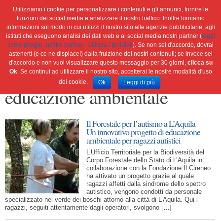
Utilizziamo i cookie per personalizzare i contenuti e gli annunci, fornire le
funzioni dei social media e analizzare il nostro traffico. Inoltre forniamo
informazioni sul modo in cui utilizzi il nostro sito alle agenzie pubblicitarie, agli
istituti che eseguono analisi dei dati web e ai social media nostri partner (
leggi
Home
Ambiente
Attualità
Cultura e società
come google -nostro partner - utilizza i tuoi dati
). Se non sei d'accordo, dovrai
Green economy
Salute
Scienza&tec
Libri
astenerti (e ce ne dispiace!) dalla fruizione dei nostri contenuti; se invece sei
d'accordo e non vuoi visualizzare questo messaggio per 30 giorni,
clicca su
Blog
Viaggi
Ok
. Se continui ad utilizzare il nostro sito, accetterai le nostre modalità d'uso
dei cookie.
Ok
Leggi di più
educazione ambientale
Il Forestale per l’autismo a L’Aquila
Un innovativo progetto di educazione
ambientale per ragazzi autistici
L’Ufficio Territoriale per la Biodiversità del
Corpo Forestale dello Stato di L’Aquila in
collaborazione con la Fondazione Il Cireneo
ha attivato un progetto grazie al quale
ragazzi affetti dalla sindrome dello spettro
autistico, vengono condotti da personale
specializzato nel verde dei boschi attorno alla città di L’Aquila. Qui i
ragazzi, seguiti attentamente dagli operatori, svolgono […]