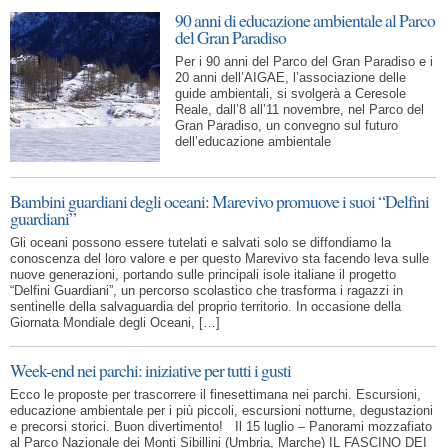
90 anni di educazione ambientale al Parco
del Gran Paradiso
Per i 90 anni del Parco del Gran Paradiso e i
20 anni dell’AIGAE, l’associazione delle
guide ambientali, si svolgerà a Ceresole
Reale, dall’8 all’11 novembre, nel Parco del
Gran Paradiso, un convegno sul futuro
dell’educazione ambientale
Bambini guardiani degli oceani: Marevivo promuove i suoi “Delfini
guardiani”
Gli oceani possono essere tutelati e salvati solo se diffondiamo la
conoscenza del loro valore e per questo Marevivo sta facendo leva sulle
nuove generazioni, portando sulle principali isole italiane il progetto
“Delfini Guardiani”, un percorso scolastico che trasforma i ragazzi in
sentinelle della salvaguardia del proprio territorio. In occasione della
Giornata Mondiale degli Oceani, […]
Week-end nei parchi: iniziative per tutti i gusti
Ecco le proposte per trascorrere il finesettimana nei parchi. Escursioni,
educazione ambientale per i più piccoli, escursioni notturne, degustazioni
e precorsi storici. Buon divertimento! Il 15 luglio – Panorami mozzafiato
al Parco Nazionale dei Monti Sibillini (Umbria, Marche) IL FASCINO DEI