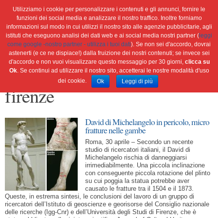
Utilizziamo i cookie per personalizzare i contenuti e gli annunci, fornire le
funzioni dei social media e analizzare il nostro traffico. Inoltre forniamo
informazioni sul modo in cui utilizzi il nostro sito alle agenzie pubblicitarie, agli
istituti che eseguono analisi dei dati web e ai social media nostri partner (
leggi
Home
Ambiente
Attualità
Cultura e società
come google -nostro partner - utilizza i tuoi dati
). Se non sei d'accordo, dovrai
Green economy
Salute
Scienza&tec
Libri
astenerti (e ce ne dispiace!) dalla fruizione dei nostri contenuti; se invece sei
d'accordo e non vuoi visualizzare questo messaggio per 30 giorni,
clicca su
Blog
Viaggi
Ok
. Se continui ad utilizzare il nostro sito, accetterai le nostre modalità d'uso
dei cookie.
Ok
Leggi di più
firenze
David di Michelangelo in pericolo, micro
fratture nelle gambe
Roma, 30 aprile – Secondo un recente
studio di ricercatori italiani, il David di
Michelangelo rischia di danneggiarsi
irrimediabilmente. Una piccola inclinazione
con conseguente piccola rotazione del plinto
su cui poggia la statua potrebbe aver
causato le fratture tra il 1504 e il 1873.
Queste, in estrema sintesi, le conclusioni del lavoro di un gruppo di
ricercatori dell’Istituto di geoscienze e georisorse del Consiglio nazionale
delle ricerche (Igg-Cnr) e dell’Università degli Studi di Firenze, che è