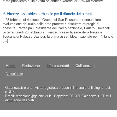
stato pubblicato sulla rivista scientifica
Journal of Cultural Heritage
A Firenze assemblea nazionale per il rilancio dei parchi
Il 28 febbraio si riunisce il Gruppo di San Rossore per denunciare la
svalutazione del ruolo delle aree protette e discutere strategie di
rinascita. Partecipa il presidente del Parco nazionale, Fausto Giovanelli
Si terrà lunedì 28 febbraio a Firenze, presso la sede della Regione
Toscana di Palazzo Bastogi, la prima assemblea nazionale per il “rilancio
[…]
Home
Redazione
Info e contatti
Collabora
Newsletter
Gaianews.it è una rivista registrata presso il Tribunale di Bologna, aut.
n. 8144
Email: redazione@gaianews.it - Copyright 2013 © Gaianews.it - Tutti i
diritti sono riservati