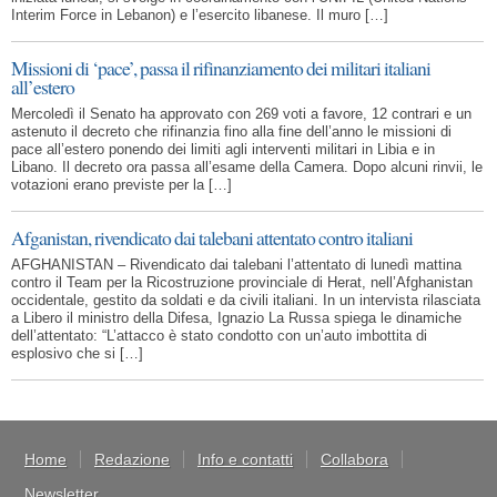
Interim Force in Lebanon) e l’esercito libanese. Il muro […]
Missioni di ‘pace’, passa il rifinanziamento dei militari italiani
all’estero
Mercoledì il Senato ha approvato con 269 voti a favore, 12 contrari e un
astenuto il decreto che rifinanzia fino alla fine dell’anno le missioni di
pace all’estero ponendo dei limiti agli interventi militari in Libia e in
Libano. Il decreto ora passa all’esame della Camera. Dopo alcuni rinvii, le
votazioni erano previste per la […]
Afganistan, rivendicato dai talebani attentato contro italiani
AFGHANISTAN – Rivendicato dai talebani l’attentato di lunedì mattina
contro il Team per la Ricostruzione provinciale di Herat, nell’Afghanistan
occidentale, gestito da soldati e da civili italiani. In un intervista rilasciata
a Libero il ministro della Difesa, Ignazio La Russa spiega le dinamiche
dell’attentato: “L’attacco è stato condotto con un’auto imbottita di
esplosivo che si […]
Home
Redazione
Info e contatti
Collabora
Newsletter