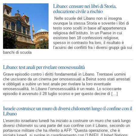
Libano: censure nei libri di Storia,
educazione civile a rischio
Nelle scuole del Libano non si insegna
ovunque la stessa Storia e sovente i libri di
testo sono scelti in base all’appartenenza
religiosa dell’istituto. In un Paese in cui
esistono ben 18 confessioni religiose,
spesso in contrasto fra loro, il risultato è
l’acuirsi dei conflitti fra i diversi gruppi già sui
banchi di scuola
Libano: test anali per rivelare omosessualità
Grave episodio contro i diritti fondamentali in Libano. Trentasei uomini
che uscivano da un cinema per omosessuali a Beirut sono stati arrestati
e obbligati a subire un test anale per rivelare la loro eventuale
omosessualità. In Libano l’omosessualità è un reato. Lo scioccante
episodio è avvenuto il 28 luglio scorso e per questo decine di […]
Israele costruisce un muro di diversi chilometri lungo il confine con il
Libano
L’esercito israeliano lunedi ha iniziato a costruire un muro che sarà lungo
diversi chilometri su una parte del suo confine con il Libano, secondo un
portavoce militare che ha riferito a AFP. “Questa operazione, che è
iniziata lunedi, si svolge in coordinamento con l’UNIFIL (United Nations