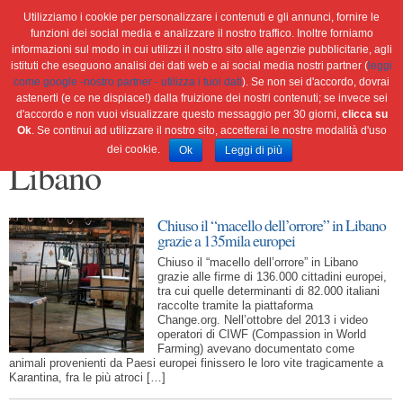
Utilizziamo i cookie per personalizzare i contenuti e gli annunci, fornire le
funzioni dei social media e analizzare il nostro traffico. Inoltre forniamo
informazioni sul modo in cui utilizzi il nostro sito alle agenzie pubblicitarie, agli
istituti che eseguono analisi dei dati web e ai social media nostri partner (
leggi
Home
Ambiente
Attualità
Cultura e società
come google -nostro partner - utilizza i tuoi dati
). Se non sei d'accordo, dovrai
Green economy
Salute
Scienza&tec
Libri
astenerti (e ce ne dispiace!) dalla fruizione dei nostri contenuti; se invece sei
d'accordo e non vuoi visualizzare questo messaggio per 30 giorni,
clicca su
Blog
Viaggi
Ok
. Se continui ad utilizzare il nostro sito, accetterai le nostre modalità d'uso
dei cookie.
Ok
Leggi di più
Libano
Chiuso il “macello dell’orrore” in Libano
grazie a 135mila europei
Chiuso il “macello dell’orrore” in Libano
grazie alle firme di 136.000 cittadini europei,
tra cui quelle determinanti di 82.000 italiani
raccolte tramite la piattaforma
Change.org. Nell’ottobre del 2013 i video
operatori di CIWF (Compassion in World
Farming) avevano documentato come
animali provenienti da Paesi europei finissero le loro vite tragicamente a
Karantina, fra le più atroci […]