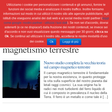
Utilizziamo i cookie per personalizzare i contenuti e gli annunci, fornire le
funzioni dei social media e analizzare il nostro traffico. Inoltre forniamo
informazioni sul modo in cui utilizzi il nostro sito alle agenzie pubblicitarie, agli
istituti che eseguono analisi dei dati web e ai social media nostri partner (
leggi
Home
Ambiente
Attualità
Cultura e società
come google -nostro partner - utilizza i tuoi dati
). Se non sei d'accordo, dovrai
Green economy
Salute
Scienza&tec
Libri
astenerti (e ce ne dispiace!) dalla fruizione dei nostri contenuti; se invece sei
d'accordo e non vuoi visualizzare questo messaggio per 30 giorni,
clicca su
Blog
Viaggi
Ok
. Se continui ad utilizzare il nostro sito, accetterai le nostre modalità d'uso
dei cookie.
Ok
Leggi di più
magnetismo terrestre
Nuovo studio completa la vecchia teoria
sul campo magnetico terrestre
Il campo magnetico terrestre è fondamentale
per la nostra esistenza, in quanto protegge
la vita sulla superficie del nostro pianeta dai
letali raggi cosmici. La sua origine ha le
radici nei moti turbolenti del ferro liquido di
cui è composto in prevalenza il nucleo della
Terra. Il ferro è un metallo e come tale è […]