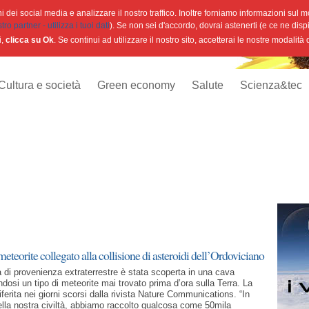
 dei social media e analizzare il nostro traffico. Inoltre forniamo informazioni sul mod
o partner - utilizza i tuoi dati
). Se non sei d'accordo, dovrai astenerti (e ce ne disp
i,
clicca su Ok
. Se continui ad utilizzare il nostro sito, accetterai le nostre modalità
Cultura e società
Green economy
Salute
Scienza&tec
eteorite collegato alla collisione di asteroidi dell’Ordoviciano
a di provenienza extraterrestre è stata scoperta in una cava
dosi un tipo di meteorite mai trovato prima d’ora sulla Terra. La
riferita nei giorni scorsi dalla rivista Nature Communications. “In
della nostra civiltà, abbiamo raccolto qualcosa come 50mila