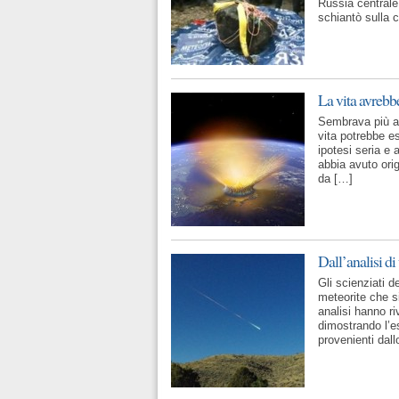
Russia centrale.
schiantò sulla c
La vita avrebb
Sembrava più at
vita potrebbe es
ipotesi seria e 
abbia avuto ori
da […]
Dall’analisi di
Gli scienziati d
meteorite che si
analisi hanno ri
dimostrando l’e
provenienti dal