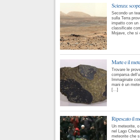
Scienza: scope
Secondo un team 
sulla Terra pro
impatto con un a
classificate co
Mojave, che si 
Marte e il mete
Trovare le prove
comparsa dell’u
Immaginate cosa
mani è un meteor
[…]
Ripescato il m
Un meteorite, o
nel Lago Chebar
meteorite che si