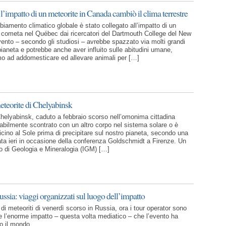
 l’impatto di un meteorite in Canada cambiò il clima terrestre
iamento climatico globale è stato collegato all’impatto di un
 cometa nel Québec dai ricercatori del Dartmouth College del New
ento – secondo gli studiosi – avrebbe spazzato via molti grandi
ianeta e potrebbe anche aver influito sulle abitudini umane,
o ad addomesticare ed allevare animali per […]
meteorite di Chelyabinsk
 Chelyabinsk, caduto a febbraio scorso nell’omonima cittadina
babilmente scontrato con un altro corpo nel sistema solare o è
icino al Sole prima di precipitare sul nostro pianeta, secondo una
ata ieri in occasione della conferenza Goldschmidt a Firenze. Un
uto di Geologia e Mineralogia (IGM) […]
ussia: viaggi organizzati sul luogo dell’impatto
di meteoriti di venerdì scorso in Russia, ora i tour operator sono
are l’enorme impatto – questa volta mediatico – che l’evento ha
to il mondo