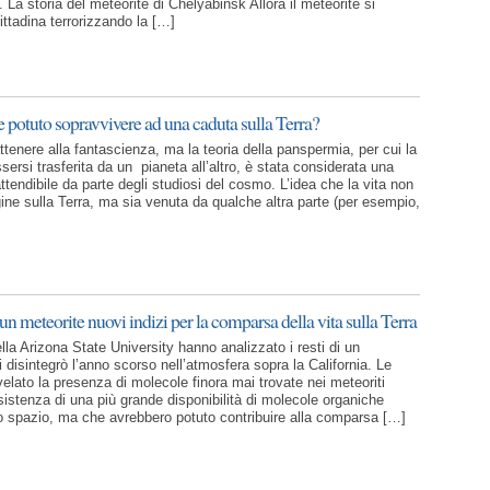
 La storia del meteorite di Chelyabinsk Allora il meteorite si
ittadina terrorizzando la […]
e potuto sopravvivere ad una caduta sulla Terra?
tenere alla fantascienza, ma la teoria della panspermia, per cui la
sersi trasferita da un pianeta all’altro, è stata considerata una
attendibile da parte degli studiosi del cosmo. L’idea che la vita non
gine sulla Terra, ma sia venuta da qualche altra parte (per esempio,
 un meteorite nuovi indizi per la comparsa della vita sulla Terra
ella Arizona State University hanno analizzato i resti di un
 disintegrò l’anno scorso nell’atmosfera sopra la California. Le
velato la presenza di molecole finora mai trovate nei meteoriti
sistenza di una più grande disponibilità di molecole organiche
lo spazio, ma che avrebbero potuto contribuire alla comparsa […]