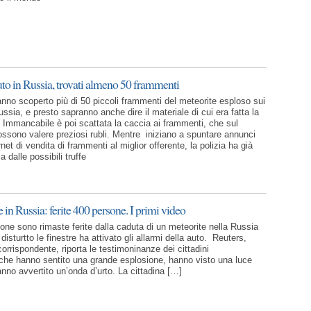
to in Russia, trovati almeno 50 frammenti
hanno scoperto più di 50 piccoli frammenti del meteorite esploso sui
ussia, e presto sapranno anche dire il materiale di cui era fatta la
. Immancabile è poi scattata la caccia ai frammenti, che sul
ssono valere preziosi rubli. Mentre iniziano a spuntare annunci
net di vendita di frammenti al miglior offerente, la polizia ha già
 dalle possibili truffe
 in Russia: ferite 400 persone. I primi video
one sono rimaste ferite dalla caduta di un meteorite nella Russia
disturtto le finestre ha attivato gli allarmi della auto. Reuters,
orrispondente, riporta le testimoninanze dei cittadini
che hanno sentito una grande esplosione, hanno visto una luce
anno avvertito un’onda d’urto. La cittadina […]