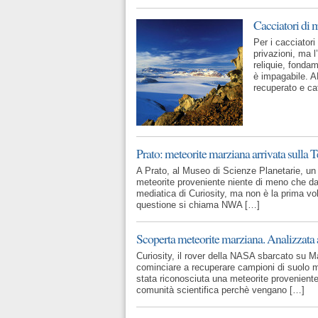
Cacciatori di m
Per i cacciatori 
privazioni, ma l
reliquie, fonda
è impagabile. 
recuperato e cat
Prato: meteorite marziana arrivata sulla 
A Prato, al Museo di Scienze Planetarie, un 
meteorite proveniente niente di meno che da 
mediatica di Curiosity, ma non è la prima vol
questione si chiama NWA […]
Scoperta meteorite marziana. Analizzata 
Curiosity, il rover della NASA sbarcato su Ma
cominciare a recuperare campioni di suolo m
stata riconosciuta una meteorite proveniente
comunità scientifica perchè vengano […]