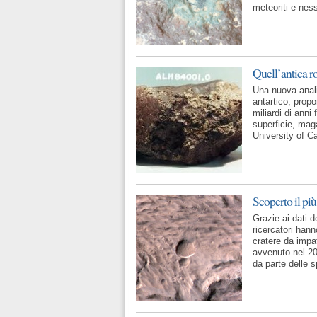
meteoriti e nes
Quell’antica r
Una nuova anali
antartico, propo
miliardi di anni
superficie, maga
University of C
Scoperto il pi
Grazie ai dati 
ricercatori han
cratere da impat
avvenuto nel 20
da parte delle 