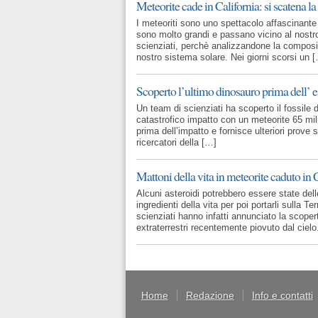
Meteorite cade in California: si scatena la
I meteoriti sono uno spettacolo affascinant
sono molto grandi e passano vicino al nostr
scienziati, perchè analizzandone la composiz
nostro sistema solare. Nei giorni scorsi un 
Scoperto l’ultimo dinosauro prima dell’ e
Un team di scienziati ha scoperto il fossile d
catastrofico impatto con un meteorite 65 mili
prima dell’impatto e fornisce ulteriori prove s
ricercatori della […]
Mattoni della vita in meteorite caduto in
Alcuni asteroidi potrebbero essere state dell
ingredienti della vita per poi portarli sulla Ter
scienziati hanno infatti annunciato la scopert
extraterrestri recentemente piovuto dal ciel
Home
Redazione
Info e contatti