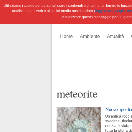
Utilizziamo i cookie per personalizzare i contenuti e gli annunci, fornire le funzioni
analisi dei dati web e ai social media nostri partner (
leggi come google -nostr
visualizzare questo messaggio per 30 giorn
Home
Ambiente
Attualità
meteorite
Nuovo tipo di m
Un’antica rocci
svedese, rivelan
notizia è stata 
tutta la storia 