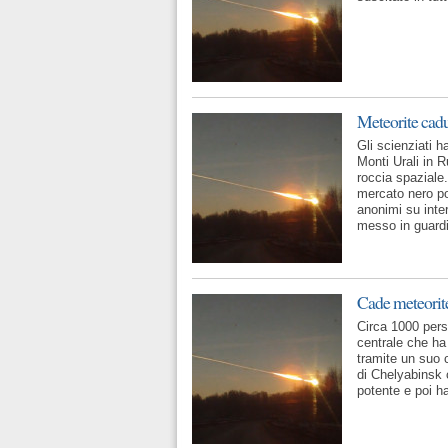
Meteorite cadu
Gli scienziati 
Monti Urali in R
roccia spaziale
mercato nero po
anonimi su inter
messo in guardia
Cade meteorite
Circa 1000 pers
centrale che ha 
tramite un suo c
di Chelyabinsk 
potente e poi h