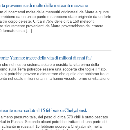
rta provenienza di molte delle meteoriti marziane
di ricercatori molte delle meteoriti originatesi da Marte e giunte
verrebbero da un unico punto e sarebbero state originate da un forte
ltro corpo celeste. Circa il 75% delle circa 150 meteoriti
me sicuramente provenienti da Marte proverrebbero dal cratere
è formato circa […]
orite Yamato: tracce della vita di milioni di anni fa?
 che nel nostro sistema solare è esistita la vita prima della
omo sulla Terra potrebbe essere una scoperta che toglie il fiato.
 si potrebbe provare a dimostrare che quello che abbiamo fra le
ite nel quale milioni di anni fa hanno vissuto forme di vita aliene.
eteorite russo caduto il 15 febbraio a Chelyabinsk
 almeno presunto tale, del peso di circa 570 chili è stato pescato
kul in Russia. Secondo alcuni potrebbe trattarsi di una parte del
 schiantò in russia il 15 febbraio scorso a Chelyabinsk, nella