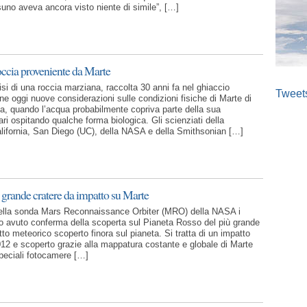
suno aveva ancora visto niente di simile”, […]
occia proveniente da Marte
si di una roccia marziana, raccolta 30 anni fa nel ghiaccio
Tweet
ne oggi nuove considerazioni sulle condizioni fisiche di Marte di
 fa, quando l’acqua probabilmente copriva parte della sua
ri ospitando qualche forma biologica. Gli scienziati della
alifornia, San Diego (UC), della NASA e della Smithsonian […]
ù grande cratere da impatto su Marte
della sonda Mars Reconnaissance Orbiter (MRO) della NASA i
no avuto conferma della scoperta sul Pianeta Rosso del più grande
to meteorico scoperto finora sul pianeta. Si tratta di un impatto
12 e scoperto grazie alla mappatura costante e globale di Marte
speciali fotocamere […]