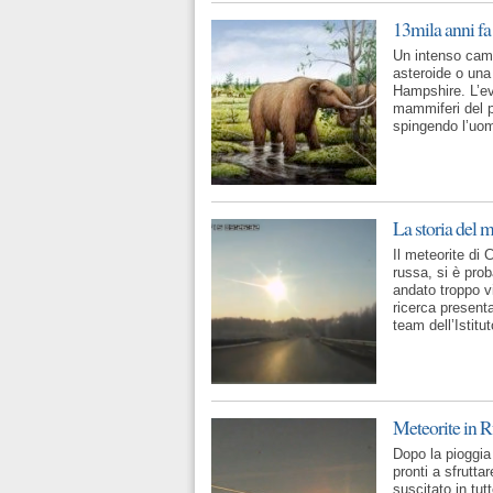
13mila anni fa
Un intenso camb
asteroide o una
Hampshire. L’ev
mammiferi del p
spingendo l’uom
La storia del 
Il meteorite di
russa, si è pro
andato troppo v
ricerca present
team dell’Istit
Meteorite in R
Dopo la pioggia 
pronti a sfrutt
suscitato in tut