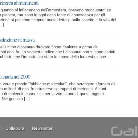
 ricerca ai frammenti
e quando si infiammano nell’atmosfera, possono proccuparci se
o pianeta, ma sono in ogni caso fonte di conoscenza per gli
ione si possono scoprire nuovi dettagli sulla nascita e la vita del
[…]
stinzione di massa
ell’ultimo dinosauro ritrovato finora risalente a prima del
oni anni fa. La scoperta indica che i dinosauri non si sono estinti
ul fatto che l’impatto sia stato la causa della loro estinzione. I
 Canada nel 2000
e vere e proprie “fabbriche molecolari”, che avrebbero sfornato gli
ra miliardi di anni fa attraverso gli impatti di meteoriti. Alcuni
a di molecole essenziali per la vita in uno di questi oggetti
o. Nel gennaio […]
Collabora
Newsletter