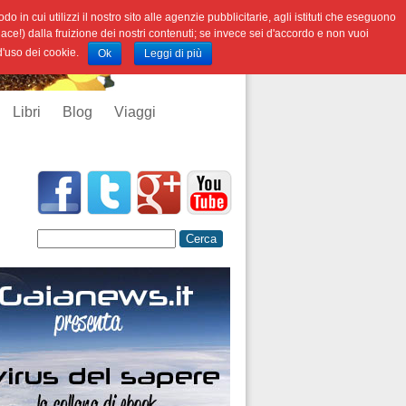
o in cui utilizzi il nostro sito alle agenzie pubblicitarie, agli istituti che eseguono
iace!) dalla fruizione dei nostri contenuti; se invece sei d'accordo e non vuoi
 d'uso dei cookie.
Ok
Leggi di più
Libri
Blog
Viaggi