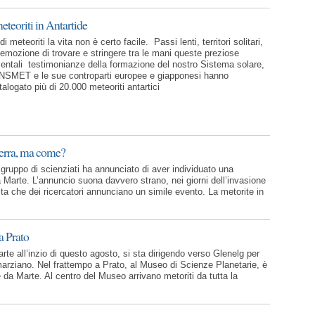
eteoriti in Antartide
di meteoriti la vita non è certo facile. Passi lenti, territori solitari,
’emozione di trovare e stringere tra le mani queste preziose
mentali testimonianze della formazione del nostro Sistema solare,
ANSMET e le sue controparti europee e giapponesi hanno
alogato più di 20.000 meteoriti antartici
Terra, ma come?
gruppo di scienziati ha annunciato di aver individuato una
Marte. L’annuncio suona davvero strano, nei giorni dell’invasione
ta che dei ricercatori annunciano un simile evento. La metorite in
a Prato
rte all’inzio di questo agosto, si sta dirigendo verso Glenelg per
arziano. Nel frattempo a Prato, al Museo di Scienze Planetarie, è
 da Marte. Al centro del Museo arrivano metoriti da tutta la