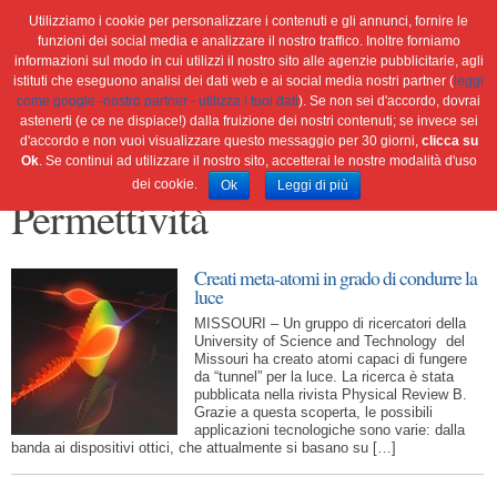
Utilizziamo i cookie per personalizzare i contenuti e gli annunci, fornire le
funzioni dei social media e analizzare il nostro traffico. Inoltre forniamo
informazioni sul modo in cui utilizzi il nostro sito alle agenzie pubblicitarie, agli
istituti che eseguono analisi dei dati web e ai social media nostri partner (
leggi
Home
Ambiente
Attualità
Cultura e società
come google -nostro partner - utilizza i tuoi dati
). Se non sei d'accordo, dovrai
Green economy
Salute
Scienza&tec
Libri
astenerti (e ce ne dispiace!) dalla fruizione dei nostri contenuti; se invece sei
d'accordo e non vuoi visualizzare questo messaggio per 30 giorni,
clicca su
Blog
Viaggi
Ok
. Se continui ad utilizzare il nostro sito, accetterai le nostre modalità d'uso
dei cookie.
Ok
Leggi di più
Permettività
Creati meta-atomi in grado di condurre la
luce
MISSOURI – Un gruppo di ricercatori della
University of Science and Technology del
Missouri ha creato atomi capaci di fungere
da “tunnel” per la luce. La ricerca è stata
pubblicata nella rivista Physical Review B.
Grazie a questa scoperta, le possibili
applicazioni tecnologiche sono varie: dalla
banda ai dispositivi ottici, che attualmente si basano su […]