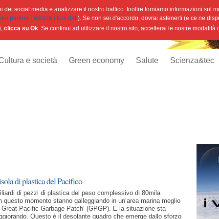
 dei social media e analizzare il nostro traffico. Inoltre forniamo informazioni sul mod
o partner - utilizza i tuoi dati
). Se non sei d'accordo, dovrai astenerti (e ce ne disp
i,
clicca su Ok
. Se continui ad utilizzare il nostro sito, accetterai le nostre modalità
Cultura e società
Green economy
Salute
Scienza&tec
sola di plastica del Pacifico
liardi di pezzi di plastica del peso complessivo di 80mila
in questo momento stanno galleggiando in un’area marina meglio
Great Pacific Garbage Patch’ (GPGP). E la situazione sta
giorando. Questo è il desolante quadro che emerge dallo sforzo