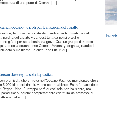
mappatura di una parte di Oceano […]
ica nell’oceano: veicoli per le infezioni del corallo
coralline, le minacce portate dai cambiamenti climatici e dallo
Tweet
 perdita della parte viva, costituita da polipi e alghe
 sono già di per sè abbastanza gravi. Ora, un gruppo di ricerca
guidato dalla statunitense Cornell University, segnala, tramite il
blicato sulla rivista Science, che i rifiuti di […]
derson dove regna solo la plastica
son è un’isola che si trova nell’Oceano Pacifico meridionale che si
a a 5.000 kilometri dal più vicino centro abitato. Essa fa parte delle
del Regno Unito. Purtroppo però quest’isola non ha niente, ma
di paradisiaco, perché completamente costituita da ammassi di
fatti una delle […]