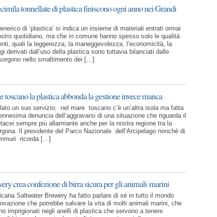
ecimila tonnellate di plastica finiscono ogni anno nei Grandi
enerico di ‘plastica’ si indica un insieme di materiali entrati ormai
stro quotidiano, ma che in comune hanno spesso solo le qualità
enti, quali la leggerezza, la maneggevolezza, l’economicità, la
gi derivati dall’uso della plastica sono tuttavia bilanciati dalle
insorgono nello smaltimento dei […]
 toscano la plastica abbonda la gestione invece manca
tolato un suo servizio; nel mare toscano c’è un’altra isola ma fatta
l’ennesima denuncia dell’aggravarsi di una situazione che riguarda il
etacei sempre più allarmante anche per la nostra regione tra la
rgona. Il presidente del Parco Nazionale dell’Arcipelago nonchè di
mmuri ricorda […]
ery crea confezione di birra sicura per gli animali marini
icana Saltwater Brewery ha fatto parlare di sé in tutto il mondo
ovazione che potrebbe salvare la vita di molti animali marini, che
o imprigionati negli anelli di plastica che servono a tenere