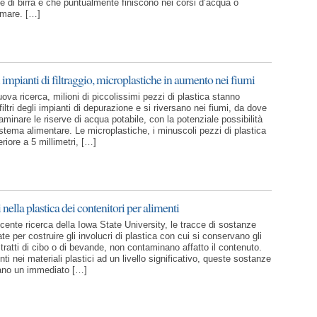
ne di birra e che puntualmente finiscono nei corsi d’acqua o
 mare. […]
 impianti di filtraggio, microplastiche in aumento nei fiumi
va ricerca, milioni di piccolissimi pezzi di plastica stanno
filtri degli impianti di depurazione e si riversano nei fiumi, da dove
minare le riserve di acqua potabile, con la potenziale possibilità
istema alimentare. Le microplastiche, i minuscoli pezzi di plastica
eriore a 5 millimetri, […]
 nella plastica dei contenitori per alimenti
ente ricerca della Iowa State University, le tracce di sostanze
ate per costruire gli involucri di plastica con cui si conservano gli
 tratti di cibo o di bevande, non contaminano affatto il contenuto.
i nei materiali plastici ad un livello significativo, queste sostanze
ano un immediato […]