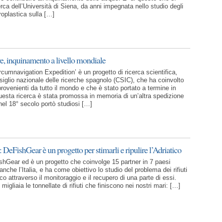
rca dell’Università di Siena, da anni impegnata nello studio degli
croplastica sulla […]
re, inquinamento a livello mondiale
rcumnavigation Expedition’ è un progetto di ricerca scientifica,
siglio nazionale delle ricerche spagnolo (CSIC), che ha coinvolto
provenienti da tutto il mondo e che è stato portato a termine in
Questa ricerca è stata promossa in memoria di un’altra spedizione
nel 18° secolo portò studiosi […]
: DeFishGear è un progetto per stimarli e ripulire l’Adriatico
hGear ed è un progetto che coinvolge 15 partner in 7 paesi
 anche l’Italia, e ha come obiettivo lo studio del problema dei rifiuti
co attraverso il monitoraggio e il recupero di una parte di essi.
igliaia le tonnellate di rifiuti che finiscono nei nostri mari: […]