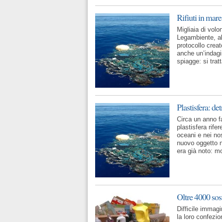
Rifiuti in mare
Migliaia di volon
Legambiente, al 
protocollo crea
anche un’indagin
spiagge: si trat
Plastisfera: de
Circa un anno fa
plastisfera rife
oceani e nei no
nuovo oggetto n
era già noto: m
Oltre 4000 sos
Difficile immag
la loro confezio