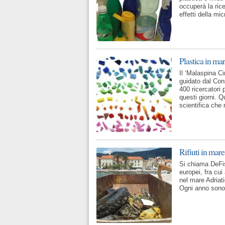
occuperà la rice
effetti della mi
Plastica in ma
Il ‘Malaspina Ci
guidato dal Con
400 ricercatori 
questi giorni. 
scientifica che 
Rifiuti in mare
Si chiama DeFis
europei, fra cui
nel mare Adriati
Ogni anno sono m