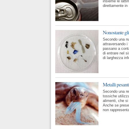
insieme le latti
direttamente in
Nonostante gli
Secondo una nuo
attraversando i 
passano a conta
di entrare nel s
di larghezza inf
Metalli pesanti
Secondo una rec
tossiche utilizz
alimenti, che si
Anche se present
non rappresent