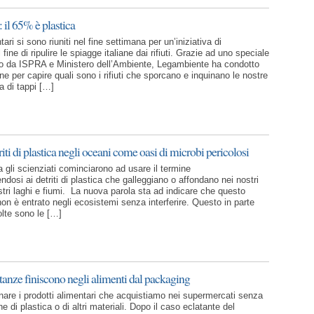
: il 65% è plastica
tari si sono riuniti nel fine settimana per un’iniziativa di
fine di ripulire le spiagge italiane dai rifiuti. Grazie ad uno speciale
to da ISPRA e Ministero dell’Ambiente, Legambiente ha condotto
e per capire quali sono i rifiuti che sporcano e inquinano le nostre
ta di tappi […]
triti di plastica negli oceani come oasi di microbi pericolosi
 gli scienziati cominciarono ad usare il termine
rendosi ai detriti di plastica che galleggiano o affondano nei nostri
stri laghi e fiumi. La nuova parola sta ad indicare che questo
on è entrato negli ecosistemi senza interferire. Questo in parte
olte sono le […]
tanze finiscono negli alimenti dal packaging
inare i prodotti alimentari che acquistiamo nei supermercati senza
ne di plastica o di altri materiali. Dopo il caso eclatante del