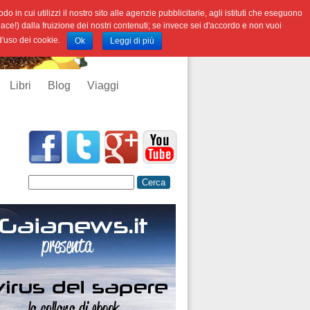
o in cui utilizzi il nostro sito alle agenzie pubblicitarie, agli istituti che eseguono
iace!) dalla fruizione dei nostri contenuti; se invece sei d'accordo e non vuoi
 d'uso dei cookie.
Ok
Leggi di più
Libri
Blog
Viaggi