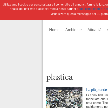
Utilizziamo i cookie per personalizzare i contenuti e gli annunci, fornire le funzioni
analisi dei dati web e ai social media nostri partner (
leggi come google -nostr
visualizzare questo messaggio per 30 giorn
Home
Ambiente
Attualità
plastica
La più grande i
Ci sono 1800 mi
tonnellate che 
nota come ‘The 
rapidamente peg