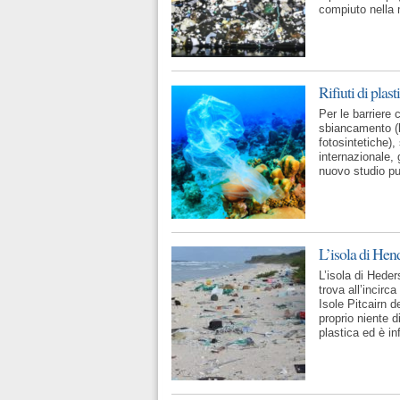
compiuto nella 
Rifiuti di plast
Per le barriere 
sbiancamento (la
fotosintetiche),
internazionale, 
nuovo studio pub
L’isola di Hen
L’isola di Heder
trova all’incirc
Isole Pitcairn 
proprio niente 
plastica ed è in