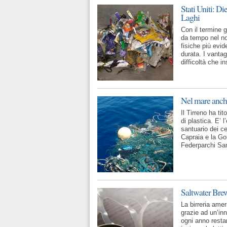
Stati Uniti: Di
Laghi
Con il termine g
da tempo nel no
fisiche più evid
durata. I vantag
difficoltà che 
Nel mare anche
Il Tirreno ha ti
di plastica. E’ 
santuario dei c
Capraia e la Go
Federparchi Sa
Saltwater Brew
La birreria amer
grazie ad un’inn
ogni anno restan