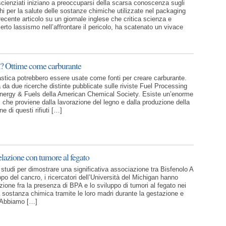
 scienziati iniziano a preoccuparsi della scarsa conoscenza sugli
schi per la salute delle sostanze chimiche utilizzate nel packaging
ecente articolo su un giornale inglese che critica scienza e
certo lassismo nell’affrontare il pericolo, ha scatenato un vivace
ta? Ottime come carburante
lastica potrebbero essere usate come fonti per creare carburante.
a da due ricerche distinte pubblicate sulle riviste Fuel Processing
nergy & Fuels della American Chemical Society. Esiste un’enorme
uti che proviene dalla lavorazione del legno e dalla produzione della
e di questi rifiuti […]
elazione con tumore al fegato
 studi per dimostrare una significativa associazione tra Bisfenolo A
po del cancro, i ricercatori dell’Università del Michigan hanno
zione fra la presenza di BPA e lo sviluppo di tumori al fegato nei
a sostanza chimica tramite le loro madri durante la gestazione e
 “Abbiamo […]