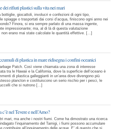
dei rifiuti plastici sulla vita nei mari
ra bottiglie, giocattoli, involucri e confezioni di ogni tipo,
e spiagge o trasportati dai corsi d’acqua, finiscono ogni anno nei
l mondo? Finora, si era sempre parlato di una massa ingente,
nte impressionante; ma, al di là di questa valutazione
 non erano mai state calcolate le quantità effettive. […]
cumuli di plastica in mare ridisegna i confini oceanici
arbage Patch. Così viene chiamata una zona di interesse
ata tra le Hawaii e la California, dove la superficie dell’oceano è
mmenti di plastica galleggianti in un’area dove divengono più
tesso plancton e costituiscono un serio rischio per i pesci, le
 uccelli che si nutrono […]
a c’è nel Tevere e nell’Arno?
stri mari, ma anche i nostri fiumi. Come ha dimostrato una ricerca
indagato l’inquinamento del Tamigi, i fiumi possono accumulare
ti e contribuire all’inquinamento delle acque. E’ di questo che si