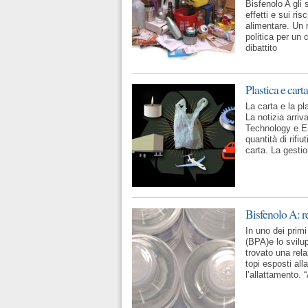
Bisfenolo A gli
effetti e sui ri
alimentare. Un r
politica per un 
dibattito
Plastica e car
La carta e la p
La notizia arriv
Technology e E
quantità di rifi
carta. La gestion
Bisfenolo A: r
In uno dei primi
(BPA)e lo svilup
trovato una rela
topi esposti all
l’allattamento.