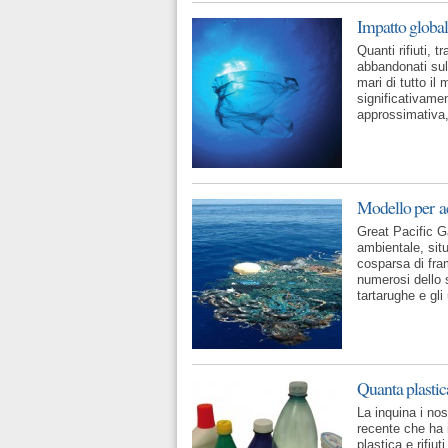
Impatto globale 
Quanti rifiuti, t
abbandonati sull
mari di tutto i
significativame
approssimativa,
Modello per ac
Great Pacific G
ambientale, situ
cosparsa di fra
numerosi dello s
tartarughe e gli
Quanta plastic
La inquina i no
recente che ha 
plastica e rifiu