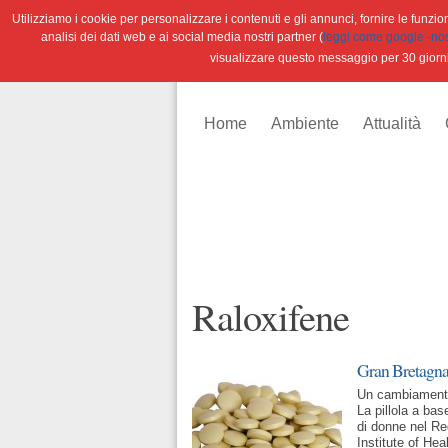
Utilizziamo i cookie per personalizzare i contenuti e gli annunci, fornire le funzioni
analisi dei dati web e ai social media nostri partner (
leggi come google -nostr
visualizzare questo messaggio per 30 giorn
Home
Ambiente
Attualità
Raloxifene
Gran Bretagna: 
Un cambiamento
La pillola a bas
di donne nel Re
Institute of He