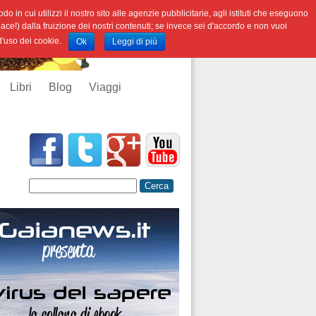
o in cui utilizzi il nostro sito alle agenzie pubblicitarie, agli istituti che eseguono
iace!) dalla fruizione dei nostri contenuti; se invece sei d'accordo e non vuoi
 d'uso dei cookie.
Ok
Leggi di più
Libri
Blog
Viaggi