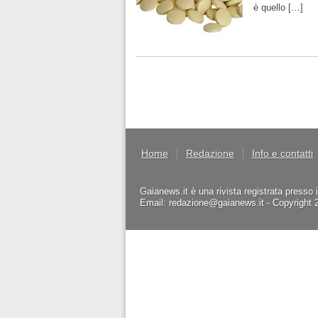
è quello […]
Home
Redazione
Info e contatti
Gaianews.it è una rivista registrata presso 
Email: redazione@gaianews.it - Copyright 201