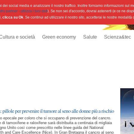
 dei social media e analizzare il nostro traffico. Inoltre forniamo informazioni sul mod
o partner - utilizza i tuoi dati
). Se non sei d'accordo, dovrai astenerti (e ce ne disp
i,
clicca su Ok
. Se continui ad utilizzare il nostro sito, accetterai le nostre modalità
Cultura e società
Green economy
Salute
Scienza&tec
pillole per prevenire il tumore al seno alle donne più a rischio
 epocale per coloro che si occupano di prevenzione del cancro.
e di tamoxifene e raloxifene sarà distribuita a centinaia di migliaia
gno Unito così come prescritto nelle linee guida del National
alth and Care Excellence (Nice). In Gran Bretagna il cancro al seno