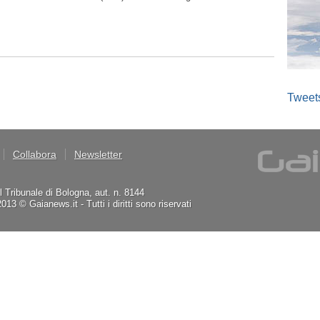
Tweet
Collabora
Newsletter
il Tribunale di Bologna, aut. n. 8144
3 © Gaianews.it - Tutti i diritti sono riservati