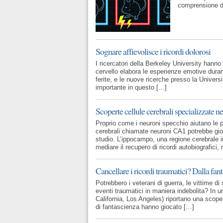
comprensione d
Sognare affievolisce i ricordi dolorosi
I ricercatori della Berkeley University hann
cervello elabora le esperienze emotive dura
ferite, e le nuove ricerche presso la Univers
importante in questo […]
Scoperte cellule cerebrali specializzate ne
Proprio come i neuroni specchio aiutano le per
cerebrali chiamate neuroni CA1 potrebbe gi
studio. L’ippocampo, una regione cerebrale 
mediare il recupero di ricordi autobiografici
Cancellare i ricordi traumatici? Dalla fant
Potrebbero i veterani di guerra, le vittime di 
eventi traumatici in maniera indebolita? In u
California, Los Angeles) riportano una scopert
di fantascienza hanno giocato […]