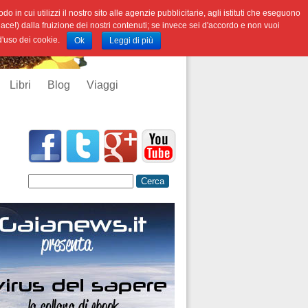
o in cui utilizzi il nostro sito alle agenzie pubblicitarie, agli istituti che eseguono
iace!) dalla fruizione dei nostri contenuti; se invece sei d'accordo e non vuoi
 d'uso dei cookie.
Ok
Leggi di più
Libri
Blog
Viaggi