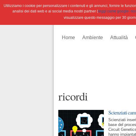
Utilizziamo i cookie per personalizzare i contenuti e gli annunci, fornire le funzioni
analisi dei dati web e ai social media nostri partner (
leggi come google -nostr
visualizzare questo messaggio per 30 giorn
Home
Ambiente
Attualità
ricordi
Scienziati camb
Scienziati inser
base del proce
Circuit Genetic
hanno impiantato