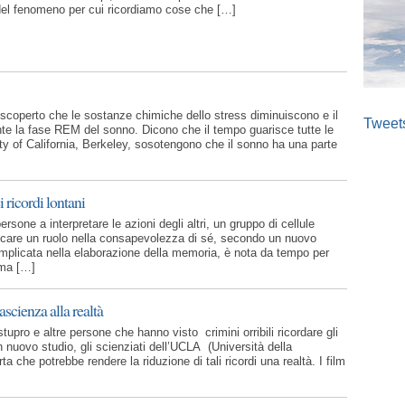
el fenomeno per cui ricordiamo cose che […]
o scoperto che le sostanze chimiche dello stress diminuiscono e il
Tweet
nte la fase REM del sonno. Dicono che il tempo guarisce tutte le
ity of California, Berkeley, sosotengono che il sonno ha una parte
i ricordi lontani
sone a interpretare le azioni degli altri, un gruppo di cellule
ocare un ruolo nella consapevolezza di sé, secondo un nuovo
implicata nella elaborazione della memoria, è nota da tempo per
, ma […]
ascienza alla realtà
stupro e altre persone che hanno visto crimini orribili ricordare gli
n nuovo studio, gli scienziati dell’UCLA (Università della
a che potrebbe rendere la riduzione di tali ricordi una realtà. I film