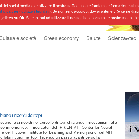
 dei social media e analizzare il nostro traffico. Inoltre forniamo informazioni sul mod
o partner - utilizza i tuoi dati
). Se non sei d'accordo, dovrai astenerti (e ce ne disp
i,
clicca su Ok
. Se continui ad utilizzare il nostro sito, accetterai le nostre modalità
Cultura e società
Green economy
Salute
Scienza&tec
iano i ricordi dei topi
iscono falsi ricordi nel cervello di topi chiarendo i meccanismi alla
sso mnemonico. I ricercatori del RIKEN-MIT Center for Neural
s e del Picower Institute for Learning and Memorysono del MIT
 falsi ricordi nei topi, facendo un passo avanti verso la