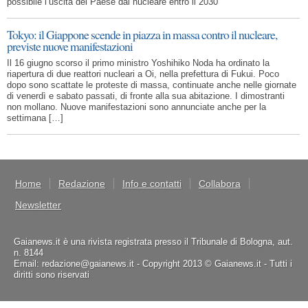
possibile l’uscita del Paese dal nucleare entro il 2030”
Tokyo: il Giappone scende in piazza in massa contro il nucleare,
previste nuove manifestazioni
Il 16 giugno scorso il primo ministro Yoshihiko Noda ha ordinato la
riapertura di due reattori nucleari a Oi, nella prefettura di Fukui. Poco
dopo sono scattate le proteste di massa, continuate anche nelle giornate
di venerdì e sabato passati, di fronte alla sua abitazione. I dimostranti
non mollano. Nuove manifestazioni sono annunciate anche per la
settimana […]
Home
Redazione
Info e contatti
Collabora
Newsletter
Gaianews.it è una rivista registrata presso il Tribunale di Bologna, aut.
n. 8144
Email: redazione@gaianews.it - Copyright 2013 © Gaianews.it - Tutti i
diritti sono riservati