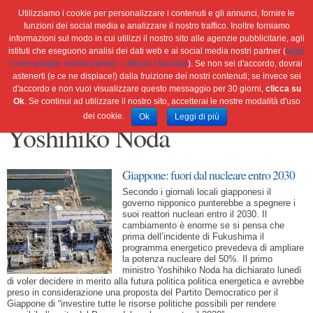
Utilizziamo i cookie per personalizzare i contenuti e gli annunci, fornire le
funzioni dei social media e analizzare il nostro traffico. Inoltre forniamo
informazioni sul modo in cui utilizzi il nostro sito alle agenzie pubblicitarie, agli
istituti che eseguono analisi dei dati web e ai social media nostri partner (
leggi
Home
Ambiente
Attualità
Cultura e società
come google -nostro partner - utilizza i tuoi dati
). Se non sei d'accordo, dovrai
Green economy
Salute
Scienza&tec
Libri
astenerti (e ce ne dispiace!) dalla fruizione dei nostri contenuti; se invece sei
d'accordo e non vuoi visualizzare questo messaggio per 30 giorni,
clicca su
Blog
Viaggi
Ok
. Se continui ad utilizzare il nostro sito, accetterai le nostre modalità d'uso
dei cookie.
Ok
Leggi di più
Yoshihiko Noda
Giappone: fuori dal nucleare entro 2030
Secondo i giornali locali giapponesi il
governo nipponico punterebbe a spegnere i
suoi reattori nucleari entro il 2030. Il
cambiamento è enorme se si pensa che
prima dell’incidente di Fukushima il
programma energetico prevedeva di ampliare
la potenza nucleare del 50%. Il primo
ministro Yoshihiko Noda ha dichiarato lunedì
di voler decidere in merito alla futura politica politica energetica e avrebbe
preso in considerazione una proposta del Partito Democratico per il
Giappone di “investire tutte le risorse politiche possibili per rendere