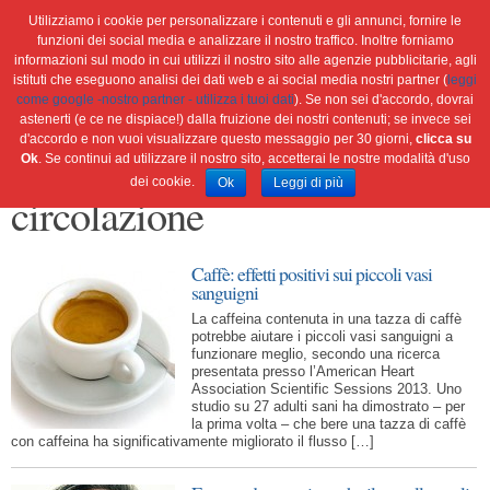
Utilizziamo i cookie per personalizzare i contenuti e gli annunci, fornire le
funzioni dei social media e analizzare il nostro traffico. Inoltre forniamo
informazioni sul modo in cui utilizzi il nostro sito alle agenzie pubblicitarie, agli
istituti che eseguono analisi dei dati web e ai social media nostri partner (
leggi
Home
Ambiente
Attualità
Cultura e società
come google -nostro partner - utilizza i tuoi dati
). Se non sei d'accordo, dovrai
Green economy
Salute
Scienza&tec
Libri
astenerti (e ce ne dispiace!) dalla fruizione dei nostri contenuti; se invece sei
d'accordo e non vuoi visualizzare questo messaggio per 30 giorni,
clicca su
Blog
Viaggi
Ok
. Se continui ad utilizzare il nostro sito, accetterai le nostre modalità d'uso
dei cookie.
Ok
Leggi di più
circolazione
Caffè: effetti positivi sui piccoli vasi
sanguigni
La caffeina contenuta in una tazza di caffè
potrebbe aiutare i piccoli vasi sanguigni a
funzionare meglio, secondo una ricerca
presentata presso l’American Heart
Association Scientific Sessions 2013. Uno
studio su 27 adulti sani ha dimostrato – per
la prima volta – che bere una tazza di caffè
con caffeina ha significativamente migliorato il flusso […]