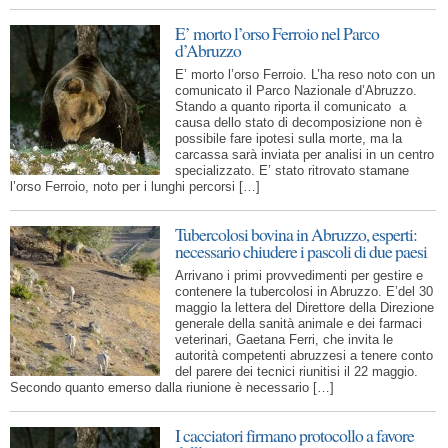
E’ morto l’orso Ferroio nel Parco
d’Abruzzo
E’ morto l’orso Ferroio. L’ha reso noto con un
comunicato il Parco Nazionale d’Abruzzo.
Stando a quanto riporta il comunicato a
causa dello stato di decomposizione non è
possibile fare ipotesi sulla morte, ma la
carcassa sarà inviata per analisi in un centro
specializzato. E’ stato ritrovato stamane
l’orso Ferroio, noto per i lunghi percorsi […]
Tubercolosi bovina in Abruzzo, esperti:
necessario chiudere i pascoli di due paesi
Arrivano i primi provvedimenti per gestire e
contenere la tubercolosi in Abruzzo. E’del 30
maggio la lettera del Direttore della Direzione
generale della sanità animale e dei farmaci
veterinari, Gaetana Ferri, che invita le
autorità competenti abruzzesi a tenere conto
del parere dei tecnici riunitisi il 22 maggio.
Secondo quanto emerso dalla riunione è necessario […]
I cacciatori firmano protocollo a favore