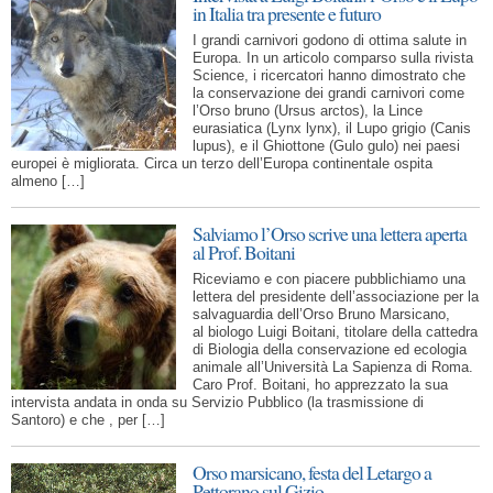
in Italia tra presente e futuro
I grandi carnivori godono di ottima salute in
Europa. In un articolo comparso sulla rivista
Science, i ricercatori hanno dimostrato che
la conservazione dei grandi carnivori come
l’Orso bruno (Ursus arctos), la Lince
eurasiatica (Lynx lynx), il Lupo grigio (Canis
lupus), e il Ghiottone (Gulo gulo) nei paesi
europei è migliorata. Circa un terzo dell’Europa continentale ospita
almeno […]
Salviamo l’Orso scrive una lettera aperta
al Prof. Boitani
Riceviamo e con piacere pubblichiamo una
lettera del presidente dell’associazione per la
salvaguardia dell’Orso Bruno Marsicano,
al biologo Luigi Boitani, titolare della cattedra
di Biologia della conservazione ed ecologia
animale all’Università La Sapienza di Roma.
Caro Prof. Boitani, ho apprezzato la sua
intervista andata in onda su Servizio Pubblico (la trasmissione di
Santoro) e che , per […]
Orso marsicano, festa del Letargo a
Pettorano sul Gizio