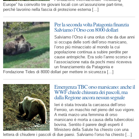
Europe” ha coinvolto tre giovani locali con un’assunzione part-time,
perchè lavorino nella fascia di protezione esterna […]
Per la seconda volta Patagonia finanzia
Salviamo l’Orso con 8000 dollari
Salviamo l’Orso è una onlus che da due anni
si occupa delle sorti dell’orso marsicano,
l’orso più minacciato al mondo la cui
popolazione continua a subire perdite per
cause antropiche. Era solo l’anno scorso e
l’associazione nata da pochi mesi riceveva
un finanziamento da Patagonia e
Fondazione Tides di 8000 dollari per mettere in sicurezza […]
Emergenza TBC orso marsicano: anche il
WWF chiede chiusura dei pascoli, ma
dalla Regione ancora nessun segnale
Ieri è stata trovata la carcassa dell’orso
Ferroio, un maschio nel pieno del suo vigore.
A metà marzo una femmina di orso
marsicano è morta a causa della tubercolosi
bovina. Sentito il parere degli esperti il
Ministero della Salute ha chiesto con una
lettera di chiudere i pascoli di due paesi. Salviamo l’orso ha chiesto […]