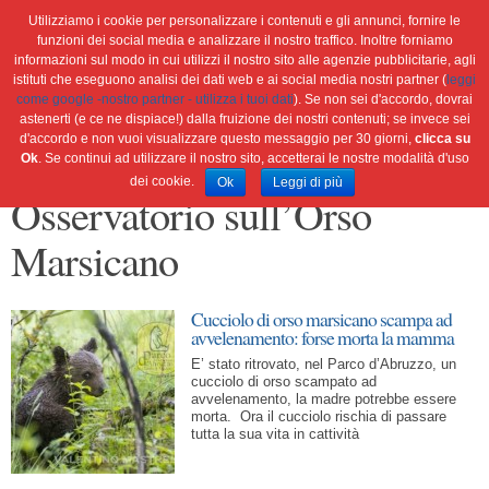
Utilizziamo i cookie per personalizzare i contenuti e gli annunci, fornire le
funzioni dei social media e analizzare il nostro traffico. Inoltre forniamo
informazioni sul modo in cui utilizzi il nostro sito alle agenzie pubblicitarie, agli
istituti che eseguono analisi dei dati web e ai social media nostri partner (
leggi
Home
Ambiente
Attualità
Cultura e società
come google -nostro partner - utilizza i tuoi dati
). Se non sei d'accordo, dovrai
Green economy
Salute
Scienza&tec
Libri
astenerti (e ce ne dispiace!) dalla fruizione dei nostri contenuti; se invece sei
d'accordo e non vuoi visualizzare questo messaggio per 30 giorni,
clicca su
Blog
Viaggi
Ok
. Se continui ad utilizzare il nostro sito, accetterai le nostre modalità d'uso
dei cookie.
Ok
Leggi di più
Osservatorio sull’Orso
Marsicano
Cucciolo di orso marsicano scampa ad
avvelenamento: forse morta la mamma
E’ stato ritrovato, nel Parco d’Abruzzo, un
cucciolo di orso scampato ad
avvelenamento, la madre potrebbe essere
morta. Ora il cucciolo rischia di passare
tutta la sua vita in cattività