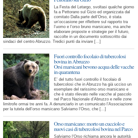
La Festa del Letargo, svoltasi qualche giorno
fa a Pettorano sul Gizio ed organizzata dal
comitato Dalla parte dell’Orso, è stata
un’occasione per riflettere sul rapporto tra
l’uomo e l’orso bruno marsicano, ma anche
elaborare proposte e strategie per il futuro,
raccolte in un documento sottoscritto dai
sindaci del centro Abruzzo. Tredici punti da inviare […]
Fuori controllo focolaio di tubercolosi
bovina in Abruzzo
Orsi marsicani bevono acqua delle vacche
in quarantena
E’ del tutto fuori controllo il focolaio di
tubercolosi che in Abruzzo ha già ucciso un
esemplare del rarissimo orso marsicano e
che è stato rilevato nelle vacche al pascolo
nel Parco Nazionale d’Abruzzo e nelle zone
limitrofe ormai tre anni fa. A denunciarlo in un comunicato l’Associazione
per la tutela dell’orso marsicano Salviamo l’Orso, che […]
Orso marsicano: morto un cucciolo e
nuovi casi di tubercolosi bovina nel Parco
Salviamo l’Orso richiama ancora le autorità