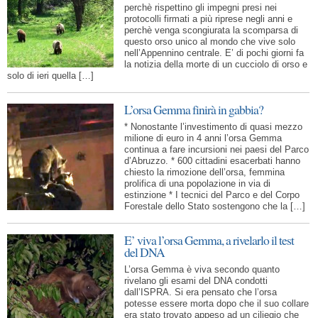
perchè rispettino gli impegni presi nei
protocolli firmati a più riprese negli anni e
perchè venga scongiurata la scomparsa di
questo orso unico al mondo che vive solo
nell’Appennino centrale. E’ di pochi giorni fa
la notizia della morte di un cucciolo di orso e
solo di ieri quella […]
L’orsa Gemma finirà in gabbia?
* Nonostante l’investimento di quasi mezzo
milione di euro in 4 anni l’orsa Gemma
continua a fare incursioni nei paesi del Parco
d’Abruzzo. * 600 cittadini esacerbati hanno
chiesto la rimozione dell’orsa, femmina
prolifica di una popolazione in via di
estinzione * I tecnici del Parco e del Corpo
Forestale dello Stato sostengono che la […]
E’ viva l’orsa Gemma, a rivelarlo il test
del DNA
L’orsa Gemma è viva secondo quanto
rivelano gli esami del DNA condotti
dall’ISPRA. Si era pensato che l’orsa
potesse essere morta dopo che il suo collare
era stato trovato appeso ad un ciliegio che