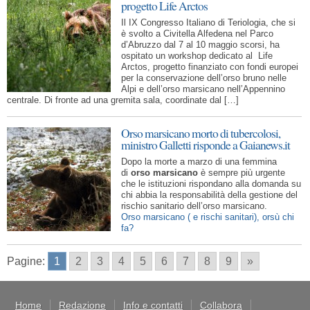
progetto Life Arctos
Il IX Congresso Italiano di Teriologia, che si
è svolto a Civitella Alfedena nel Parco
d’Abruzzo dal 7 al 10 maggio scorsi, ha
ospitato un workshop dedicato al Life
Arctos, progetto finanziato con fondi europei
per la conservazione dell’orso bruno nelle
Alpi e dell’orso marsicano nell’Appennino
centrale. Di fronte ad una gremita sala, coordinate dal […]
Orso marsicano morto di tubercolosi,
ministro Galletti risponde a Gaianews.it
Dopo la morte a marzo di una femmina
di
orso marsicano
è sempre più urgente
che le istituzioni rispondano alla domanda su
chi abbia la responsabilità della gestione del
rischio sanitario dell’orso marsicano.
Orso marsicano ( e rischi sanitari), orsù chi
fa?
Pagine:
1
2
3
4
5
6
7
8
9
»
Home
Redazione
Info e contatti
Collabora