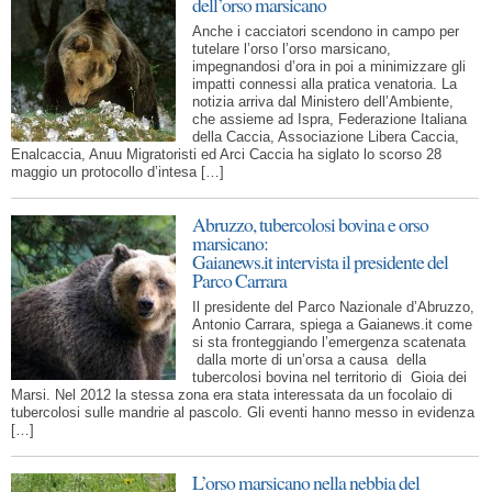
dell’orso marsicano
Anche i cacciatori scendono in campo per
tutelare l’orso l’orso marsicano,
impegnandosi d’ora in poi a minimizzare gli
impatti connessi alla pratica venatoria. La
notizia arriva dal Ministero dell’Ambiente,
che assieme ad Ispra, Federazione Italiana
della Caccia, Associazione Libera Caccia,
Enalcaccia, Anuu Migratoristi ed Arci Caccia ha siglato lo scorso 28
maggio un protocollo d’intesa […]
Abruzzo, tubercolosi bovina e orso
marsicano:
Gaianews.it intervista il presidente del
Parco Carrara
Il presidente del Parco Nazionale d’Abruzzo,
Antonio Carrara, spiega a Gaianews.it come
si sta fronteggiando l’emergenza scatenata
dalla morte di un’orsa a causa della
tubercolosi bovina nel territorio di Gioia dei
Marsi. Nel 2012 la stessa zona era stata interessata da un focolaio di
tubercolosi sulle mandrie al pascolo. Gli eventi hanno messo in evidenza
[…]
L’orso marsicano nella nebbia del