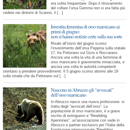
era solita frequentare. Dopo il ritrovamento
del collare l’orsa Gemma non si era fatta più
vedere nei dintorni di Scanno, il […]
Investita femmina di orso marsicano ai
primi di giugno:
non si hanno notizie certe sulla sua sorte
Risale all’inizio del giugno scorso
l’investimento dell’orsa Peppina sulla statale
17, fra Pettorano sul Gizio e Roccaraso.
Ancora una volta la vita di una femmina di
orso marsicano è gravemente minacciata, e
ancora una volta le autorità competenti
stentano a prendere provvedimenti. Il 5 giugno scorso attorno alle 19
sulla strada che da Pettorano sul […]
Nascono in Abruzzo gli “avvocati”
dell’orso marsicano
In Abruzzo nasce una nuova professione: si
tratta degli “avvocati dell’orso”. La
popolazione di orso marsicano, è a grave
rischio di estinguersi e “Rewilding
Apennines”, un’associazione con sede in
Abruzzo e partner esclusivo per l’Italia della
Fondazione internazionale “Rewilding