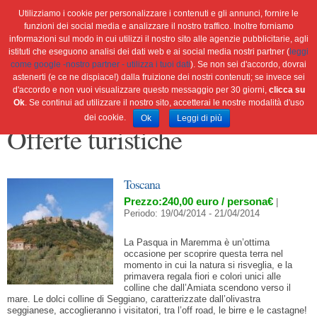
Utilizziamo i cookie per personalizzare i contenuti e gli annunci, fornire le
funzioni dei social media e analizzare il nostro traffico. Inoltre forniamo
informazioni sul modo in cui utilizzi il nostro sito alle agenzie pubblicitarie, agli
istituti che eseguono analisi dei dati web e ai social media nostri partner (
leggi
Home
Ambiente
Attualità
Cultura e società
come google -nostro partner - utilizza i tuoi dati
). Se non sei d'accordo, dovrai
Green economy
Salute
Scienza&tec
Libri
astenerti (e ce ne dispiace!) dalla fruizione dei nostri contenuti; se invece sei
d'accordo e non vuoi visualizzare questo messaggio per 30 giorni,
clicca su
Blog
Viaggi
Ok
. Se continui ad utilizzare il nostro sito, accetterai le nostre modalità d'uso
dei cookie.
Ok
Leggi di più
Offerte turistiche
Toscana
Prezzo:240,00 euro / persona€
|
Periodo: 19/04/2014 - 21/04/2014
La Pasqua in Maremma è un’ottima
occasione per scoprire questa terra nel
momento in cui la natura si risveglia, e la
primavera regala fiori e colori unici alle
colline che dall’Amiata scendono verso il
mare. Le dolci colline di Seggiano, caratterizzate dall’olivastra
seggianese, accoglieranno i visitatori, tra l’off road, le birre e le castagne!