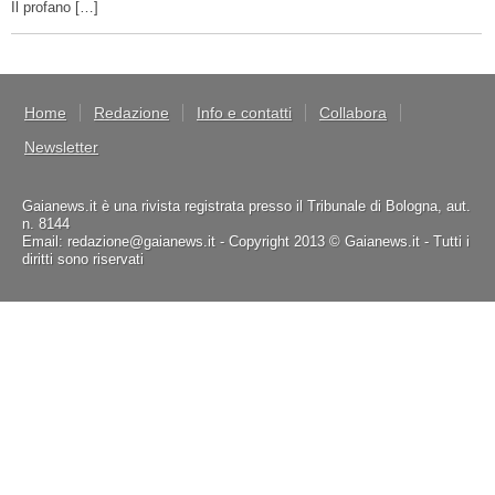
Il profano […]
Home
Redazione
Info e contatti
Collabora
Newsletter
Gaianews.it è una rivista registrata presso il Tribunale di Bologna, aut.
n. 8144
Email: redazione@gaianews.it - Copyright 2013 © Gaianews.it - Tutti i
diritti sono riservati