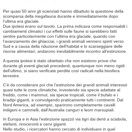
Per quasi 50 anni gli scienziati hanno dibattuto la questione della
scomparsa della megafauna durante e immediatamente dopo
l’ultima era glaciale.
Due ipotesi erano sul tavolo. La prima indicava come responsabili i
cambiamenti climatici i cui effetti sulle faune si sarebbero fatti
sentire particolarmente con l’ultima éra glaciale, quando con
l’avanzamento dei ghiacciai, i grandi animali vennero spinti verso
Sud e a causa della riduzione dell’habitat e lo scarseggiare delle
risorse alimentari, andarono inevitabilmente incontro all’estinzione.
A questa ipotesi è stato obiettato che non esistono prove che
durante gli eventi glaciali precedenti, quantunque non meno rigidi
dell’ultimo, si siano verificate perdite così radicali nella biosfera
terrestre.
C’è da considerare poi che l’estinzione dei grandi animali interessò
quasi tutte le zone climatiche, investendo sia specie adattate al
freddo, come i mammut, sia specie tropicali, come il bufalo e i
bradipi giganti, e coinvolgendo praticamente tutti i continenti. Dal
Nord America, ad esempio, sparirono completamente cavalli
indigeni e cammelli, dall’Australia canguri e leoni marsupiali.
In Europa e in Asia l’estinzione spazzò via tigri dai denti a sciabola,
elefanti, rinoceronti e cervi giganti.
Nello studio, i ricercatori hanno cercato di individuare in quel