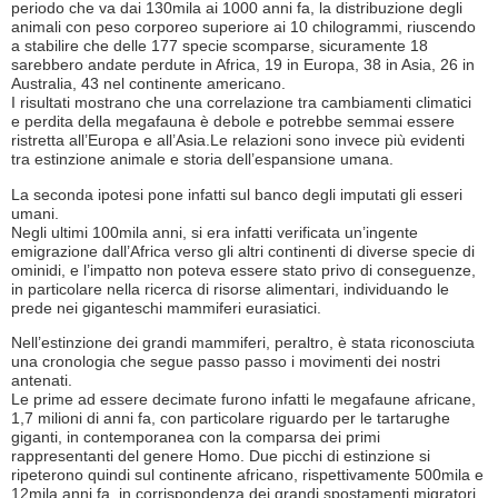
periodo che va dai 130mila ai 1000 anni fa, la distribuzione degli
animali con peso corporeo superiore ai 10 chilogrammi, riuscendo
a stabilire che delle 177 specie scomparse, sicuramente 18
sarebbero andate perdute in Africa, 19 in Europa, 38 in Asia, 26 in
Australia, 43 nel continente americano.
I risultati mostrano che una correlazione tra cambiamenti climatici
e perdita della megafauna è debole e potrebbe semmai essere
ristretta all’Europa e all’Asia.Le relazioni sono invece più evidenti
tra estinzione animale e storia dell’espansione umana.
La seconda ipotesi pone infatti sul banco degli imputati gli esseri
umani.
Negli ultimi 100mila anni, si era infatti verificata un’ingente
emigrazione dall’Africa verso gli altri continenti di diverse specie di
ominidi, e l’impatto non poteva essere stato privo di conseguenze,
in particolare nella ricerca di risorse alimentari, individuando le
prede nei giganteschi mammiferi eurasiatici.
Nell’estinzione dei grandi mammiferi, peraltro, è stata riconosciuta
una cronologia che segue passo passo i movimenti dei nostri
antenati.
Le prime ad essere decimate furono infatti le megafaune africane,
1,7 milioni di anni fa, con particolare riguardo per le tartarughe
giganti, in contemporanea con la comparsa dei primi
rappresentanti del genere Homo. Due picchi di estinzione si
ripeterono quindi sul continente africano, rispettivamente 500mila e
12mila anni fa, in corrispondenza dei grandi spostamenti migratori.