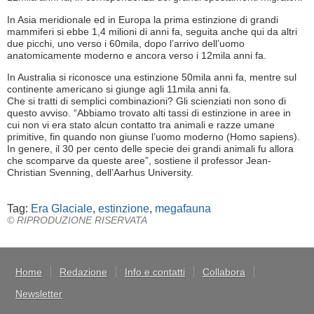
In Asia meridionale ed in Europa la prima estinzione di grandi
mammiferi si ebbe 1,4 milioni di anni fa, seguita anche qui da altri
due picchi, uno verso i 60mila, dopo l’arrivo dell’uomo
anatomicamente moderno e ancora verso i 12mila anni fa.
In Australia si riconosce una estinzione 50mila anni fa, mentre sul
continente americano si giunge agli 11mila anni fa.
Che si tratti di semplici combinazioni? Gli scienziati non sono di
questo avviso. “Abbiamo trovato alti tassi di estinzione in aree in
cui non vi era stato alcun contatto tra animali e razze umane
primitive, fin quando non giunse l’uomo moderno (Homo sapiens).
In genere, il 30 per cento delle specie dei grandi animali fu allora
che scomparve da queste aree”, sostiene il professor Jean-
Christian Svenning, dell’Aarhus University.
Tag:
Era Glaciale
,
estinzione
,
megafauna
© RIPRODUZIONE RISERVATA
Home
Redazione
Info e contatti
Collabora
Newsletter