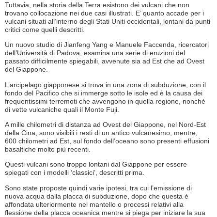
Tuttavia, nella storia della Terra esistono dei vulcani che non
trovano collocazione nei due casi illustrati. E’ quanto accade per i
vulcani situati all’interno degli Stati Uniti occidentali, lontani da punti
critici come quelli descritti.
Un nuovo studio di Jianfeng Yang e Manuele Faccenda, ricercatori
dell’Università di Padova, esamina una serie di eruzioni del
passato difficilmente spiegabili, avvenute sia ad Est che ad Ovest
del Giappone.
L’arcipelago giapponese si trova in una zona di subduzione, con il
fondo del Pacifico che si immerge sotto le isole ed è la causa dei
frequentissimi terremoti che avvengono in quella regione, nonchè
di vette vulcaniche quali il Monte Fuji.
A mille chilometri di distanza ad Ovest del Giappone, nel Nord-Est
della Cina, sono visibili i resti di un antico vulcanesimo; mentre,
600 chilometri ad Est, sul fondo dell’oceano sono presenti effusioni
basaltiche molto più recenti.
Questi vulcani sono troppo lontani dal Giappone per essere
spiegati con i modelli ‘classici’, descritti prima.
Sono state proposte quindi varie ipotesi, tra cui l’emissione di
nuova acqua
dalla placca di subduzione, dopo che questa è
affondata ulteriormente nel mantello o processi relativi alla
flessione della placca oceanica mentre si piega
per iniziare la sua