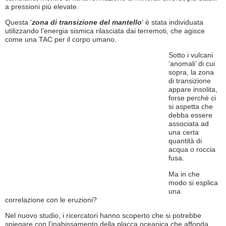
a pressioni più elevate.
Questa ‘
zona di transizione del mantello
‘ è stata individuata
utilizzando l’energia sismica rilasciata dai terremoti, che agisce
come una TAC per il corpo umano.
Sotto i vulcani
‘anomali’ di cui
sopra, la zona
di transizione
appare insolita,
forse perchè ci
si aspetta che
debba essere
associata ad
una certa
quantità di
acqua o roccia
fusa.
Ma in che
modo si esplica
una
correlazione con le eruzioni?
Nel nuovo studio, i ricercatori hanno scoperto che si potrebbe
spiegare con l’inabissamento della placca oceanica che affonda,