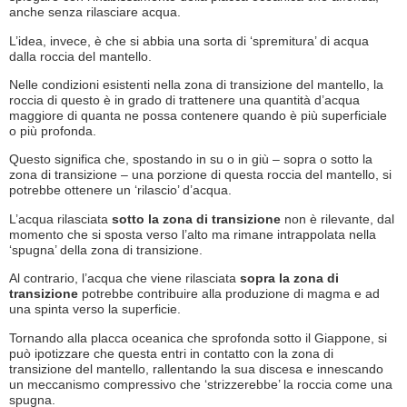
anche senza rilasciare acqua.
L’idea, invece, è che si abbia una sorta di ‘spremitura’ di acqua
dalla roccia del mantello.
Nelle condizioni esistenti nella zona di transizione del mantello, la
roccia di questo è in grado di trattenere una quantità d’acqua
maggiore di quanta ne possa contenere quando è più superficiale
o più profonda.
Questo significa che, spostando in su o in giù – sopra o sotto la
zona di transizione – una porzione di questa roccia del mantello, si
potrebbe ottenere un ‘rilascio’ d’acqua.
L’acqua rilasciata
sotto la zona di transizione
non è rilevante, dal
momento che si sposta verso l’alto ma rimane intrappolata nella
‘spugna’ della zona di transizione.
Al contrario, l’acqua che viene rilasciata
sopra la zona di
transizione
potrebbe contribuire alla produzione di magma e ad
una spinta verso la superficie.
Tornando alla placca oceanica che sprofonda sotto il Giappone, si
può ipotizzare che questa entri in contatto con la zona di
transizione del mantello, rallentando la sua discesa e innescando
un meccanismo compressivo che ‘strizzerebbe’ la roccia come una
spugna.