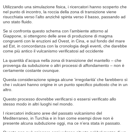
Utilizzando una simulazione fisica, i ricercatori hanno scoperto che
nel punto di incontro, la roccia della zona di transizione viene
risucchiata verso l’alto anziché spinta verso il basso, passando ad
uno stato fluido.
Se si confronta questo schema con l’ambiente attorno al
Giappone, si ottengono delle aree di produzione di magma
congruenti con le eruzioni ad Ovest, in Cina, e sul fondo del mare
ad Est, in concordanza con la cronologia degli eventi, che darebbe
come più antico il vulcanismo verificatosi ad occidente
La quantità d’acqua nella zona di transizione del mantello – che
provenga da subduzione o altri processi di affondamento – non è
certamente costante ovunque.
Questa considerazione spiega alcune ‘irregolarità’ che farebbero sì
che i vulcani hanno origine in un punto specifico piuttosto che in un
altro.
Questo processo dovrebbe verificarsi o essersi verificato allo
stesso modo in altri luoghi nel mondo.
I ricercatori indicano aree del passato vulcanismo del
Mediterraneo, in Turchia e in Iran come esempi dove non è
presente alcuna subduzione oggi, ma ce n’era stata in passato.