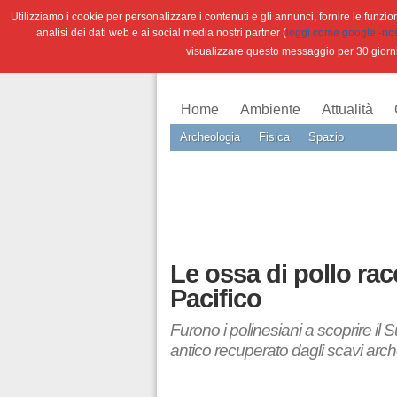
Utilizziamo i cookie per personalizzare i contenuti e gli annunci, fornire le funzioni
analisi dei dati web e ai social media nostri partner (
leggi come google -nostr
visualizzare questo messaggio per 30 giorn
Home
Ambiente
Attualità
Archeologia
Fisica
Spazio
Le ossa di pollo rac
Pacifico
Furono i polinesiani a scoprire i
antico recuperato dagli scavi arch