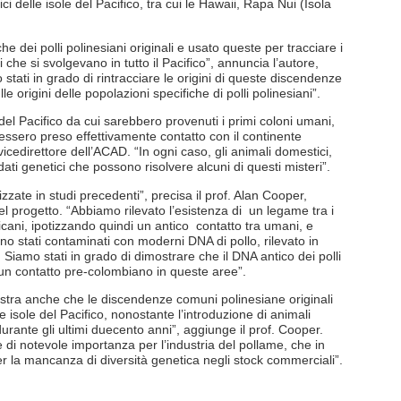
ci delle isole del Pacifico, tra cui le Hawaii, Rapa Nui (Isola
e dei polli polinesiani originali e usato queste per tracciare i
che si svolgevano in tutto il Pacifico”, annuncia l’autore,
tati in grado di rintracciare le origini di queste discendenze
le origini delle popolazioni specifiche di polli polinesiani”.
del Pacifico da cui sarebbero provenuti i primi coloni umani,
essero preso effettivamente contatto con il continente
cedirettore dell’ACAD. “In ogni caso, gli animali domestici,
ati genetici che possono risolvere alcuni di questi misteri”.
zzate in studi precedenti”, precisa il prof. Alan Cooper,
el progetto. “Abbiamo rilevato l’esistenza di un legame tra i
ericani, ipotizzando quindi un antico contatto tra umani, e
no stati contaminati con moderni DNA di pollo, rilevato in
 Siamo stati in grado di dimostrare che il DNA antico dei polli
lcun contatto pre-colombiano in queste aree”.
stra anche che le discendenze comuni polinesiane originali
isole del Pacifico, nonostante l’introduzione di animali
durante gli ultimi duecento anni”, aggiunge il prof. Cooper.
 di notevole importanza per l’industria del pollame, che in
la mancanza di diversità genetica negli stock commerciali”.