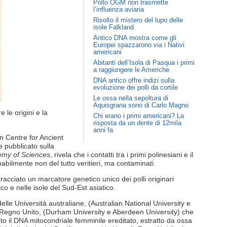
Pollo OGM non trasmette
l’influenza aviaria
Risolto il mistero del lupo delle
isole Falkland
Antico DNA mostra come gli
Europei spazzarono via i Nativi
americani
Abitanti dell’Isola di Pasqua i primi
a raggiungere le Americhe
DNA antico offre indizi sulla
evoluzione dei polli da cortile
Le ossa nella sepoltura di
Aquisgrana sono di Carlo Magno
e le origini e la
Chi erano i primi americani? La
risposta da un dente di 12mila
anni fa
an Centre for Ancient
 pubblicato sulla
emy of Sciences
, rivela che i contatti tra i primi polinesiani e il
abilmente non del tutto veritieri, ma contaminati.
 tracciato un marcatore genetico unico dei polli originari
co e nelle isole del Sud-Est asiatico.
elle Università australiane, (Australian National University e
l Regno Unito, (Durham University e Aberdeen University) che
to il DNA mitocondriale femminile ereditato, estratto da ossa