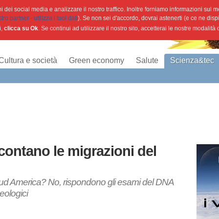
 dei social media e analizzare il nostro traffico. Inoltre forniamo informazioni sul mod
o partner - utilizza i tuoi dati
). Se non sei d'accordo, dovrai astenerti (e ce ne disp
i,
clicca su Ok
. Se continui ad utilizzare il nostro sito, accetterai le nostre modalità
Cultura e società
Green economy
Salute
Scienza&tec
contano le migrazioni del
l Sud America? No, rispondono gli esami del DNA
eologici