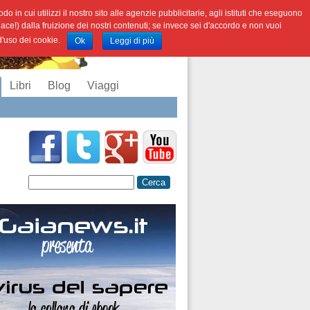
o in cui utilizzi il nostro sito alle agenzie pubblicitarie, agli istituti che eseguono
iace!) dalla fruizione dei nostri contenuti; se invece sei d'accordo e non vuoi
 d'uso dei cookie.
Ok
Leggi di più
Libri
Blog
Viaggi