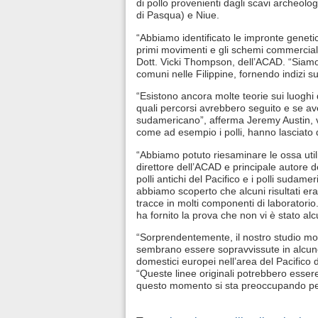
di pollo provenienti dagli scavi archeologi
di Pasqua) e Niue.
“Abbiamo identificato le impronte genetich
primi movimenti e gli schemi commerciali 
Dott. Vicki Thompson, dell’ACAD. “Siamo s
comuni nelle Filippine, fornendo indizi sul
“Esistono ancora molte teorie sui luoghi 
quali percorsi avrebbero seguito e se av
sudamericano”, afferma Jeremy Austin, vi
come ad esempio i polli, hanno lasciato d
“Abbiamo potuto riesaminare le ossa utili
direttore dell’ACAD e principale autore d
polli antichi del Pacifico e i polli sudam
abbiamo scoperto che alcuni risultati era
tracce in molti componenti di laboratorio.
ha fornito la prova che non vi è stato a
“Sorprendentemente, il nostro studio mo
sembrano essere sopravvissute in alcune 
domestici europei nell’area del Pacifico 
“Queste linee originali potrebbero essere
questo momento si sta preoccupando per 