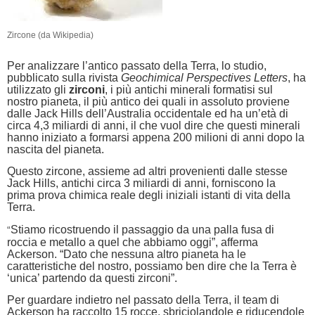
Zircone (da Wikipedia)
Per analizzare l’antico passato della Terra, lo studio,
pubblicato sulla rivista
Geochimical Perspectives Letters
, ha
utilizzato gli
zirconi
, i più antichi minerali formatisi sul
nostro pianeta, il più antico dei quali in assoluto proviene
dalle Jack Hills dell’Australia occidentale ed ha un’età di
circa 4,3 miliardi di anni, il che vuol dire che questi minerali
hanno iniziato a formarsi appena 200 milioni di anni dopo la
nascita del pianeta.
Questo zircone, assieme ad altri provenienti dalle stesse
Jack Hills, antichi circa 3 miliardi di anni, forniscono la
prima prova chimica reale degli iniziali istanti di vita della
Terra.
Stiamo ricostruendo il passaggio da una palla fusa di
“
roccia e metallo a quel che abbiamo oggi”, afferma
Ackerson. “Dato che nessuna altro pianeta ha le
caratteristiche del nostro, possiamo ben dire che la Terra è
‘unica’ partendo da questi zirconi”.
Per guardare indietro nel passato della Terra, il team di
Ackerson ha raccolto 15 rocce, sbriciolandole e riducendole