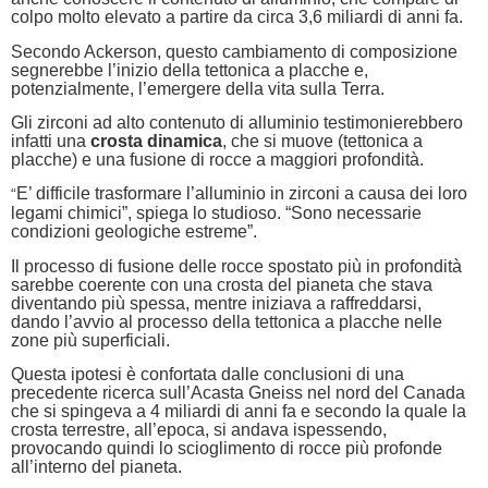
colpo molto elevato a partire da circa 3,6 miliardi di anni fa.
Secondo Ackerson, questo cambiamento di composizione
segnerebbe l’inizio della tettonica a placche e,
potenzialmente, l’emergere della vita sulla Terra.
Gli zirconi ad alto contenuto di alluminio testimonierebbero
infatti una
crosta dinamica
, che si muove (tettonica a
placche) e una fusione di rocce a maggiori profondità.
E’ difficile trasformare l’alluminio in zirconi a causa dei loro
“
legami chimici”, spiega lo studioso. “Sono necessarie
condizioni geologiche estreme”.
Il processo di fusione delle rocce spostato più in profondità
sarebbe coerente con una crosta del pianeta che stava
diventando più spessa, mentre iniziava a raffreddarsi,
dando l’avvio al processo della tettonica a placche nelle
zone più superficiali.
Questa ipotesi è confortata dalle conclusioni di una
precedente ricerca sull’Acasta Gneiss nel nord del Canada
che si spingeva a 4 miliardi di anni fa e secondo la quale la
crosta terrestre, all’epoca, si andava ispessendo,
provocando quindi lo scioglimento di rocce più profonde
all’interno del pianeta.