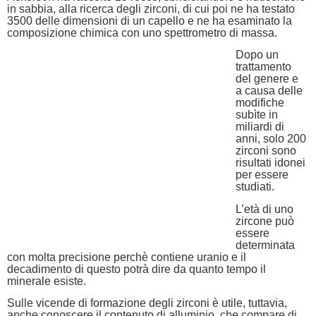
in sabbia, alla ricerca degli zirconi, di cui poi ne ha testato
3500 delle dimensioni di un capello e ne ha esaminato la
composizione chimica con uno spettrometro di massa.
Dopo un
trattamento
del genere e
a causa delle
modifiche
subìte in
miliardi di
anni, solo 200
zirconi sono
risultati idonei
per essere
studiati.
L’età di uno
zircone può
essere
determinata
con molta precisione perchè contiene uranio e il
decadimento di questo potrà dire da quanto tempo il
minerale esiste.
Sulle vicende di formazione degli zirconi è utile, tuttavia,
anche conoscere il contenuto di alluminio, che compare di