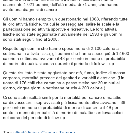
esaminato 1.021 uomini, dell’età media di 71 anni, che hanno
avuto una diagnosi di cancro.
Gli uomini hanno riempito un questionario nel 1988, riferendo tutte
le loro attività fisiche, tra cui le passeggiate, salire le scale e la
partecipazione ad attività sportive e ricreative. Le loro attività
fisiche sono state aggiornate nuovamente nel 1993 e gli uomini
sono stati seguiti fino al 2008.
Rispetto agli uomini che hanno speso meno di 2.100 calorie a
settimana in attività fisica, gli uomini che hanno speso più di 12.600
calorie a settimana avevano il 48 per cento in meno di probabilità
di morire di qualsiasi causa durante il periodo di follow – up.
Questo risultato è stato aggiustato per età, fumo, indice di massa
corporea, mortalità precoce dei genitori e variabili dietetiche. (Un
uomo di 176 chili che cammina a passo svelto per 30 minuti al
giorno, cinque giorni a settimana brucia 4.200 calorie.)
Ci sono stati risultati simili per la mortalità per cancro e malattie
cardiovascolari: i sopravvissuti più fisicamente attivi avevano il 38
per cento in meno di probabilità di morire di cancro e il 49 per
cento in meno di probabilità di morire di malattie cardiovascolari
nel corso del periodo di follow-up.
Tag:
attività fisica
,
Cancro
,
Tumore