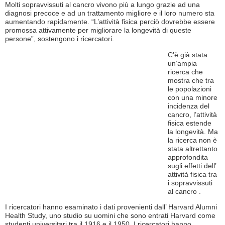
Molti sopravvissuti al cancro vivono più a lungo grazie ad una
diagnosi precoce e ad un trattamento migliore e il loro numero sta
aumentando rapidamente. “L’attività fisica perciò dovrebbe essere
promossa attivamente per migliorare la longevità di queste
persone”, sostengono i ricercatori.
C’è già stata
un’ampia
ricerca che
mostra che tra
le popolazioni
con una minore
incidenza del
cancro, l’attività
fisica estende
la longevità. Ma
la ricerca non è
stata altrettanto
approfondita
sugli effetti dell’
attività fisica tra
i sopravvissuti
al cancro .
I ricercatori hanno esaminato i dati provenienti dall’ Harvard Alumni
Health Study, uno studio su uomini che sono entrati Harvard come
studenti universitari tra il 1916 e il 1950. I ricercatori hanno