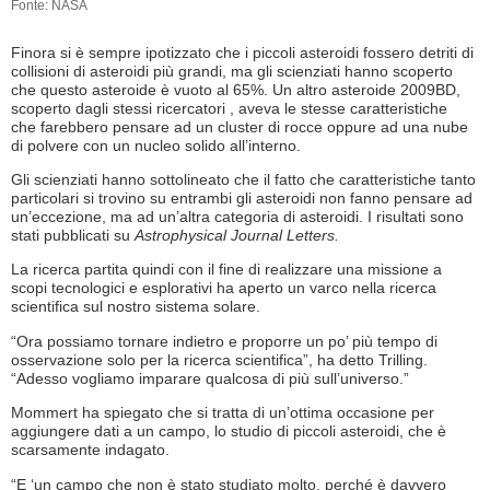
Fonte: NASA
Finora si è sempre ipotizzato che i piccoli asteroidi fossero detriti di
collisioni di asteroidi più grandi, ma gli scienziati hanno scoperto
che questo asteroide è vuoto al 65%. Un altro asteroide 2009BD,
scoperto dagli stessi ricercatori , aveva le stesse caratteristiche
che farebbero pensare ad un cluster di rocce oppure ad una nube
di polvere con un nucleo solido all’interno.
Gli scienziati hanno sottolineato che il fatto che caratteristiche tanto
particolari si trovino su entrambi gli asteroidi non fanno pensare ad
un’eccezione, ma ad un’altra categoria di asteroidi. I risultati sono
stati pubblicati su
Astrophysical Journal Letters.
La ricerca partita quindi con il fine di realizzare una missione a
scopi tecnologici e esplorativi ha aperto un varco nella ricerca
scientifica sul nostro sistema solare.
“Ora possiamo tornare indietro e proporre un po’ più tempo di
osservazione solo per la ricerca scientifica”, ha detto Trilling.
“Adesso vogliamo imparare qualcosa di più sull’universo.”
Mommert ha spiegato che si tratta di un’ottima occasione per
aggiungere dati a un campo, lo studio di piccoli asteroidi, che è
scarsamente indagato.
“E ‘un campo che non è stato studiato molto, perché è davvero