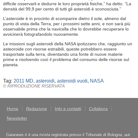
difficile osservarli e dedurre le loro proprietà fisiche,” ha detto. “La
densità del 99,9 per cento di tutti gli asteroidi è sconosciuta.”
L’asteroide è in procinto di scomparire dietro il sole, almeno dal
punto di vista della Terra, per i prossimi sette anni, e non sarà più
osservabile prima che la navicella che lo dovrebbe recuperare lo
avvicinerà fotografandolo nuovamente.
Le missioni sugli asteroidi della NASA ipotizzano che, raggiunto un
asteoroide con risorse estraibili, queste potrebbero essere
trasportate sulla terra, diventando una fonte di nuove materie
prime e risolvendo così il problema del consumo delle risorse sul
pianeta.
Tag:
2011 MD
,
asteroidi
,
asteroidi vuoti
,
NASA
© RIPRODUZIONE RISERVATA
Home
Redazione
Info e contatti
Collabora
Newsletter
Gaianews.it è una rivista registrata presso il Tribunale di Bologna, aut.