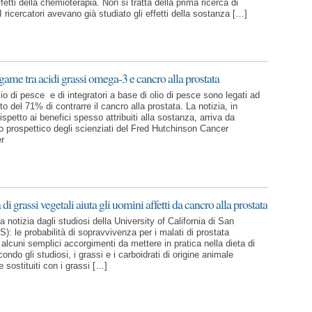
ffetti della chemioterapia. Non si tratta della prima ricerca di
 ricercatori avevano già studiato gli effetti della sostanza […]
ame tra acidi grassi omega-3 e cancro alla prostata
io di pesce e di integratori a base di olio di pesce sono legati ad
lto del 71% di contrarre il cancro alla prostata. La notizia, in
ispetto ai benefici spesso attribuiti alla sostanza, arriva da
o prospettico degli scienziati del Fred Hutchinson Cancer
r
 di grassi vegetali aiuta gli uomini affetti da cancro alla prostata
 notizia dagli studiosi della University of California di San
: le probabilità di sopravvivenza per i malati di prostata
lcuni semplici accorgimenti da mettere in pratica nella dieta di
econdo gli studiosi, i grassi e i carboidrati di origine animale
 sostituiti con i grassi […]