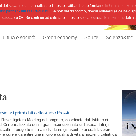
 dei social media e analizzare il nostro traffico. Inoltre forniamo informazioni sul mod
o partner - utilizza i tuoi dati
). Se non sei d'accordo, dovrai astenerti (e ce ne disp
i,
clicca su Ok
. Se continui ad utilizzare il nostro sito, accetterai le nostre modalità
Cultura e società
Green economy
Salute
Scienza&tec
ta
stata: i primi dati dello studio Pros-it
l’Investigators Meeting del progetto, coordinato dall’Istituto di
 Cnr e realizzato con il grant incondizionato di Takeda Italia, i
raccolti. Il progetto mira a individuare gli aspetti sui quali lavorare
 le cure e garantire una migliore qualità di vita ai pazienti colpiti da