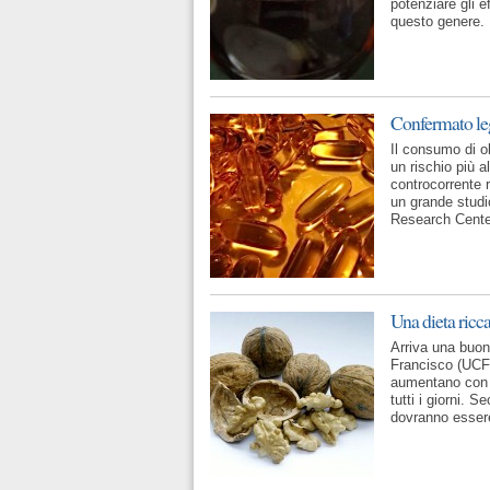
potenziare gli e
questo genere. I
Confermato leg
Il consumo di ol
un rischio più a
controcorrente r
un grande studi
Research Cente
Una dieta ricca
Arriva una buona
Francisco (UCFS)
aumentano con a
tutti i giorni. S
dovranno essere