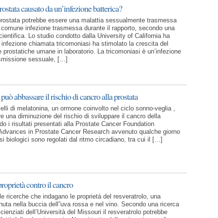
prostata causato da un’infezione batterica?
 prostata potrebbe essere una malattia sessualmente trasmessa
 comune infezione trasmessa durante il rapporto, secondo una
ientifica. Lo studio condotto dalla University of California ha
 infezione chiamata tricomoniasi ha stimolato la crescita del
e prostatiche umane in laboratorio. La tricomoniasi è un’infezione
asmissione sessuale, […]
uò abbassare il rischio di cancro alla prostata
 livelli di melatonina, un ormone coinvolto nel ciclo sonno-veglia ,
 una diminuzione del rischio di sviluppare il cancro della
o i risultati presentati alla Prostate Cancer Foundation
Advances in Prostate Cancer Research avvenuto qualche giorno
si biologici sono regolati dal ritmo circadiano, tra cui il […]
roprietà contro il cancro
e ricerche che indagano le proprietà del resveratrolo, una
uta nella buccia dell”uva rossa e nel vino. Secondo una ricerca
cienziati dell’Università del Missouri il resveratrolo potrebbe