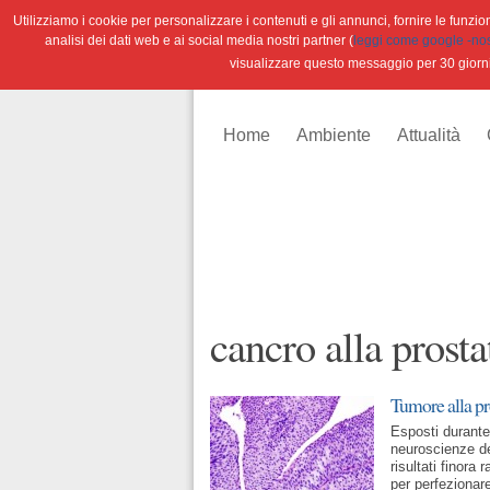
Utilizziamo i cookie per personalizzare i contenuti e gli annunci, fornire le funzioni
analisi dei dati web e ai social media nostri partner (
leggi come google -nostr
visualizzare questo messaggio per 30 giorn
Home
Ambiente
Attualità
cancro alla prosta
Tumore alla pro
Esposti durante 
neuroscienze del
risultati finora 
per perfezionare