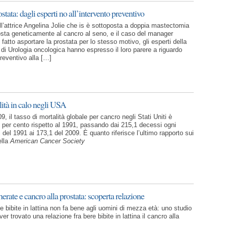
stata: dagli esperti no all’intervento preventivo
ll’attrice Angelina Jolie che is è sottoposta a doppia mastectomia
sta geneticamente al cancro al seno, e il caso del manager
 fatto asportare la prostata per lo stesso motivo, gli esperti della
 di Urologia oncologica hanno espresso il loro parere a riguardo
preventivo alla […]
ità in calo negli USA
09, il tasso di mortalità globale per cancro negli Stati Uniti è
0 per cento rispetto al 1991, passando dai 215,1 decessi ogni
 del 1991 ai 173,1 del 2009. È quanto riferisce l’ultimo rapporto sui
ella
American Cancer Society
rate e cancro alla prostata: scoperta relazione
 bibite in lattina non fa bene agli uomini di mezza età: uno studio
ver trovato una relazione fra bere bibite in lattina il cancro alla