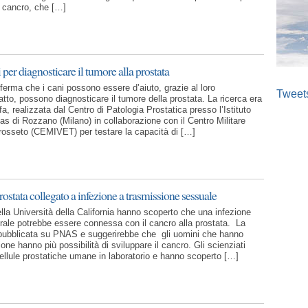
 cancro, che […]
ni per diagnosticare il tumore alla prostata
ferma che i cani possono essere d’aiuto, grazie al loro
Tweet
fatto, possono diagnosticare il tumore della prostata. La ricerca era
fa, realizzata dal Centro di Patologia Prostatica presso l’Istituto
as di Rozzano (Milano) in collaborazione con il Centro Militare
Grosseto (CEMIVET) per testare la capacità di […]
ostata collegato a infezione a trasmissione sessuale
ella Università della California hanno scoperto che una infezione
rale potrebbe essere connessa con il cancro alla prostata. La
 pubblicata su PNAS e suggerirebbe che gli uomini che hanno
zione hanno più possibilità di sviluppare il cancro. Gli scienziati
ellule prostatiche umane in laboratorio e hanno scoperto […]