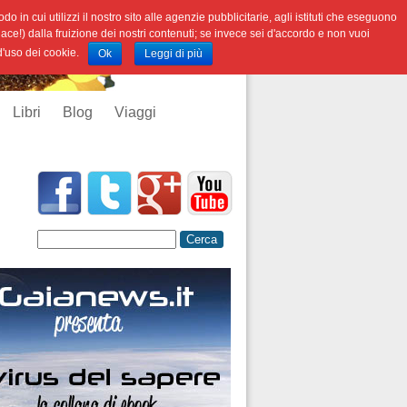
o in cui utilizzi il nostro sito alle agenzie pubblicitarie, agli istituti che eseguono
iace!) dalla fruizione dei nostri contenuti; se invece sei d'accordo e non vuoi
 d'uso dei cookie.
Ok
Leggi di più
Libri
Blog
Viaggi