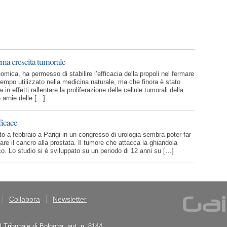
erma crescita tumorale
mica, ha permesso di stabilire l’efficacia della propoli nel fermare
tempo utilizzato nella medicina naturale, ma che finora è stato
in effetti rallentare la proliferazione delle cellule tumorali della
 arnie delle […]
ficace
to a febbraio a Parigi in un congresso di urologia sembra poter far
are il cancro alla prostata. Il tumore che attacca la ghiandola
co. Lo studio si è sviluppato su un periodo di 12 anni su […]
Collabora
Newsletter
il Tribunale di Bologna, aut. n. 8144