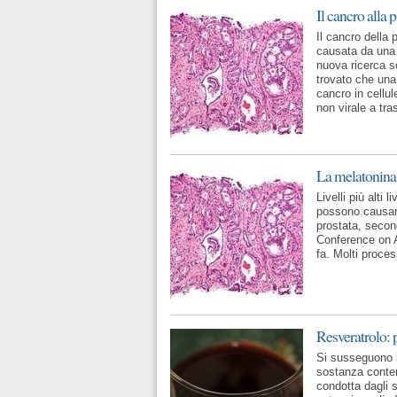
Il cancro alla 
Il cancro della
causata da una
nuova ricerca sc
trovato che una
cancro in cellul
non virale a tr
La melatonina p
Livelli più alti
possono causare
prostata, second
Conference on 
fa. Molti proces
Resveratrolo: p
Si susseguono l
sostanza conten
condotta dagli s