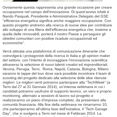
Ovviamente questa rappresenta una grande occasione per creare
occupazione nel campo dell’innovazione. Di quest’avviso infatti è
Nando Pasquali, Presidente e Amministratore Delegato del GSE:
“efficienza energetica significa anche maggiore occupazione. Con
questo progetto andremo alla ricerca di nuove idee per contribuire
allo sviluppo di una filiera dell’efficienza energetica che, insieme a
quella delle rinnovabili, porterà il nostro Paese a perseguire gli
obiettivi comunitari con positive ricadute occupazionali ed
economiche”.
Verrà attivata una piattaforma di comunicazione itinerante che
coinvolgerà i protagonisti della ricerca in Italia e gli opinion maker
del settore, con l’intento di incoraggiare l’innovazione scientifica
attraverso la selezione di nuovi talenti creativi ed imprenditoriali.
Verona, Perugia, Terni, Roma, Napoli, Catania, Bologna, Milano
saranno le tappe del tour dove sarà possibile incontrare il team di
scouting del progetto dedicato alla selezione delle idee ritenute
migliori. Le migliori venti potranno partecipare alla “TechWeek” (a
Terni dal 27 al 31 Gennaio 2014), un’intensa settimana in cui i
candidati potranno usufruire di supporto teorico, un vero e proprio
monitoring, alternato a sessioni di lavoro sul progetto e
realizzeranno un piano d’impresa completo, da presentare alla
comunità finanziaria. Alla fine della settimana ne rimarranno 10,
che parteciperanno all’ultima fase dell’iniziativa, il “Tech Garage
Day”, che si svolgerà a Terni nel mese di Febbraio 2014. La