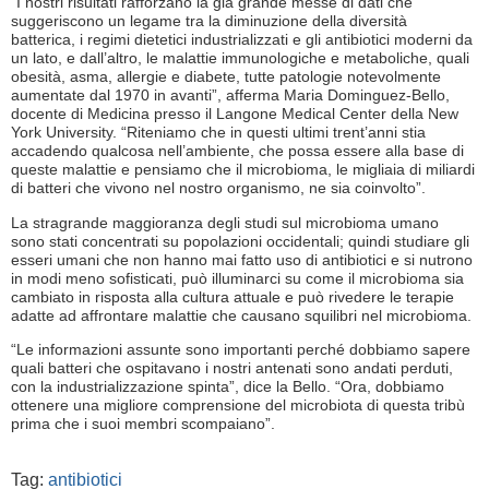
“I nostri risultati rafforzano la già grande messe di dati che
suggeriscono un legame tra la diminuzione della diversità
batterica, i regimi dietetici industrializzati e gli antibiotici moderni da
un lato, e dall’altro, le malattie immunologiche e metaboliche, quali
obesità, asma, allergie e diabete, tutte patologie notevolmente
aumentate dal 1970 in avanti”, afferma Maria Dominguez-Bello,
docente di Medicina presso il Langone Medical Center della New
York University. “Riteniamo che in questi ultimi trent’anni stia
accadendo qualcosa nell’ambiente, che possa essere alla base di
queste malattie e pensiamo che il microbioma, le migliaia di miliardi
di batteri che vivono nel nostro organismo, ne sia coinvolto”.
La stragrande maggioranza degli studi sul microbioma umano
sono stati concentrati su popolazioni occidentali; quindi studiare gli
esseri umani che non hanno mai fatto uso di antibiotici e si nutrono
in modi meno sofisticati, può illuminarci su come il microbioma sia
cambiato in risposta alla cultura attuale e può rivedere le terapie
adatte ad affrontare malattie che causano squilibri nel microbioma.
“Le informazioni assunte sono importanti perché dobbiamo sapere
quali batteri che ospitavano i nostri antenati sono andati perduti,
con la industrializzazione spinta”, dice la Bello. “Ora, dobbiamo
ottenere una migliore comprensione del microbiota di questa tribù
prima che i suoi membri scompaiano”.
Tag:
antibiotici