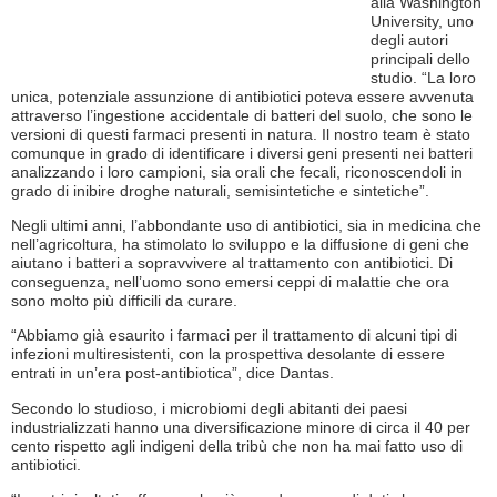
alla Washington
University, uno
degli autori
principali dello
studio. “La loro
unica, potenziale assunzione di antibiotici poteva essere avvenuta
attraverso l’ingestione accidentale di batteri del suolo, che sono le
versioni di questi farmaci presenti in natura. Il nostro team è stato
comunque in grado di identificare i diversi geni presenti nei batteri
analizzando i loro campioni, sia orali che fecali, riconoscendoli in
grado di inibire droghe naturali, semisintetiche e sintetiche”.
Negli ultimi anni, l’abbondante uso di antibiotici, sia in medicina che
nell’agricoltura, ha stimolato lo sviluppo e la diffusione di geni che
aiutano i batteri a sopravvivere al trattamento con antibiotici. Di
conseguenza, nell’uomo sono emersi ceppi di malattie che ora
sono molto più difficili da curare.
“Abbiamo già esaurito i farmaci per il trattamento di alcuni tipi di
infezioni multiresistenti, con la prospettiva desolante di essere
entrati in un’era post-antibiotica”, dice Dantas.
Secondo lo studioso, i microbiomi degli abitanti dei paesi
industrializzati hanno una diversificazione minore di circa il 40 per
cento rispetto agli indigeni della tribù che non ha mai fatto uso di
antibiotici.