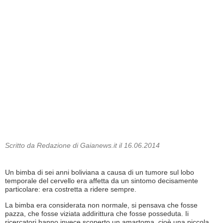
Scritto da Redazione di Gaianews.it il 16.06.2014
Un bimba di sei anni boliviana a causa di un tumore sul lobo
temporale del cervello era affetta da un sintomo decisamente
particolare: era costretta a ridere sempre.
La bimba era considerata non normale, si pensava che fosse
pazza, che fosse viziata addirittura che fosse posseduta. Ii
ricercatori hanno invece scoperto un amartoma, cioè una piccola