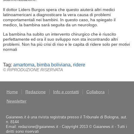
Il dottor Liders Burgos spera che questo aiuterà altri medici
latinoamericani a diagnosticare la vera causa di problemi
comportamentali nei bambini. In questo caso, ha spiegato il
medico, la bambina sarà seguita da un neurologo.
La bambina ha subito un intervento chirurgico che è riuscito
perfettamente ed ora il suo sviluppo non sta incontrando altri
problemi. Non ha più crisi di riso e le capita di ridere solo per motivi
normali
Tag:
amartoma
,
bimba boliviana
,
ridere
© RIPRODUZIONE RISERVATA
Home
Redazione
Info e contatti
Collabora
Newsletter
Gaianews.it è una rivista registrata presso il Tribunale di Bologna, aut.
n. 8144
Email: redazione@gaianews.it - Copyright 2013 © Gaianews.it - Tutti i
diritti sono riservati