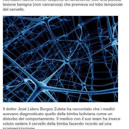
lesione benigna (non cancerosa) che premeva sul lobo temporale
del cervello.
Il dottor José Liders Burgos Zuleta ha raccontato che i medici
avevano diagnosticato quello della bimba boliviana come un
disturbo del comportamento. Il medico con il suo team ha invece
voluto vedere il cervello della bimba facendo ricordo ad una
scannerizzazione.