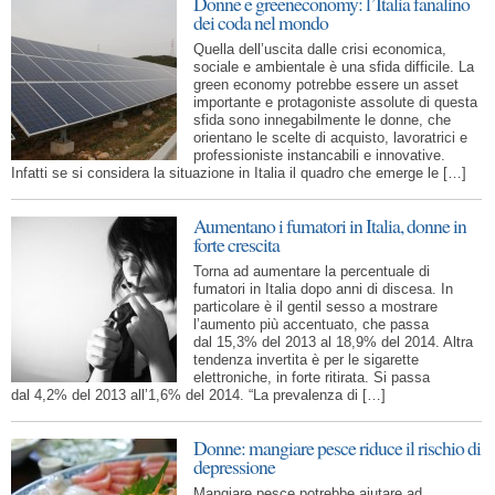
Donne e greeneconomy: l’Italia fanalino
dei coda nel mondo
Quella dell’uscita dalle crisi economica,
sociale e ambientale è una sfida difficile. La
green economy potrebbe essere un asset
importante e protagoniste assolute di questa
sfida sono innegabilmente le donne, che
orientano le scelte di acquisto, lavoratrici e
professioniste instancabili e innovative.
Infatti se si considera la situazione in Italia il quadro che emerge le […]
Aumentano i fumatori in Italia, donne in
forte crescita
Torna ad aumentare la percentuale di
fumatori in Italia dopo anni di discesa. In
particolare è il gentil sesso a mostrare
l’aumento più accentuato, che passa
dal 15,3% del 2013 al 18,9% del 2014. Altra
tendenza invertita è per le sigarette
elettroniche, in forte ritirata. Si passa
dal 4,2% del 2013 all’1,6% del 2014. “La prevalenza di […]
Donne: mangiare pesce riduce il rischio di
depressione
Mangiare pesce potrebbe aiutare ad