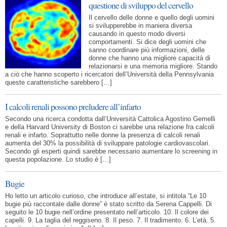
questione di sviluppo del cervello
Il cervello delle donne e quello degli uomini
si svilupperebbe in maniera diversa
causando in questo modo diversi
comportamenti. Si dice degli uomini che
sanno coordinare più informazioni, delle
donne che hanno una migliore capacità di
relazionarsi e una memoria migliore. Stando
a ciò che hanno scoperto i ricercatori dell’Università della Pennsylvania
queste caratteristiche sarebbero […]
I calcoli renali possono preludere all’infarto
Secondo una ricerca condotta dall’Università Cattolica Agostino Gemelli
e della Harvard University di Boston ci sarebbe una relazione fra calcoli
renali e infarto. Soprattutto nelle donne la presenza di calcoli renali
aumenta del 30% la possibilità di sviluppare patologie cardiovascolari.
Secondo gli esperti quindi sarebbe necessario aumentare lo screening in
questa popolazione. Lo studio è […]
Bugie
Ho letto un articolo curioso, che introduce all’estate, si intitola “Le 10
bugie più raccontate dalle donne” è stato scritto da Serena Cappelli. Di
seguito le 10 bugie nell’ordine presentato nell’articolo. 10. Il colore dei
capelli. 9. La taglia del reggiseno. 8. Il peso. 7. Il tradimento. 6. L’età. 5.