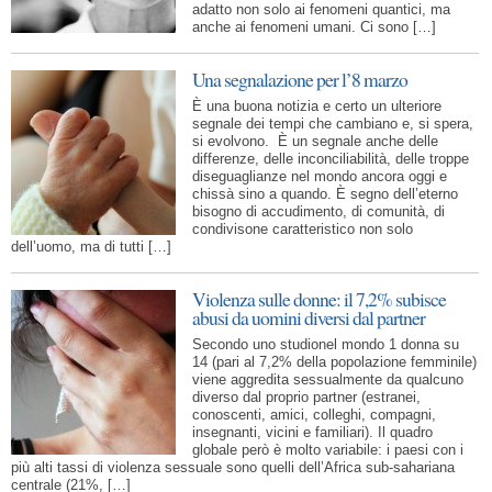
adatto non solo ai fenomeni quantici, ma
anche ai fenomeni umani. Ci sono […]
Una segnalazione per l’8 marzo
È una buona notizia e certo un ulteriore
segnale dei tempi che cambiano e, si spera,
si evolvono. È un segnale anche delle
differenze, delle inconciliabilità, delle troppe
diseguaglianze nel mondo ancora oggi e
chissà sino a quando. È segno dell’eterno
bisogno di accudimento, di comunità, di
condivisone caratteristico non solo
dell’uomo, ma di tutti […]
Violenza sulle donne: il 7,2% subisce
abusi da uomini diversi dal partner
Secondo uno studionel mondo 1 donna su
14 (pari al 7,2% della popolazione femminile)
viene aggredita sessualmente da qualcuno
diverso dal proprio partner (estranei,
conoscenti, amici, colleghi, compagni,
insegnanti, vicini e familiari). Il quadro
globale però è molto variabile: i paesi con i
più alti tassi di violenza sessuale sono quelli dell’Africa sub-sahariana
centrale (21%, […]