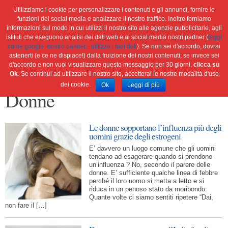
Utilizziamo i cookie per personalizzare i contenuti e gli annunci, fornire le
funzioni dei social media e analizzare il nostro traffico. Inoltre forniamo
informazioni sul modo in cui utilizzi il nostro sito alle agenzie pubblicitarie, agli
istituti che eseguono analisi dei dati web e ai social media nostri partner (
leggi
Home
Ambiente
Attualità
Cultura e società
come google -nostro partner - utilizza i tuoi dati
). Se non sei d'accordo, dovrai
Green economy
Salute
Scienza&tec
Libri
astenerti (e ce ne dispiace!) dalla fruizione dei nostri contenuti; se invece sei
d'accordo e non vuoi visualizzare questo messaggio per 30 giorni,
clicca su
Blog
Viaggi
Ok
. Se continui ad utilizzare il nostro sito, accetterai le nostre modalità d'uso
dei cookie.
Ok
Leggi di più
Donne
Le donne sopportano l’influenza più degli
uomini grazie degli estrogeni
E’ davvero un luogo comune che gli uomini
tendano ad esagerare quando si prendono
un’influenza ? No, secondo il parere delle
donne. E’ sufficiente qualche linea di febbre
perché il loro uomo si metta a letto e si
riduca in un penoso stato da moribondo.
Quante volte ci siamo sentiti ripetere “Dai,
non fare il […]