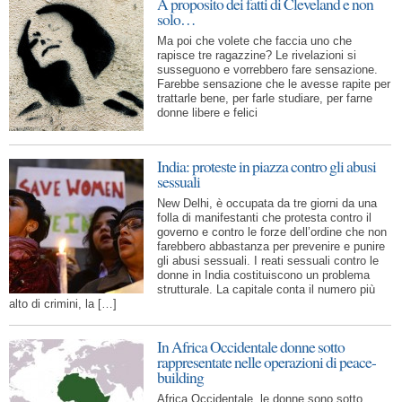
A proposito dei fatti di Cleveland e non
solo…
Ma poi che volete che faccia uno che
rapisce tre ragazzine? Le rivelazioni si
susseguono e vorrebbero fare sensazione.
Farebbe sensazione che le avesse rapite per
trattarle bene, per farle studiare, per farne
donne libere e felici
India: proteste in piazza contro gli abusi
sessuali
New Delhi, è occupata da tre giorni da una
folla di manifestanti che protesta contro il
governo e contro le forze dell’ordine che non
farebbero abbastanza per prevenire e punire
gli abusi sessuali. I reati sessuali contro le
donne in India costituiscono un problema
strutturale. La capitale conta il numero più
alto di crimini, la […]
In Africa Occidentale donne sotto
rappresentate nelle operazioni di peace-
building
Africa Occidentale, le donne sono sotto