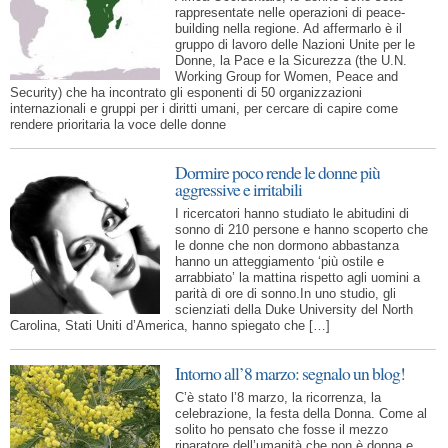
rappresentate nelle operazioni di peace-
building nella regione. Ad affermarlo è il
gruppo di lavoro delle Nazioni Unite per le
Donne, la Pace e la Sicurezza (the U.N.
Working Group for Women, Peace and
Security) che ha incontrato gli esponenti di 50 organizzazioni
internazionali e gruppi per i diritti umani, per cercare di capire come
rendere prioritaria la voce delle donne
Dormire poco rende le donne più
aggressive e irritabili
I ricercatori hanno studiato le abitudini di
sonno di 210 persone e hanno scoperto che
le donne che non dormono abbastanza
hanno un atteggiamento ‘più ostile e
arrabbiato’ la mattina rispetto agli uomini a
parità di ore di sonno.In uno studio, gli
scienziati della Duke University del North
Carolina, Stati Uniti d’America, hanno spiegato che […]
Intorno all’8 marzo: segnalo un blog!
C’è stato l’8 marzo, la ricorrenza, la
celebrazione, la festa della Donna. Come al
solito ho pensato che fosse il mezzo
riparatore dell’umanità che non è donna e