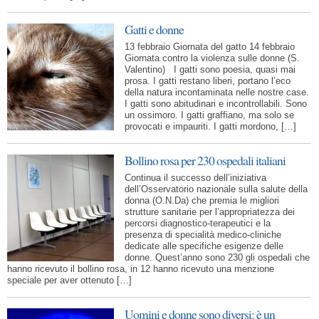
Gatti e donne
13 febbraio Giornata del gatto 14 febbraio
Giornata contro la violenza sulle donne (S.
Valentino) I gatti sono poesia, quasi mai
prosa. I gatti restano liberi, portano l’eco
della natura incontaminata nelle nostre case.
I gatti sono abitudinari e incontrollabili. Sono
un ossimoro. I gatti graffiano, ma solo se
provocati e impauriti. I gatti mordono, […]
Bollino rosa per 230 ospedali italiani
Continua il successo dell’iniziativa
dell’Osservatorio nazionale sulla salute della
donna (O.N.Da) che premia le migliori
strutture sanitarie per l’appropriatezza dei
percorsi diagnostico-terapeutici e la
presenza di specialità medico-cliniche
dedicate alle specifiche esigenze delle
donne. Quest’anno sono 230 gli ospedali che
hanno ricevuto il bollino rosa, in 12 hanno ricevuto una menzione
speciale per aver ottenuto […]
Uomini e donne sono diversi: è un