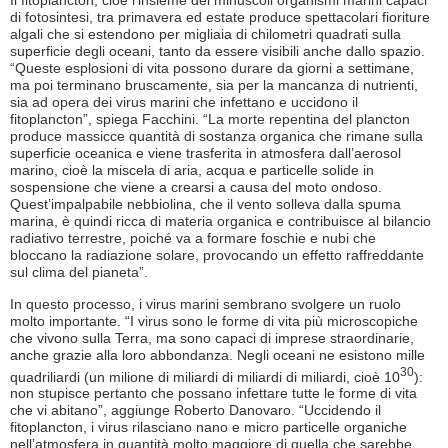
Il fitoplancton, cioè l’insieme dei minuscoli organismi marini capaci
di fotosintesi, tra primavera ed estate produce spettacolari fioriture
algali che si estendono per migliaia di chilometri quadrati sulla
superficie degli oceani, tanto da essere visibili anche dallo spazio.
“Queste esplosioni di vita possono durare da giorni a settimane,
ma poi terminano bruscamente, sia per la mancanza di nutrienti,
sia ad opera dei virus marini che infettano e uccidono il
fitoplancton”, spiega Facchini. “La morte repentina del plancton
produce massicce quantità di sostanza organica che rimane sulla
superficie oceanica e viene trasferita in atmosfera dall’aerosol
marino, cioè la miscela di aria, acqua e particelle solide in
sospensione che viene a crearsi a causa del moto ondoso.
Quest’impalpabile nebbiolina, che il vento solleva dalla spuma
marina, è quindi ricca di materia organica e contribuisce al bilancio
radiativo terrestre, poiché va a formare foschie e nubi che
bloccano la radiazione solare, provocando un effetto raffreddante
sul clima del pianeta”.
In questo processo, i virus marini sembrano svolgere un ruolo
molto importante. “I virus sono le forme di vita più microscopiche
che vivono sulla Terra, ma sono capaci di imprese straordinarie,
anche grazie alla loro abbondanza. Negli oceani ne esistono mille
30
quadriliardi (un milione di miliardi di miliardi di miliardi, cioè 10
):
non stupisce pertanto che possano infettare tutte le forme di vita
che vi abitano”, aggiunge Roberto Danovaro. “Uccidendo il
fitoplancton, i virus rilasciano nano e micro particelle organiche
nell’atmosfera in quantità molto maggiore di quella che sarebbe