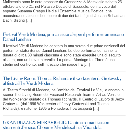
Malinconia sono le note proposte da Grandezze & Meraviglie sabato 23
ottobre alle ore 21, nel Palazzo Ducale di Sassuolo, con la voce del
soprano Susanna Crespo Held e l’Ensemble Musica Poetica, che
accosteranno alcune delle opere di due dei tanti figli di Johann Sebastian
Bach, distinti […]
Festival Vie di Modena, prima nazionale per il performer americano
Daniel Linehan
Il festival Vie di Modena ha ospitato in una serata due prime nazionali del
performer statunitense Daniel Linehan. Le due performance hanno la
durata di circa 30 minuti ciascuna e sono state eseguite una di seguito
all’altra, con un breve intervallo. La prima, Montage for Three è uno
studio sul confronto, sull’intreccio che nasce fra […]
The Living Room: Thomas Richards e il workcenter di Grotowsky
al festival Le Vie di Modena
Al Teatro Storchi di Modena, nell’ambito del Festival Le Vie, è andato in
scena The Living Room del Focused Research Team in Art as Vehicle
del Workcenter guidato da Thomas Richards. Il Centro di Lavoro di Jerzy
Grotowski (dal 1996 Workcenter of Jerzy Grotowski and Thomas
Richards), è nato nel 1986 a Pontedera. I partecipanti […]
GRANDEZZE & MERAVIGLIE: L’anima romantica con
strumenti d’epoca, Chopin e Mendelssohn a Mirandola