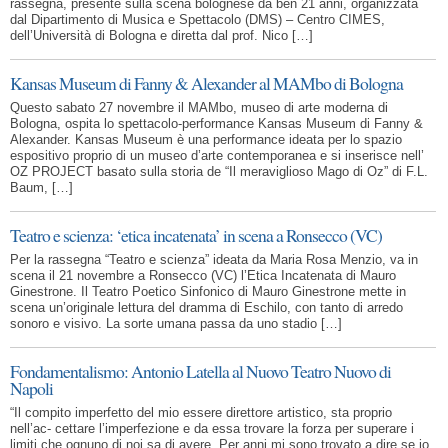
rassegna, presente sulla scena bolognese da ben 21 anni, organizzata
dal Dipartimento di Musica e Spettacolo (DMS) – Centro CIMES,
dell’Università di Bologna e diretta dal prof. Nico […]
Kansas Museum di Fanny & Alexander al MAMbo di Bologna
Questo sabato 27 novembre il MAMbo, museo di arte moderna di
Bologna, ospita lo spettacolo-performance Kansas Museum di Fanny &
Alexander. Kansas Museum è una performance ideata per lo spazio
espositivo proprio di un museo d’arte contemporanea e si inserisce nell’
OZ PROJECT basato sulla storia de “Il meraviglioso Mago di Oz” di F.L.
Baum, […]
Teatro e scienza: ‘etica incatenata’ in scena a Ronsecco (VC)
Per la rassegna “Teatro e scienza” ideata da Maria Rosa Menzio, va in
scena il 21 novembre a Ronsecco (VC) l’Etica Incatenata di Mauro
Ginestrone. Il Teatro Poetico Sinfonico di Mauro Ginestrone mette in
scena un’originale lettura del dramma di Eschilo, con tanto di arredo
sonoro e visivo. La sorte umana passa da uno stadio […]
Fondamentalismo: Antonio Latella al Nuovo Teatro Nuovo di
Napoli
“Il compito imperfetto del mio essere direttore artistico, sta proprio
nell’ac- cettare l’imperfezione e da essa trovare la forza per superare i
limiti che ognuno di noi sa di avere. Per anni mi sono trovato a dire se io