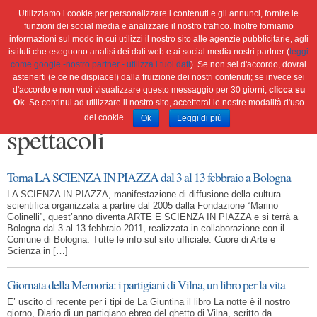
Utilizziamo i cookie per personalizzare i contenuti e gli annunci, fornire le
funzioni dei social media e analizzare il nostro traffico. Inoltre forniamo
informazioni sul modo in cui utilizzi il nostro sito alle agenzie pubblicitarie, agli
istituti che eseguono analisi dei dati web e ai social media nostri partner (
leggi
Home
Ambiente
Attualità
Cultura e società
come google -nostro partner - utilizza i tuoi dati
). Se non sei d'accordo, dovrai
Green economy
Salute
Scienza&tec
Libri
astenerti (e ce ne dispiace!) dalla fruizione dei nostri contenuti; se invece sei
d'accordo e non vuoi visualizzare questo messaggio per 30 giorni,
clicca su
Blog
Viaggi
Ok
. Se continui ad utilizzare il nostro sito, accetterai le nostre modalità d'uso
dei cookie.
Ok
Leggi di più
spettacoli
Torna LA SCIENZA IN PIAZZA dal 3 al 13 febbraio a Bologna
LA SCIENZA IN PIAZZA, manifestazione di diffusione della cultura
scientifica organizzata a partire dal 2005 dalla Fondazione “Marino
Golinelli”, quest’anno diventa ARTE E SCIENZA IN PIAZZA e si terrà a
Bologna dal 3 al 13 febbraio 2011, realizzata in collaborazione con il
Comune di Bologna. Tutte le info sul sito ufficiale. Cuore di Arte e
Scienza in […]
Giornata della Memoria: i partigiani di Vilna, un libro per la vita
E’ uscito di recente per i tipi de La Giuntina il libro La notte è il nostro
giorno, Diario di un partigiano ebreo del ghetto di Vilna, scritto da