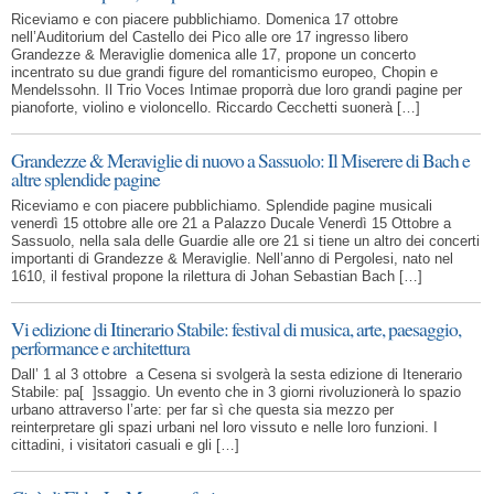
Riceviamo e con piacere pubblichiamo. Domenica 17 ottobre
nell’Auditorium del Castello dei Pico alle ore 17 ingresso libero
Grandezze & Meraviglie domenica alle 17, propone un concerto
incentrato su due grandi figure del romanticismo europeo, Chopin e
Mendelssohn. Il Trio Voces Intimae proporrà due loro grandi pagine per
pianoforte, violino e violoncello. Riccardo Cecchetti suonerà […]
Grandezze & Meraviglie di nuovo a Sassuolo: Il Miserere di Bach e
altre splendide pagine
Riceviamo e con piacere pubblichiamo. Splendide pagine musicali
venerdì 15 ottobre alle ore 21 a Palazzo Ducale Venerdì 15 Ottobre a
Sassuolo, nella sala delle Guardie alle ore 21 si tiene un altro dei concerti
importanti di Grandezze & Meraviglie. Nell’anno di Pergolesi, nato nel
1610, il festival propone la rilettura di Johan Sebastian Bach […]
Vi edizione di Itinerario Stabile: festival di musica, arte, paesaggio,
performance e architettura
Dall’ 1 al 3 ottobre a Cesena si svolgerà la sesta edizione di Itenerario
Stabile: pa[ ]ssaggio. Un evento che in 3 giorni rivoluzionerà lo spazio
urbano attraverso l’arte: per far sì che questa sia mezzo per
reinterpretare gli spazi urbani nel loro vissuto e nelle loro funzioni. I
cittadini, i visitatori casuali e gli […]