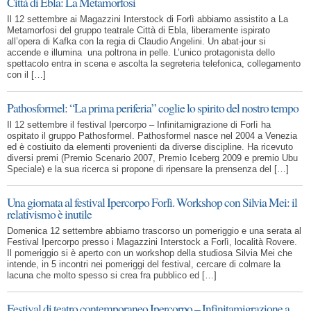
Città di Ebla: La Metamorfosi
Il 12 settembre ai Magazzini Interstock di Forlì abbiamo assistito a La
Metamorfosi del gruppo teatrale Città di Ebla, liberamente ispirato
all’opera di Kafka con la regia di Claudio Angelini. Un abat-jour si
accende e illumina una poltrona in pelle. L’unico protagonista dello
spettacolo entra in scena e ascolta la segreteria telefonica, collegamento
con il […]
Pathosformel: “La prima periferia” coglie lo spirito del nostro tempo
Il 12 settembre il festival Ipercorpo – Infinitamigrazione di Forlì ha
ospitato il gruppo Pathosformel. Pathosformel nasce nel 2004 a Venezia
ed è costiuito da elementi provenienti da diverse discipline. Ha ricevuto
diversi premi (Premio Scenario 2007, Premio Iceberg 2009 e premio Ubu
Speciale) e la sua ricerca si propone di ripensare la prensenza del […]
Una giornata al festival Ipercorpo Forlì. Workshop con Silvia Mei: il
relativismo è inutile
Domenica 12 settembre abbiamo trascorso un pomeriggio e una serata al
Festival Ipercorpo presso i Magazzini Interstock a Forlì, località Rovere.
Il pomeriggio si è aperto con un workshop della studiosa Silvia Mei che
intende, in 5 incontri nei pomeriggi del festival, cercare di colmare la
lacuna che molto spesso si crea fra pubblico ed […]
Festival di teatro contemporaneo Ipercorpo – Infinitamigrazione a