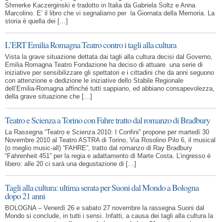
Shmerke Kaczerginski e tradotto in Italia da Gabriela Soltz e Anna
Marcolino. E’ il libro che vi segnaliamo per la Giornata della Memoria. La
storia è quella dei […]
L’ERT Emilia Romagna Teatro contro i tagli alla cultura
Vista la grave situazione dettata dai tagli alla cultura decisi dal Governo,
Emilia Romagna Teatro Fondazione ha deciso di attuare una serie di
iniziative per sensibilizzare gli spettatori e i cittadini che da anni seguono
con attenzione e dedizione le iniziative dello Stabile Regionale
dell’Emilia-Romagna affinché tutti sappiano, ed abbiano consapevolezza,
della grave situazione che […]
Teatro e Scienza a Torino con Fahre tratto dal romanzo di Bradbury
La Rassegna “Teatro e Scienza 2010: I Confini” propone per martedì 30
Novembre 2010 al Teatro ASTRA di Torino, Via Rosolino Pilo 6, il musical
(o meglio music-all) “FAHRE”, tratto dal romanzo di Ray Bradbury
“Fahrenheit 451” per la regia e adattamento di Marte Costa. L’ingresso è
libero: alle 20 ci sarà una degustazione di […]
Tagli alla cultura: ultima serata per Suoni dal Mondo a Bologna
dopo 21 anni
BOLOGNA – Venerdì 26 e sabato 27 novembre la rassegna Suoni dal
Mondo si conclude, in tutti i sensi. Infatti, a causa dei tagli alla cultura la