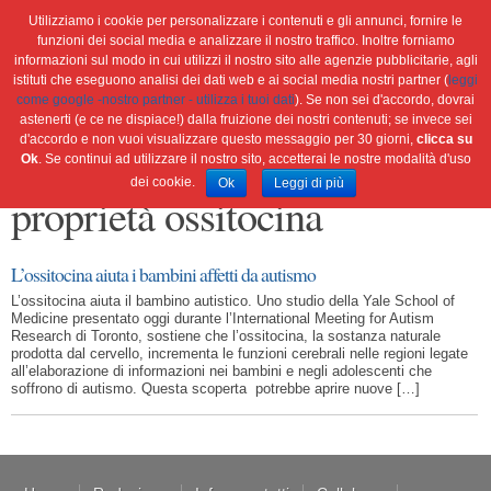
Utilizziamo i cookie per personalizzare i contenuti e gli annunci, fornire le
funzioni dei social media e analizzare il nostro traffico. Inoltre forniamo
informazioni sul modo in cui utilizzi il nostro sito alle agenzie pubblicitarie, agli
istituti che eseguono analisi dei dati web e ai social media nostri partner (
leggi
Home
Ambiente
Attualità
Cultura e società
come google -nostro partner - utilizza i tuoi dati
). Se non sei d'accordo, dovrai
Green economy
Salute
Scienza&tec
Libri
astenerti (e ce ne dispiace!) dalla fruizione dei nostri contenuti; se invece sei
d'accordo e non vuoi visualizzare questo messaggio per 30 giorni,
clicca su
Blog
Viaggi
Ok
. Se continui ad utilizzare il nostro sito, accetterai le nostre modalità d'uso
dei cookie.
Ok
Leggi di più
proprietà ossitocina
L’ossitocina aiuta i bambini affetti da autismo
L’ossitocina aiuta il bambino autistico. Uno studio della Yale School of
Medicine presentato oggi durante l’International Meeting for Autism
Research di Toronto, sostiene che l’ossitocina, la sostanza naturale
prodotta dal cervello, incrementa le funzioni cerebrali nelle regioni legate
all’elaborazione di informazioni nei bambini e negli adolescenti che
soffrono di autismo. Questa scoperta potrebbe aprire nuove […]