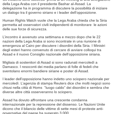
della Lega Araba con il presidente Bashar al-Assad. La
delegazione ha in programma di discutere la possibilità di iniziare
un dialogo tra il governo siriano e i leader dell’opposizione.
Human Rights Watch vuole che la Lega Araba chieda che la Siria
permetta ad osservatori civili indipendenti di monitorare le azioni
delle sue forze di sicurezza.
L’incontro è avvenuto una settimana e mezzo dopo che le 22
nazioni della Lega Araba si sono incontrate in una riunione di
emergenza al Cairo per discutere i disordini della Siria. I Ministri
degli esteri hanno convenuto di cercare di avviare colloqui tra
Assad e il nuovo Consiglio nazionale dell’opposizione siriana.
Migliaia di sostenitori di Assad si sono radunati mercoledì a
Damasco. I resoconti dei media parlano di folle di fedeli che
sventolano enormi bandiere siriane e poster di Assad.
I leader dell’opposizione hanno indetto uno sciopero nazionale per
mercoledì. L’agenzia di stampa Reuters dice che molti negozi sono
chiusi nella città di Homs “luogo caldo” dei disordini e sembra che
diverse altre città osserveranno lo sciopero.
Assad ha dovuto affrontare una crescente condanna
internazionale per la repressione del dissenso. Le Nazioni Unite
dicono che il bilancio delle vittime di sette mesi di proteste anti-
governative del paese ha superato 3.000.